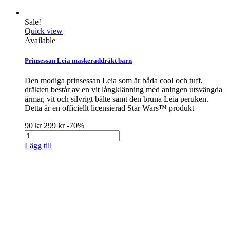
Sale!
Quick view
Available
Prinsessan Leia maskeraddräkt barn
Den modiga prinsessan Leia som är båda cool och tuff,
dräkten består av en vit långklänning med aningen utsvängda
ärmar, vit och silvrigt bälte samt den bruna Leia peruken.
Detta är en officiellt licensierad Star Wars™ produkt
90 kr
299 kr
-70%
Lägg till