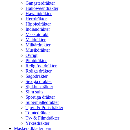
Gangsterdräkter
Halloweendräkter
Hawaiidräkter
Herrdräkter
Hippiedräkter
Indiandräkter
Maskotdräkt
Matdräkter
Militärdräkter
Musikdräkter
Övrigt
Piratdräkter
Religiösa dräkter
Roliga dräkter
Sagodräkter
Sexiga dräkter
Sjukhusdräkter
Slim suits
Sportiga dräkter
Superhjältedräkter
Tjuv- & Polisdräkter
Tomtedräkter
Tv- & Filmdräkter
Yrkesdräkter
Maskeradkläder barn