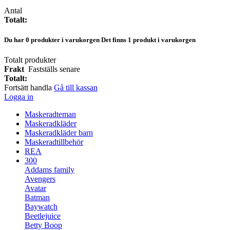
Antal
Totalt:
Du har
0
produkter i varukorgen
Det finns 1 produkt i varukorgen
Totalt produkter
Frakt
Fastställs senare
Totalt:
Fortsätt handla
Gå till kassan
Logga in
Maskeradteman
Maskeradkläder
Maskeradkläder barn
Maskeradtillbehör
REA
300
Addams family
Avengers
Avatar
Batman
Baywatch
Beetlejuice
Betty Boop