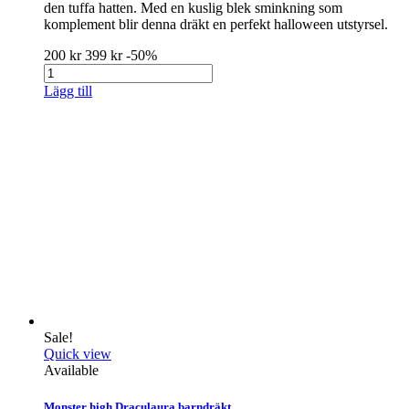
den tuffa hatten. Med en kuslig blek sminkning som
komplement blir denna dräkt en perfekt halloween utstyrsel.
200 kr
399 kr
-50%
Lägg till
Sale!
Quick view
Available
Monster high Draculaura barndräkt