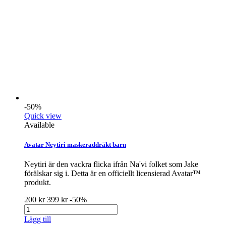
-50%
Quick view
Available
Avatar Neytiri maskeraddräkt barn
Neytiri är den vackra flicka ifrån Na'vi folket som Jake
förälskar sig i. Detta är en officiellt licensierad Avatar™
produkt.
200 kr
399 kr
-50%
Lägg till