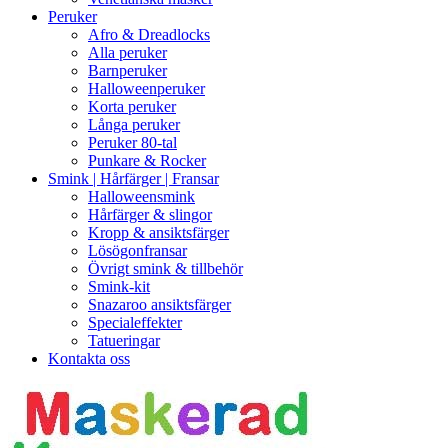
Peruker
Afro & Dreadlocks
Alla peruker
Barnperuker
Halloweenperuker
Korta peruker
Långa peruker
Peruker 80-tal
Punkare & Rocker
Smink | Hårfärger | Fransar
Halloweensmink
Hårfärger & slingor
Kropp & ansiktsfärger
Lösögonfransar
Övrigt smink & tillbehör
Smink-kit
Snazaroo ansiktsfärger
Specialeffekter
Tatueringar
Kontakta oss