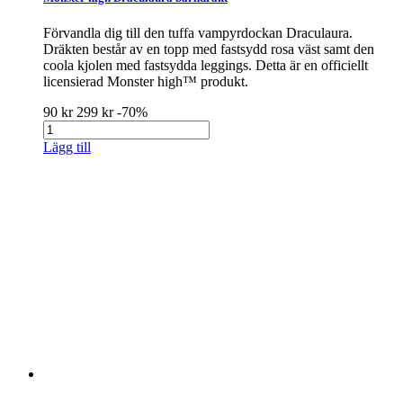
Förvandla dig till den tuffa vampyrdockan Draculaura.
Dräkten består av en topp med fastsydd rosa väst samt den
coola kjolen med fastsydda leggings. Detta är en officiellt
licensierad Monster high™ produkt.
90 kr
299 kr
-70%
Lägg till