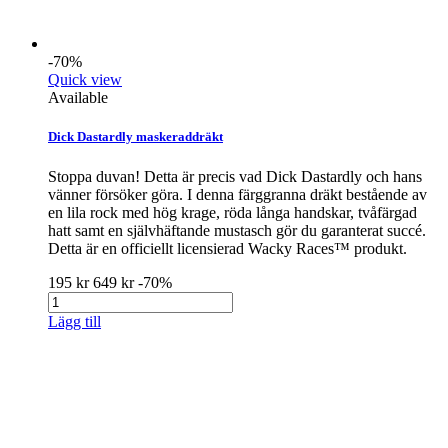
-70%
Quick view
Available
Dick Dastardly maskeraddräkt
Stoppa duvan! Detta är precis vad Dick Dastardly och hans
vänner försöker göra. I denna färggranna dräkt bestående av
en lila rock med hög krage, röda långa handskar, tvåfärgad
hatt samt en självhäftande mustasch gör du garanterat succé.
Detta är en officiellt licensierad Wacky Races™ produkt.
195 kr
649 kr
-70%
Lägg till