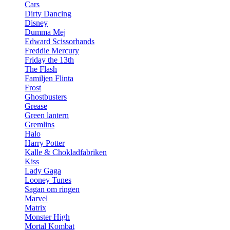
Cars
Dirty Dancing
Disney
Dumma Mej
Edward Scissorhands
Freddie Mercury
Friday the 13th
The Flash
Familjen Flinta
Frost
Ghostbusters
Grease
Green lantern
Gremlins
Halo
Harry Potter
Kalle & Chokladfabriken
Kiss
Lady Gaga
Looney Tunes
Sagan om ringen
Marvel
Matrix
Monster High
Mortal Kombat