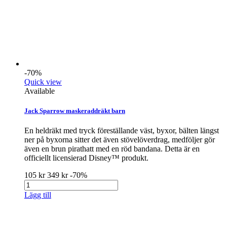
-70%
Quick view
Available
Jack Sparrow maskeraddräkt barn
En heldräkt med tryck föreställande väst, byxor, bälten längst
ner på byxorna sitter det även stövelöverdrag, medföljer gör
även en brun pirathatt med en röd bandana. Detta är en
officiellt licensierad Disney™ produkt.
105 kr
349 kr
-70%
Lägg till