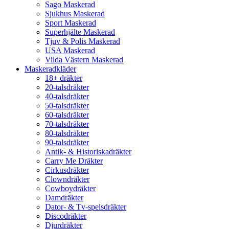
Sago Maskerad
Sjukhus Maskerad
Sport Maskerad
Superhjälte Maskerad
Tjuv & Polis Maskerad
USA Maskerad
Vilda Västern Maskerad
Maskeradkläder
18+ dräkter
20-talsdräkter
40-talsdräkter
50-talsdräkter
60-talsdräkter
70-talsdräkter
80-talsdräkter
90-talsdräkter
Antik- & Historiskadräkter
Carry Me Dräkter
Cirkusdräkter
Clowndräkter
Cowboydräkter
Damdräkter
Dator- & Tv-spelsdräkter
Discodräkter
Djurdräkter