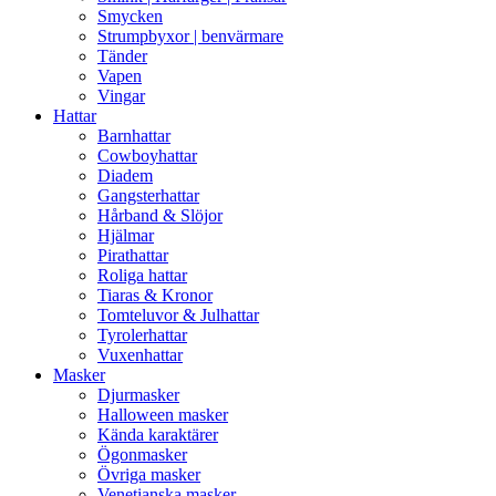
Smycken
Strumpbyxor | benvärmare
Tänder
Vapen
Vingar
Hattar
Barnhattar
Cowboyhattar
Diadem
Gangsterhattar
Hårband & Slöjor
Hjälmar
Pirathattar
Roliga hattar
Tiaras & Kronor
Tomteluvor & Julhattar
Tyrolerhattar
Vuxenhattar
Masker
Djurmasker
Halloween masker
Kända karaktärer
Ögonmasker
Övriga masker
Venetianska masker