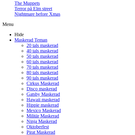
The Muppets
Terror på Elm street
Nightmare before Xmas
Menu
Hide
Maskerad Teman
20 tals maskerad
40 tals maskerad
50 tals maskerad
60 tals maskerad
70 tals maskerad
80 tals maskerad
90 tals maskerad
Cirkus Maskerad
Disco maskerad
Gatsby Maskerad
Hawaii maskerad
Hippie maskerad
Mexico Maskerad
Militär Maskerad
Ninja Maskerad
Oktoberfest
Pirat Maskerad