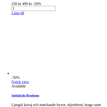
250 kr
499 kr
-50%
Lägg till
-50%
Quick view
Available
Spökdräkt Brudgum
Ljusgrå kavaj och matchande byxor, skjortfront, krage samt