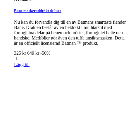
Bane maskeraddräkt de luxe
Nu kan du förvandla dig till en av Batmans smartaste fiender
Bane. Dräkten består av en heldräkt i milllitärstil med
formgjutna delar på benen och bröstet, formgjutet bälte och
handske. Medföljer gör även den tuffa ansiktsmasken. Detta
är en officiellt licensierad Batman ™ produkt.
325 kr
649 kr
-50%
Lägg till