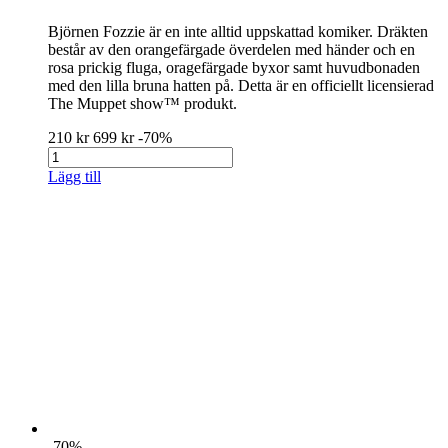
Björnen Fozzie är en inte alltid uppskattad komiker. Dräkten
består av den orangefärgade överdelen med händer och en
rosa prickig fluga, oragefärgade byxor samt huvudbonaden
med den lilla bruna hatten på. Detta är en officiellt licensierad
The Muppet show™ produkt.
210 kr
699 kr
-70%
Lägg till
-70%