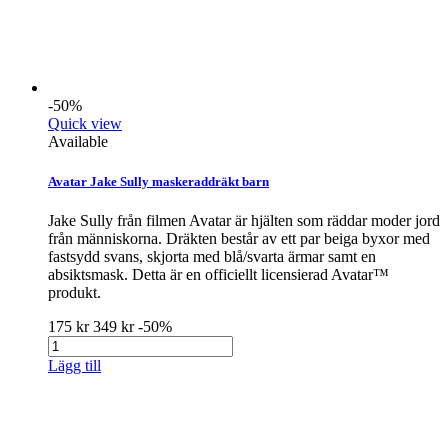
-50%
Quick view
Available
Avatar Jake Sully maskeraddräkt barn
Jake Sully från filmen Avatar är hjälten som räddar moder jord
från människorna. Dräkten består av ett par beiga byxor med
fastsydd svans, skjorta med blå/svarta ärmar samt en
absiktsmask. Detta är en officiellt licensierad Avatar™
produkt.
175 kr
349 kr
-50%
Lägg till