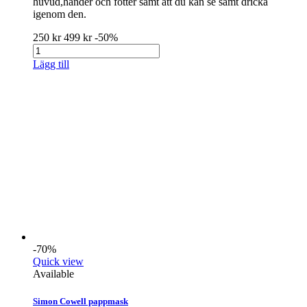
huvud,händer och fötter samt att du kan se samt dricka
igenom den.
250 kr
499 kr
-50%
Lägg till
-70%
Quick view
Available
Simon Cowell pappmask