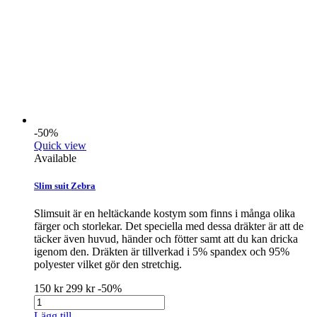
-50%
Quick view
Available
Slim suit Zebra
Slimsuit är en heltäckande kostym som finns i många olika
färger och storlekar. Det speciella med dessa dräkter är att de
täcker även huvud, händer och fötter samt att du kan dricka
igenom den. Dräkten är tillverkad i 5% spandex och 95%
polyester vilket gör den stretchig.
150 kr
299 kr
-50%
Lägg till