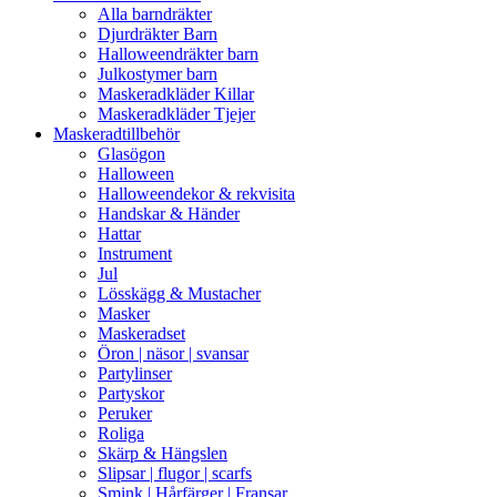
Alla barndräkter
Djurdräkter Barn
Halloweendräkter barn
Julkostymer barn
Maskeradkläder Killar
Maskeradkläder Tjejer
Maskeradtillbehör
Glasögon
Halloween
Halloweendekor & rekvisita
Handskar & Händer
Hattar
Instrument
Jul
Lösskägg & Mustacher
Masker
Maskeradset
Öron | näsor | svansar
Partylinser
Partyskor
Peruker
Roliga
Skärp & Hängslen
Slipsar | flugor | scarfs
Smink | Hårfärger | Fransar