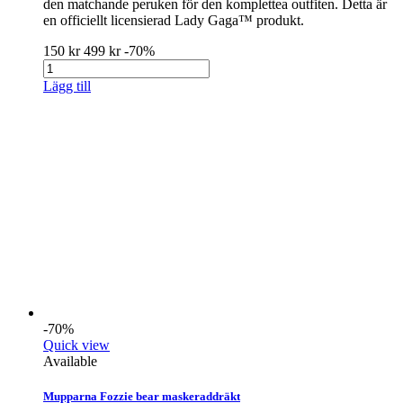
den matchande peruken för den komplettea outfiten. Detta är
en officiellt licensierad Lady Gaga™ produkt.
150 kr
499 kr
-70%
Lägg till
-70%
Quick view
Available
Mupparna Fozzie bear maskeraddräkt