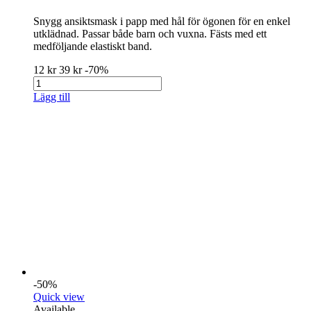
Snygg ansiktsmask i papp med hål för ögonen för en enkel
utklädnad. Passar både barn och vuxna. Fästs med ett
medföljande elastiskt band.
12 kr
39 kr
-70%
Lägg till
-50%
Quick view
Available