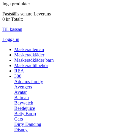
Inga produkter
Fastställs senare
Leverans
0 kr
Totalt:
Till kassan
Logga in
Maskeradteman
Maskeradkläder
Maskeradkläder barn
Maskeradtillbehör
REA
300
Addams family
Avengers
Avatar
Batman
Baywatch
Beetlejuice
Betty Boop
Cars
Dirty Dancing
Disney