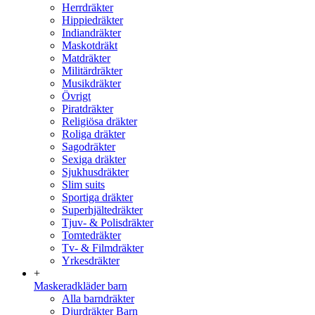
Herrdräkter
Hippiedräkter
Indiandräkter
Maskotdräkt
Matdräkter
Militärdräkter
Musikdräkter
Övrigt
Piratdräkter
Religiösa dräkter
Roliga dräkter
Sagodräkter
Sexiga dräkter
Sjukhusdräkter
Slim suits
Sportiga dräkter
Superhjältedräkter
Tjuv- & Polisdräkter
Tomtedräkter
Tv- & Filmdräkter
Yrkesdräkter
+
Maskeradkläder barn
Alla barndräkter
Djurdräkter Barn