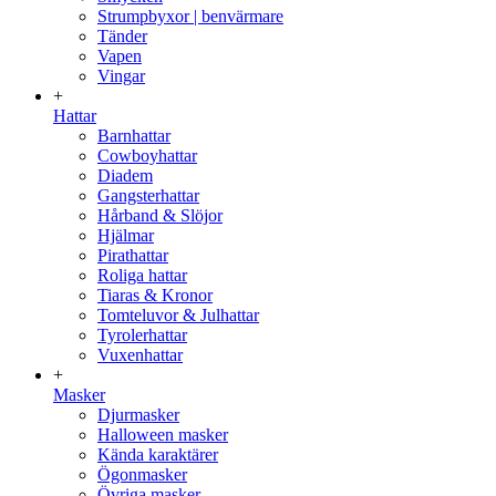
Strumpbyxor | benvärmare
Tänder
Vapen
Vingar
+
Hattar
Barnhattar
Cowboyhattar
Diadem
Gangsterhattar
Hårband & Slöjor
Hjälmar
Pirathattar
Roliga hattar
Tiaras & Kronor
Tomteluvor & Julhattar
Tyrolerhattar
Vuxenhattar
+
Masker
Djurmasker
Halloween masker
Kända karaktärer
Ögonmasker
Övriga masker