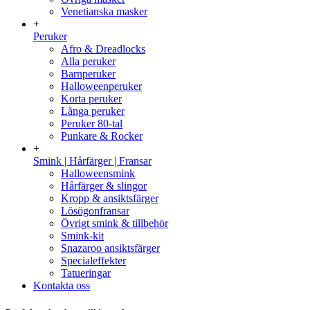
Venetianska masker
+
Peruker
Afro & Dreadlocks
Alla peruker
Barnperuker
Halloweenperuker
Korta peruker
Långa peruker
Peruker 80-tal
Punkare & Rocker
+
Smink | Hårfärger | Fransar
Halloweensmink
Hårfärger & slingor
Kropp & ansiktsfärger
Lösögonfransar
Övrigt smink & tillbehör
Smink-kit
Snazaroo ansiktsfärger
Specialeffekter
Tatueringar
Kontakta oss