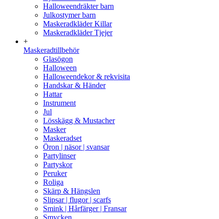
Halloweendräkter barn
Julkostymer barn
Maskeradkläder Killar
Maskeradkläder Tjejer
+
Maskeradtillbehör
Glasögon
Halloween
Halloweendekor & rekvisita
Handskar & Händer
Hattar
Instrument
Jul
Lösskägg & Mustacher
Masker
Maskeradset
Öron | näsor | svansar
Partylinser
Partyskor
Peruker
Roliga
Skärp & Hängslen
Slipsar | flugor | scarfs
Smink | Hårfärger | Fransar
Smycken