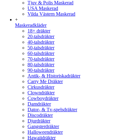
Tjuv & Polis Maskerad
USA Maskerad
Vilda Västern Maskerad
+
Maskeradkläder
18+ dräkter
20-talsdräkter
40-talsdräkter
50-talsdräkter
60-talsdräkter
70-talsdräkter
80-talsdräkter
90-talsdräkter
Antik- & Historiskadräkter
Carry Me Dräkter
Cirkusdräkter
Clowndräkter
Cowboydräkter
Damdräkter
Dator- & Tv-spelsdräkter
Discodräkter
Djurdräkter
Gangsterdräkter
Halloweendräkter
Hawaiidräkter