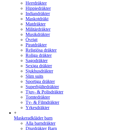
Herrdräkter
Hippiedräkter
Indiandräkter
Maskotdräkt
Matdräkter
Militärdräkter
Musikdräkter
Övrigt
Piratdräkter
Religiösa dräkter
Roliga dräkter
Sagodräkter
Sexiga dräkter
Sjukhusdräkter
Slim suits
Sportiga dräkter
Superhjältedräkter
Tjuv- & Polisdräkter
Tomtedräkter
Tv- & Filmdräkter
Yrkesdräkter
+
Maskeradkläder barn
Alla barndräkter
Djurdräkter Barn