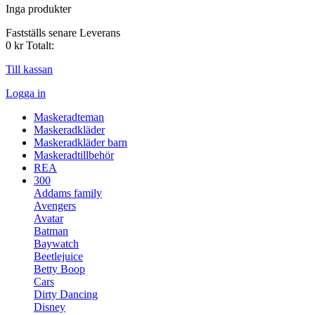
Inga produkter
Fastställs senare
Leverans
0 kr
Totalt:
Till kassan
Logga in
Maskeradteman
Maskeradkläder
Maskeradkläder barn
Maskeradtillbehör
REA
300
Addams family
Avengers
Avatar
Batman
Baywatch
Beetlejuice
Betty Boop
Cars
Dirty Dancing
Disney