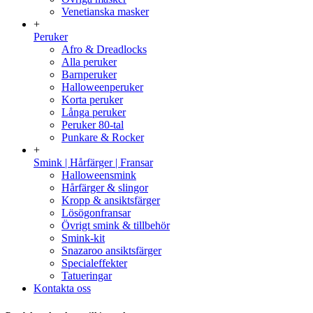
Venetianska masker
+
Peruker
Afro & Dreadlocks
Alla peruker
Barnperuker
Halloweenperuker
Korta peruker
Långa peruker
Peruker 80-tal
Punkare & Rocker
+
Smink | Hårfärger | Fransar
Halloweensmink
Hårfärger & slingor
Kropp & ansiktsfärger
Lösögonfransar
Övrigt smink & tillbehör
Smink-kit
Snazaroo ansiktsfärger
Specialeffekter
Tatueringar
Kontakta oss