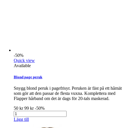
-50%
Quick view
Available
Blond page peruk
Snygg blond peruk i pagefrisyr. Peruken är fäst på ett hårnät
som gör att den passar de flesta vuxna. Komplettera med
Flapper hårband om det är dags för 20-tals maskerad.
50 kr
99 kr
-50%
Lägg till