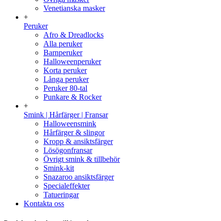
Venetianska masker
+
Peruker
Afro & Dreadlocks
Alla peruker
Barnperuker
Halloweenperuker
Korta peruker
Långa peruker
Peruker 80-tal
Punkare & Rocker
+
Smink | Hårfärger | Fransar
Halloweensmink
Hårfärger & slingor
Kropp & ansiktsfärger
Lösögonfransar
Övrigt smink & tillbehör
Smink-kit
Snazaroo ansiktsfärger
Specialeffekter
Tatueringar
Kontakta oss