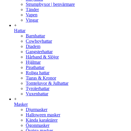
Strumpbyxor | benvärmare
Tänder
Vapen
Vingar
+
Hattar
Barnhattar
Cowboyhattar
Diadem
Gangsterhattar
Hårband & Slöjor
Hjälmar
Pirathattar
Roliga hattar
Tiaras & Kronor
Tomteluvor & Julhattar
Tyrolerhattar
Vuxenhattar
+
Masker
Djurmasker
Halloween masker
Kända karaktärer
Ögonmasker
Övriga masker