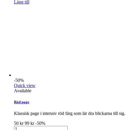
Lägg till
-50%
Quick view
Available
Röd page
Klassisk page i intensiv röd färg som lär dra blickarna till sig.
50 kr
99 kr
-50%