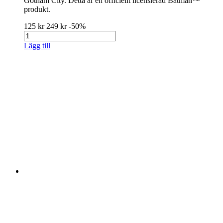
Gotham City. Detta är en officiellt licensierad Batman™
produkt.
125 kr
249 kr
-50%
Lägg till