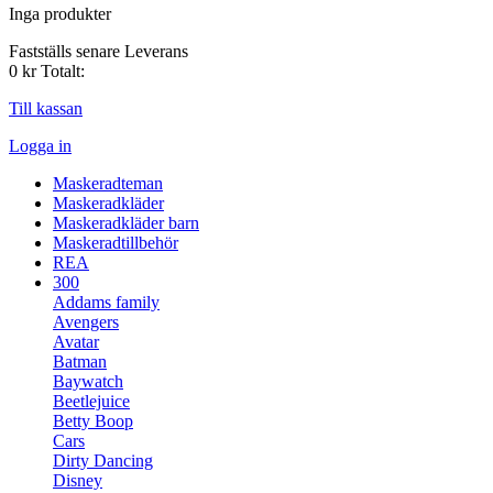
Inga produkter
Fastställs senare
Leverans
0 kr
Totalt:
Till kassan
Logga in
Maskeradteman
Maskeradkläder
Maskeradkläder barn
Maskeradtillbehör
REA
300
Addams family
Avengers
Avatar
Batman
Baywatch
Beetlejuice
Betty Boop
Cars
Dirty Dancing
Disney