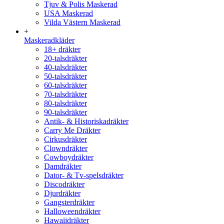
Tjuv & Polis Maskerad
USA Maskerad
Vilda Västern Maskerad
+
Maskeradkläder
18+ dräkter
20-talsdräkter
40-talsdräkter
50-talsdräkter
60-talsdräkter
70-talsdräkter
80-talsdräkter
90-talsdräkter
Antik- & Historiskadräkter
Carry Me Dräkter
Cirkusdräkter
Clowndräkter
Cowboydräkter
Damdräkter
Dator- & Tv-spelsdräkter
Discodräkter
Djurdräkter
Gangsterdräkter
Halloweendräkter
Hawaiidräkter