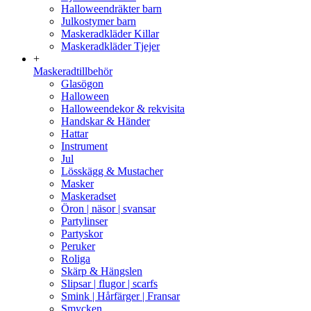
Halloweendräkter barn
Julkostymer barn
Maskeradkläder Killar
Maskeradkläder Tjejer
+
Maskeradtillbehör
Glasögon
Halloween
Halloweendekor & rekvisita
Handskar & Händer
Hattar
Instrument
Jul
Lösskägg & Mustacher
Masker
Maskeradset
Öron | näsor | svansar
Partylinser
Partyskor
Peruker
Roliga
Skärp & Hängslen
Slipsar | flugor | scarfs
Smink | Hårfärger | Fransar
Smycken