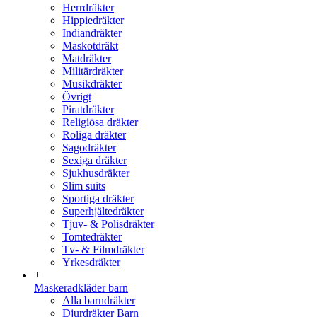
Herrdräkter
Hippiedräkter
Indiandräkter
Maskotdräkt
Matdräkter
Militärdräkter
Musikdräkter
Övrigt
Piratdräkter
Religiösa dräkter
Roliga dräkter
Sagodräkter
Sexiga dräkter
Sjukhusdräkter
Slim suits
Sportiga dräkter
Superhjältedräkter
Tjuv- & Polisdräkter
Tomtedräkter
Tv- & Filmdräkter
Yrkesdräkter
+
Maskeradkläder barn
Alla barndräkter
Djurdräkter Barn