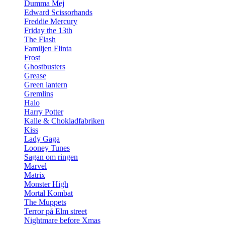
Dumma Mej
Edward Scissorhands
Freddie Mercury
Friday the 13th
The Flash
Familjen Flinta
Frost
Ghostbusters
Grease
Green lantern
Gremlins
Halo
Harry Potter
Kalle & Chokladfabriken
Kiss
Lady Gaga
Looney Tunes
Sagan om ringen
Marvel
Matrix
Monster High
Mortal Kombat
The Muppets
Terror på Elm street
Nightmare before Xmas