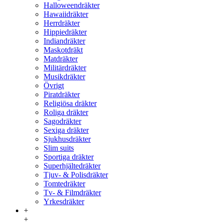
Halloweendräkter
Hawaiidräkter
Herrdräkter
Hippiedräkter
Indiandräkter
Maskotdräkt
Matdräkter
Militärdräkter
Musikdräkter
Övrigt
Piratdräkter
Religiösa dräkter
Roliga dräkter
Sagodräkter
Sexiga dräkter
Sjukhusdräkter
Slim suits
Sportiga dräkter
Superhjältedräkter
Tjuv- & Polisdräkter
Tomtedräkter
Tv- & Filmdräkter
Yrkesdräkter
+
+