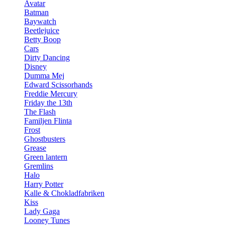
Avatar
Batman
Baywatch
Beetlejuice
Betty Boop
Cars
Dirty Dancing
Disney
Dumma Mej
Edward Scissorhands
Freddie Mercury
Friday the 13th
The Flash
Familjen Flinta
Frost
Ghostbusters
Grease
Green lantern
Gremlins
Halo
Harry Potter
Kalle & Chokladfabriken
Kiss
Lady Gaga
Looney Tunes