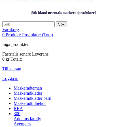
Sök bland tusentals maskeradprodukter!
Sök
Varukorg
0
Produkt:
Produkter:
(Tom)
Inga produkter
Fastställs senare
Leverans
0 kr
Totalt:
Till kassan
Logga in
Maskeradteman
Maskeradkläder
Maskeradkläder barn
Maskeradtillbehör
REA
300
Addams family
Avengers