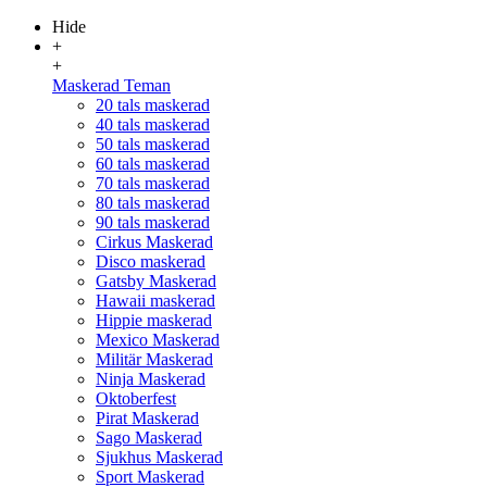
Hide
+
+
Maskerad Teman
20 tals maskerad
40 tals maskerad
50 tals maskerad
60 tals maskerad
70 tals maskerad
80 tals maskerad
90 tals maskerad
Cirkus Maskerad
Disco maskerad
Gatsby Maskerad
Hawaii maskerad
Hippie maskerad
Mexico Maskerad
Militär Maskerad
Ninja Maskerad
Oktoberfest
Pirat Maskerad
Sago Maskerad
Sjukhus Maskerad
Sport Maskerad