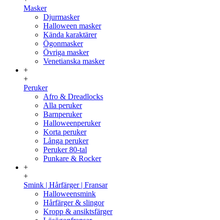
Masker
Djurmasker
Halloween masker
Kända karaktärer
Ögonmasker
Övriga masker
Venetianska masker
+
+
Peruker
Afro & Dreadlocks
Alla peruker
Barnperuker
Halloweenperuker
Korta peruker
Långa peruker
Peruker 80-tal
Punkare & Rocker
+
+
Smink | Hårfärger | Fransar
Halloweensmink
Hårfärger & slingor
Kropp & ansiktsfärger