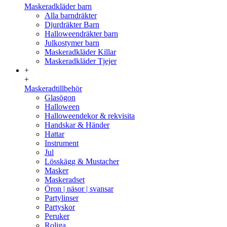
Maskeradkläder barn
Alla barndräkter
Djurdräkter Barn
Halloweendräkter barn
Julkostymer barn
Maskeradkläder Killar
Maskeradkläder Tjejer
+
+
Maskeradtillbehör
Glasögon
Halloween
Halloweendekor & rekvisita
Handskar & Händer
Hattar
Instrument
Jul
Lösskägg & Mustacher
Masker
Maskeradset
Öron | näsor | svansar
Partylinser
Partyskor
Peruker
Roliga