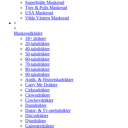
Superhjälte Maskerad
Tjuv & Polis Maskerad
USA Maskerad
Vilda Västern Maskerad
+
+
Maskeradkläder
18+ dräkter
20-talsdräkter
40-talsdräkter
50-talsdräkter
60-talsdräkter
70-talsdräkter
80-talsdräkter
90-talsdräkter
Antik- & Historiskadräkter
Carry Me Dräkter
Cirkusdräkter
Clowndräkter
Cowboydräkter
Damdräkter
Dator- & Tv-spelsdräkter
Discodräkter
Djurdräkter
Gangsterdräkter