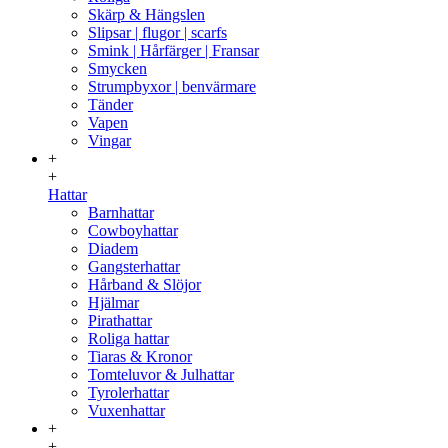
Skärp & Hängslen
Slipsar | flugor | scarfs
Smink | Hårfärger | Fransar
Smycken
Strumpbyxor | benvärmare
Tänder
Vapen
Vingar
+
+
Hattar
Barnhattar
Cowboyhattar
Diadem
Gangsterhattar
Hårband & Slöjor
Hjälmar
Pirathattar
Roliga hattar
Tiaras & Kronor
Tomteluvor & Julhattar
Tyrolerhattar
Vuxenhattar
+
+