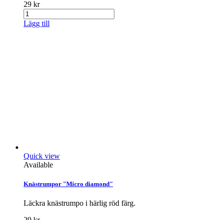
29 kr
Lägg till
Quick view
Available
Knästrumpor "Micro diamond"
Läckra knästrumpo i härlig röd färg.
29 kr