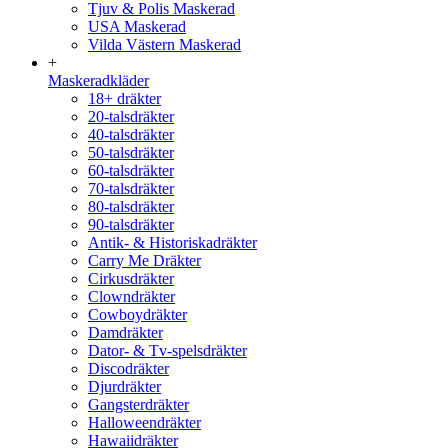
Tjuv & Polis Maskerad
USA Maskerad
Vilda Västern Maskerad
+
Maskeradkläder
18+ dräkter
20-talsdräkter
40-talsdräkter
50-talsdräkter
60-talsdräkter
70-talsdräkter
80-talsdräkter
90-talsdräkter
Antik- & Historiskadräkter
Carry Me Dräkter
Cirkusdräkter
Clowndräkter
Cowboydräkter
Damdräkter
Dator- & Tv-spelsdräkter
Discodräkter
Djurdräkter
Gangsterdräkter
Halloweendräkter
Hawaiidräkter