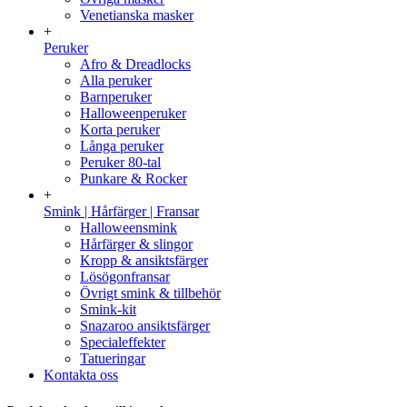
Venetianska masker
+
Peruker
Afro & Dreadlocks
Alla peruker
Barnperuker
Halloweenperuker
Korta peruker
Långa peruker
Peruker 80-tal
Punkare & Rocker
+
Smink | Hårfärger | Fransar
Halloweensmink
Hårfärger & slingor
Kropp & ansiktsfärger
Lösögonfransar
Övrigt smink & tillbehör
Smink-kit
Snazaroo ansiktsfärger
Specialeffekter
Tatueringar
Kontakta oss