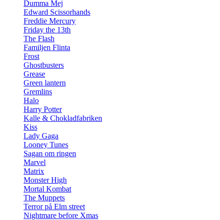
Dumma Mej
Edward Scissorhands
Freddie Mercury
Friday the 13th
The Flash
Familjen Flinta
Frost
Ghostbusters
Grease
Green lantern
Gremlins
Halo
Harry Potter
Kalle & Chokladfabriken
Kiss
Lady Gaga
Looney Tunes
Sagan om ringen
Marvel
Matrix
Monster High
Mortal Kombat
The Muppets
Terror på Elm street
Nightmare before Xmas