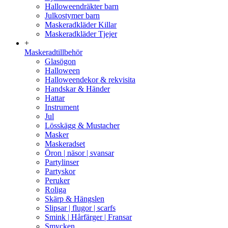
Halloweendräkter barn
Julkostymer barn
Maskeradkläder Killar
Maskeradkläder Tjejer
+
Maskeradtillbehör
Glasögon
Halloween
Halloweendekor & rekvisita
Handskar & Händer
Hattar
Instrument
Jul
Lösskägg & Mustacher
Masker
Maskeradset
Öron | näsor | svansar
Partylinser
Partyskor
Peruker
Roliga
Skärp & Hängslen
Slipsar | flugor | scarfs
Smink | Hårfärger | Fransar
Smycken