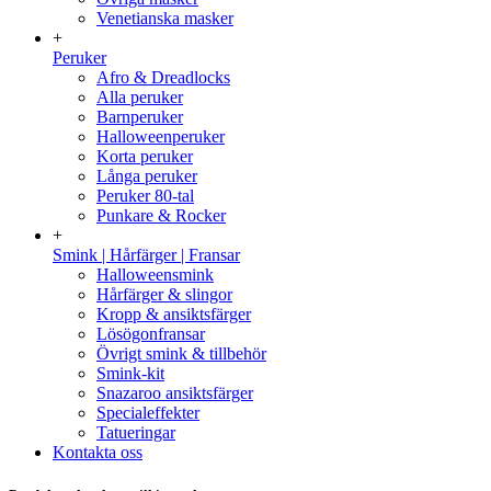
Venetianska masker
+
Peruker
Afro & Dreadlocks
Alla peruker
Barnperuker
Halloweenperuker
Korta peruker
Långa peruker
Peruker 80-tal
Punkare & Rocker
+
Smink | Hårfärger | Fransar
Halloweensmink
Hårfärger & slingor
Kropp & ansiktsfärger
Lösögonfransar
Övrigt smink & tillbehör
Smink-kit
Snazaroo ansiktsfärger
Specialeffekter
Tatueringar
Kontakta oss