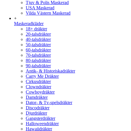
Tjuv & Polis Maskerad
USA Maskerad
Vilda Västern Maskerad
+
Maskeradkläder
18+ dräkter
20-talsdräkter
40-talsdräkter
50-talsdräkter
60-talsdräkter
70-talsdräkter
80-talsdräkter
90-talsdräkter
Antik- & Historiskadräkter
Carry Me Dräkter
Cirkusdräkter
Clowndräkter
Cowboydräkter
Damdräkter
Dator- & Tv-spelsdräkter
Discodräkter
Djurdräkter
Gangsterdräkter
Halloweendräkter
Hawaiidräkter