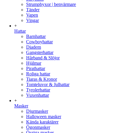
Strumpbyxor | benvärmare
Tänder
Vapen
Vingar
+
Hattar
Barnhattar
Cowboyhattar
Diadem
Gangsterhattar
Hårband & Slöjor
Hjälmar
Pirathattar
Roliga hattar
Tiaras & Kronor
Tomteluvor & Julhattar
Tyrolerhattar
Vuxenhattar
+
Masker
Djurmasker
Halloween masker
Kända karaktärer
Ögonmasker
Övriga masker