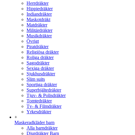
Herrdräkter
Hippiedräkter
Indiandräkter
Maskotdräkt
Matdräkter
Militärdräkter
Musikdräkter
Övrigt
Piratdräkter
Religiösa dräkter
Roliga dräkter
Sagodräkter
Sexiga dräkter
Sjukhusdräkter
Slim suits
Sportiga dräkter
Superhjältedräkter
Tjuv- & Polisdräkter
Tomtedräkter
Tv- & Filmdräkter
Yrkesdräkter
+
Maskeradkläder barn
Alla barndräkter
Djurdräkter Barn