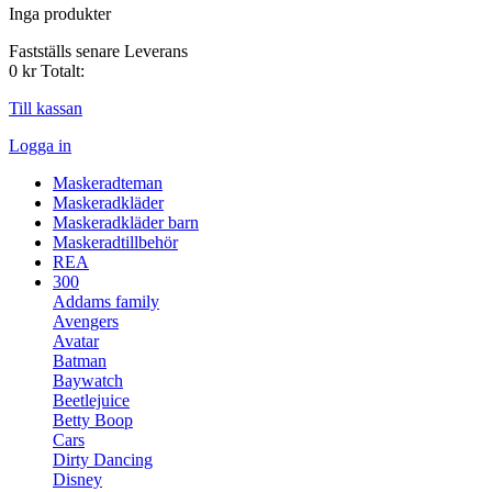
Inga produkter
Fastställs senare
Leverans
0 kr
Totalt:
Till kassan
Logga in
Maskeradteman
Maskeradkläder
Maskeradkläder barn
Maskeradtillbehör
REA
300
Addams family
Avengers
Avatar
Batman
Baywatch
Beetlejuice
Betty Boop
Cars
Dirty Dancing
Disney