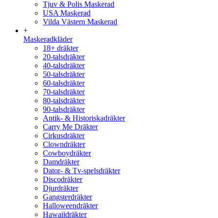
Tjuv & Polis Maskerad
USA Maskerad
Vilda Västern Maskerad
+
Maskeradkläder
18+ dräkter
20-talsdräkter
40-talsdräkter
50-talsdräkter
60-talsdräkter
70-talsdräkter
80-talsdräkter
90-talsdräkter
Antik- & Historiskadräkter
Carry Me Dräkter
Cirkusdräkter
Clowndräkter
Cowboydräkter
Damdräkter
Dator- & Tv-spelsdräkter
Discodräkter
Djurdräkter
Gangsterdräkter
Halloweendräkter
Hawaiidräkter