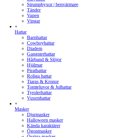
Strumpbyxor | benvärmare
Tänder
Vapen
Vingar
+
Hattar
Barnhattar
Cowboyhattar
Diadem
Gangsterhattar
Hårband & Slöjor
Hjälmar
Pirathattar
Roliga hattar
Tiaras & Kronor
Tomteluvor & Julhattar
Tyrolerhattar
Vuxenhattar
+
Masker
Djurmasker
Halloween masker
Kända karaktärer
Ögonmasker
Övriga masker