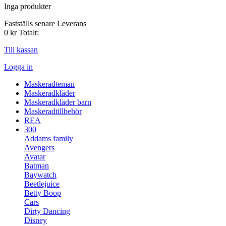
Inga produkter
Fastställs senare
Leverans
0 kr
Totalt:
Till kassan
Logga in
Maskeradteman
Maskeradkläder
Maskeradkläder barn
Maskeradtillbehör
REA
300
Addams family
Avengers
Avatar
Batman
Baywatch
Beetlejuice
Betty Boop
Cars
Dirty Dancing
Disney