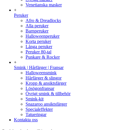
Venetianska masker
+
Peruker
Afro & Dreadlocks
Alla peruker
Barnperuker
Halloweenperuker
Korta peruker
Långa peruker
Peruker 80-tal
Punkare & Rocker
+
Smink | Hårfärger | Fransar
Halloweensmink
Hårfärger & slingor
Kropp & ansiktsfärger
Lösögonfransar
Övrigt smink & tillbehör
Smink-kit
Snazaroo ansiktsfärger
Specialeffekter
Tatueringar
Kontakta oss