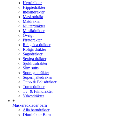
Herrdräkter
Hippiedräkter
Indiandräkter
Maskotdräkt
Matdräkter
Militärdräkter
Musikdräkter
Övrigt
Piratdräkter
Religiösa dräkter
Roliga dräkter
Sagodräkter
Sexiga dräkter
Sjukhusdräkter
Slim suits
Sportiga dräkter
Superhjältedräkter
Tjuv- & Polisdräkter
Tomtedräkter
Tv- & Filmdräkter
Yrkesdräkter
+
Maskeradkläder barn
Alla barndräkter
Djurdräkter Barn