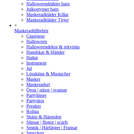
Halloweendräkter barn
Julkostymer barn
Maskeradkläder Killar
Maskeradkläder Tjejer
+
Maskeradtillbehör
Glasögon
Halloween
Halloweendekor & rekvisita
Handskar & Händer
Hattar
Instrument
Jul
Lösskägg & Mustacher
Masker
Maskeradset
Öron | näsor | svansar
Partylinser
Partyskor
Peruker
Roliga
Skärp & Hängslen
Slipsar | flugor | scarfs
Smink | Hårfärger | Fransar
Smycken