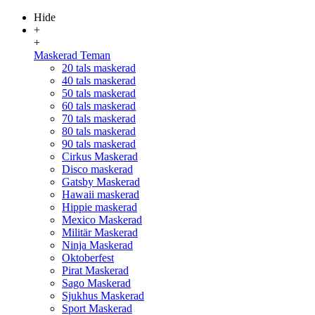
Hide
+
+
Maskerad Teman
20 tals maskerad
40 tals maskerad
50 tals maskerad
60 tals maskerad
70 tals maskerad
80 tals maskerad
90 tals maskerad
Cirkus Maskerad
Disco maskerad
Gatsby Maskerad
Hawaii maskerad
Hippie maskerad
Mexico Maskerad
Militär Maskerad
Ninja Maskerad
Oktoberfest
Pirat Maskerad
Sago Maskerad
Sjukhus Maskerad
Sport Maskerad