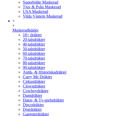
Superhjälte Maskerad
Tjuv & Polis Maskerad
USA Maskerad
Vilda Västern Maskerad
+
+
Maskeradkläder
18+ dräkter
20-talsdräkter
40-talsdräkter
50-talsdräkter
60-talsdräkter
70-talsdräkter
80-talsdräkter
90-talsdräkter
Antik- & Historiskadräkter
Carry Me Dräkter
Cirkusdräkter
Clowndräkter
Cowboydräkter
Damdräkter
Dator- & Tv-spelsdräkter
Discodräkter
Djurdräkter
Gangsterdräkter