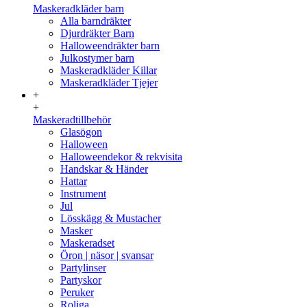
Maskeradkläder barn
Alla barndräkter
Djurdräkter Barn
Halloweendräkter barn
Julkostymer barn
Maskeradkläder Killar
Maskeradkläder Tjejer
+
+
Maskeradtillbehör
Glasögon
Halloween
Halloweendekor & rekvisita
Handskar & Händer
Hattar
Instrument
Jul
Lösskägg & Mustacher
Masker
Maskeradset
Öron | näsor | svansar
Partylinser
Partyskor
Peruker
Roliga