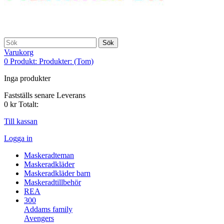
Sök
Varukorg
0
Produkt:
Produkter:
(Tom)
Inga produkter
Fastställs senare
Leverans
0 kr
Totalt:
Till kassan
Logga in
Maskeradteman
Maskeradkläder
Maskeradkläder barn
Maskeradtillbehör
REA
300
Addams family
Avengers