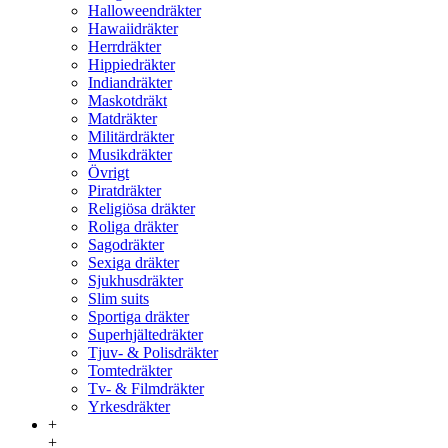
Halloweendräkter
Hawaiidräkter
Herrdräkter
Hippiedräkter
Indiandräkter
Maskotdräkt
Matdräkter
Militärdräkter
Musikdräkter
Övrigt
Piratdräkter
Religiösa dräkter
Roliga dräkter
Sagodräkter
Sexiga dräkter
Sjukhusdräkter
Slim suits
Sportiga dräkter
Superhjältedräkter
Tjuv- & Polisdräkter
Tomtedräkter
Tv- & Filmdräkter
Yrkesdräkter
+
+