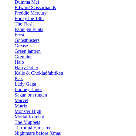
Dumma Mej
Edward Scissorhands
Freddie Mercury
Friday the 13th
The Flash
Familjen Flinta
Frost
Ghostbusters
Grease
Green lantern
Gremlins
Halo
Harry Potter
Kalle & Chokladfabriken
Kiss
Lady Gaga
Looney Tunes
Sagan om ringen
Marvel
Matrix
Monster High
Mortal Kombat
The Muppets
Terror på Elm street
Nightmare before Xmas