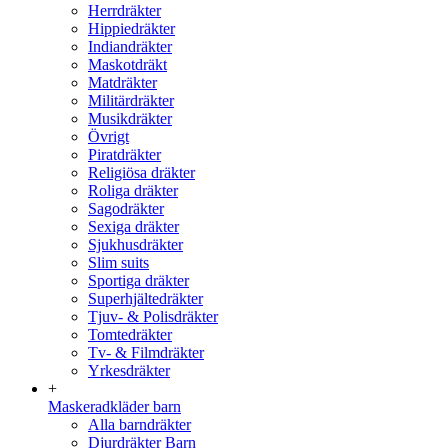
Herrdräkter
Hippiedräkter
Indiandräkter
Maskotdräkt
Matdräkter
Militärdräkter
Musikdräkter
Övrigt
Piratdräkter
Religiösa dräkter
Roliga dräkter
Sagodräkter
Sexiga dräkter
Sjukhusdräkter
Slim suits
Sportiga dräkter
Superhjältedräkter
Tjuv- & Polisdräkter
Tomtedräkter
Tv- & Filmdräkter
Yrkesdräkter
+
Maskeradkläder barn
Alla barndräkter
Djurdräkter Barn