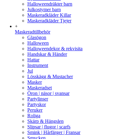
Halloweendräkter barn
Julkostymer barn
Maskeradkläder Killar
Maskeradkläder Tjejer
+
Maskeradtillbehör
Glasögon
Halloween
Halloweendekor & rekvisita
Handskar & Händer
Hattar
Instrument
Jul
Lösskägg & Mustacher
Masker
Maskeradset
Öron | näsor | svansar
Partylinser
Partyskor
Peruker
Roliga
Skärp & Hängslen
Slipsar | flugor | scarfs
Smink | Hårfärger | Fransar
Smycken