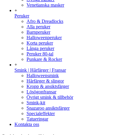
Venetianska masker
+
Peruker
Afro & Dreadlocks
Alla peruker
Barnperuker
Halloweenperuker
Korta peruker
Långa peruker
Peruker 80-tal
Punkare & Rocker
+
Smink | Hårfärger | Fransar
Halloweensmink
Hårfärger & slingor
Kropp & ansiktsfärger
Lösögonfransar
Övrigt smink & tillbehör
Smink-kit
Snazaroo ansiktsfärger
Specialeffekter
Tatueringar
Kontakta oss