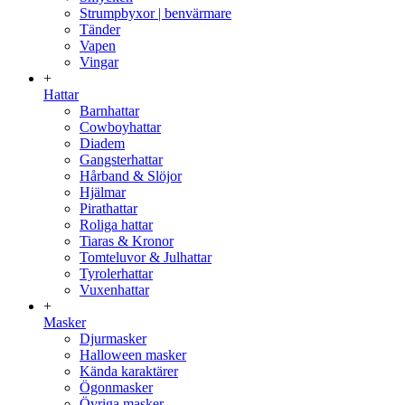
Strumpbyxor | benvärmare
Tänder
Vapen
Vingar
+
Hattar
Barnhattar
Cowboyhattar
Diadem
Gangsterhattar
Hårband & Slöjor
Hjälmar
Pirathattar
Roliga hattar
Tiaras & Kronor
Tomteluvor & Julhattar
Tyrolerhattar
Vuxenhattar
+
Masker
Djurmasker
Halloween masker
Kända karaktärer
Ögonmasker
Övriga masker