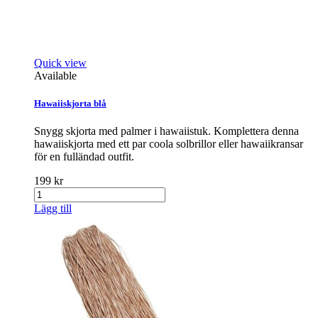
Quick view
Available
Hawaiiskjorta blå
Snygg skjorta med palmer i hawaiistuk. Komplettera denna
hawaiiskjorta med ett par coola solbrillor eller hawaiikransar
för en fulländad outfit.
199 kr
Lägg till