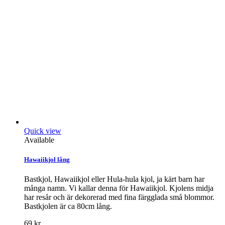
Quick view
Available
Hawaiikjol lång
Bastkjol, Hawaiikjol eller Hula-hula kjol, ja kärt barn har
många namn. Vi kallar denna för Hawaiikjol. Kjolens midja
har resår och är dekorerad med fina färgglada små blommor.
Bastkjolen är ca 80cm lång.
69 kr