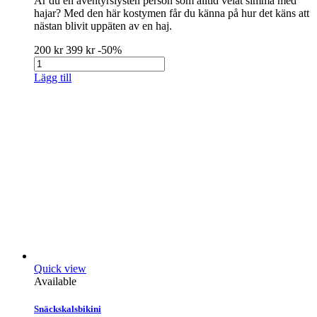
Är du en äventyrslysten person som alltid velat simma med
hajar? Med den här kostymen får du känna på hur det käns att
nästan blivit uppäten av en haj.
200 kr
399 kr
-50%
Lägg till
Quick view
Available
Snäckskalsbikini