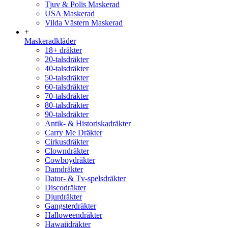
Tjuv & Polis Maskerad
USA Maskerad
Vilda Västern Maskerad
+
Maskeradkläder
18+ dräkter
20-talsdräkter
40-talsdräkter
50-talsdräkter
60-talsdräkter
70-talsdräkter
80-talsdräkter
90-talsdräkter
Antik- & Historiskadräkter
Carry Me Dräkter
Cirkusdräkter
Clowndräkter
Cowboydräkter
Damdräkter
Dator- & Tv-spelsdräkter
Discodräkter
Djurdräkter
Gangsterdräkter
Halloweendräkter
Hawaiidräkter