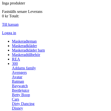
Inga produkter
Fastställs senare
Leverans
0 kr
Totalt:
Till kassan
Logga in
Maskeradteman
Maskeradkläder
Maskeradkläder barn
Maskeradtillbehör
REA
300
Addams family
Avengers
Avatar
Batman
Baywatch
Beetlejuice
Betty Boop
Cars
Dirty Dancing
Disney