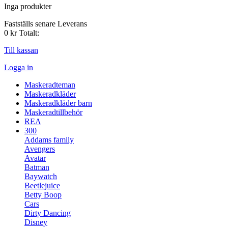
Inga produkter
Fastställs senare
Leverans
0 kr
Totalt:
Till kassan
Logga in
Maskeradteman
Maskeradkläder
Maskeradkläder barn
Maskeradtillbehör
REA
300
Addams family
Avengers
Avatar
Batman
Baywatch
Beetlejuice
Betty Boop
Cars
Dirty Dancing
Disney