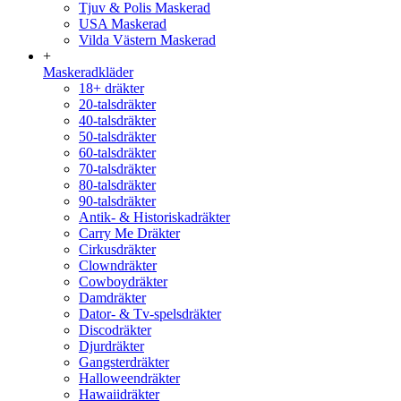
Tjuv & Polis Maskerad
USA Maskerad
Vilda Västern Maskerad
+
Maskeradkläder
18+ dräkter
20-talsdräkter
40-talsdräkter
50-talsdräkter
60-talsdräkter
70-talsdräkter
80-talsdräkter
90-talsdräkter
Antik- & Historiskadräkter
Carry Me Dräkter
Cirkusdräkter
Clowndräkter
Cowboydräkter
Damdräkter
Dator- & Tv-spelsdräkter
Discodräkter
Djurdräkter
Gangsterdräkter
Halloweendräkter
Hawaiidräkter