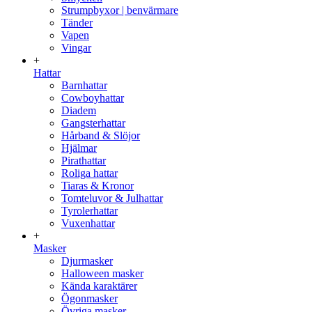
Strumpbyxor | benvärmare
Tänder
Vapen
Vingar
+
Hattar
Barnhattar
Cowboyhattar
Diadem
Gangsterhattar
Hårband & Slöjor
Hjälmar
Pirathattar
Roliga hattar
Tiaras & Kronor
Tomteluvor & Julhattar
Tyrolerhattar
Vuxenhattar
+
Masker
Djurmasker
Halloween masker
Kända karaktärer
Ögonmasker
Övriga masker