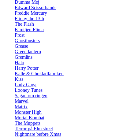
Dumma Mej
Edward Scissorhands
Freddie Mercury
Friday the 13th
The Flash
Familjen Flinta
Frost
Ghostbusters
Grease
Green lantern
Gremlins
Halo
Harry Potter
Kalle & Chokladfabriken
Kiss
Lady Gaga
Looney Tunes
Sagan om ringen
Marvel
Matrix
Monster High
Mortal Kombat
The Muppets
Terror på Elm street
Nightmare before Xmas