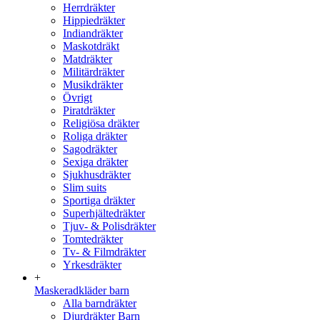
Herrdräkter
Hippiedräkter
Indiandräkter
Maskotdräkt
Matdräkter
Militärdräkter
Musikdräkter
Övrigt
Piratdräkter
Religiösa dräkter
Roliga dräkter
Sagodräkter
Sexiga dräkter
Sjukhusdräkter
Slim suits
Sportiga dräkter
Superhjältedräkter
Tjuv- & Polisdräkter
Tomtedräkter
Tv- & Filmdräkter
Yrkesdräkter
+
Maskeradkläder barn
Alla barndräkter
Djurdräkter Barn