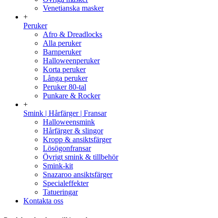
Venetianska masker
+
Peruker
Afro & Dreadlocks
Alla peruker
Barnperuker
Halloweenperuker
Korta peruker
Långa peruker
Peruker 80-tal
Punkare & Rocker
+
Smink | Hårfärger | Fransar
Halloweensmink
Hårfärger & slingor
Kropp & ansiktsfärger
Lösögonfransar
Övrigt smink & tillbehör
Smink-kit
Snazaroo ansiktsfärger
Specialeffekter
Tatueringar
Kontakta oss