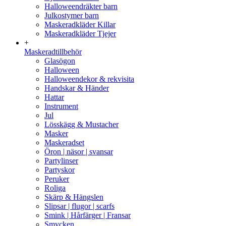
Halloweendräkter barn
Julkostymer barn
Maskeradkläder Killar
Maskeradkläder Tjejer
+
Maskeradtillbehör
Glasögon
Halloween
Halloweendekor & rekvisita
Handskar & Händer
Hattar
Instrument
Jul
Lösskägg & Mustacher
Masker
Maskeradset
Öron | näsor | svansar
Partylinser
Partyskor
Peruker
Roliga
Skärp & Hängslen
Slipsar | flugor | scarfs
Smink | Hårfärger | Fransar
Smycken