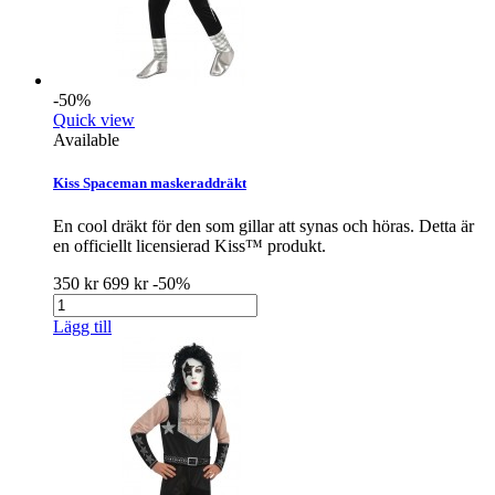
-50%
Quick view
Available
Kiss Spaceman maskeraddräkt
En cool dräkt för den som gillar att synas och höras. Detta är
en officiellt licensierad Kiss™ produkt.
350 kr
699 kr
-50%
Lägg till