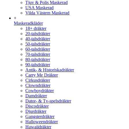
Tjuv & Polis Maskerad
USA Maskerad
Vilda Västern Maskerad
+
Maskeradkläder
18+ dräkter
20-talsdräkter
40-talsdräkter
50-talsdräkter
60-talsdräkter
70-talsdräkter
80-talsdräkter
90-talsdräkter
Antik- & Historiskadräkter
Carry Me Dräkter
Cirkusdräkter
Clowndräkter
Cowboydräkter
Damdräkter
Dator- & Tv-spelsdräkter
Discodräkter
Djurdräkter
Gangsterdräkter
Halloweendräkter
Hawaiidräkter