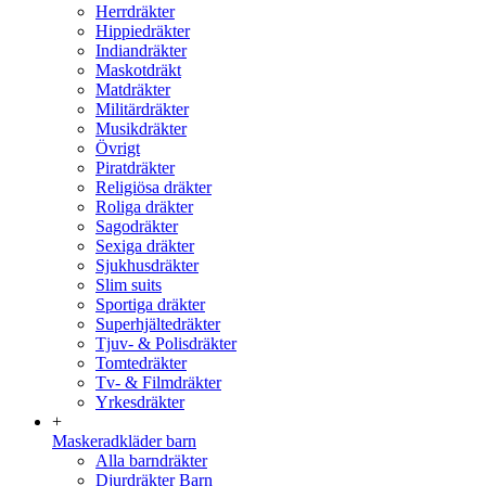
Herrdräkter
Hippiedräkter
Indiandräkter
Maskotdräkt
Matdräkter
Militärdräkter
Musikdräkter
Övrigt
Piratdräkter
Religiösa dräkter
Roliga dräkter
Sagodräkter
Sexiga dräkter
Sjukhusdräkter
Slim suits
Sportiga dräkter
Superhjältedräkter
Tjuv- & Polisdräkter
Tomtedräkter
Tv- & Filmdräkter
Yrkesdräkter
+
Maskeradkläder barn
Alla barndräkter
Djurdräkter Barn