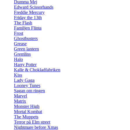
Dumma Mej
Edward Scissorhands
Freddie Mercury
Friday the 13th
The Flash
Familjen Flinta
Frost
Ghostbusters
Grease
Green lantern
Gremlins
Halo
Harry Potter
Kalle & Chokladfabriken
Kiss
Lady Gaga
Looney Tunes
Sagan om ringen
Marvel
Matrix
Monster High
Mortal Kombat
The Muppets
Terror på Elm street
Nightmare before Xmas