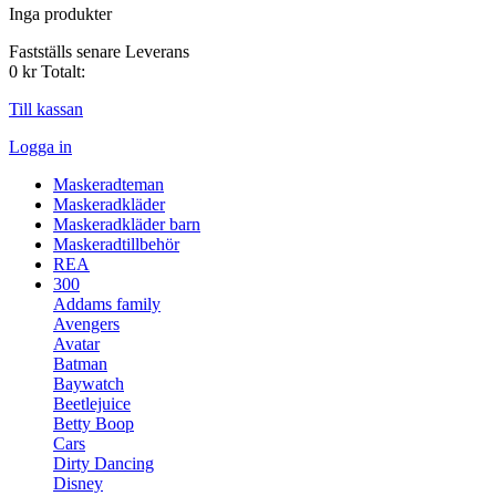
Inga produkter
Fastställs senare
Leverans
0 kr
Totalt:
Till kassan
Logga in
Maskeradteman
Maskeradkläder
Maskeradkläder barn
Maskeradtillbehör
REA
300
Addams family
Avengers
Avatar
Batman
Baywatch
Beetlejuice
Betty Boop
Cars
Dirty Dancing
Disney