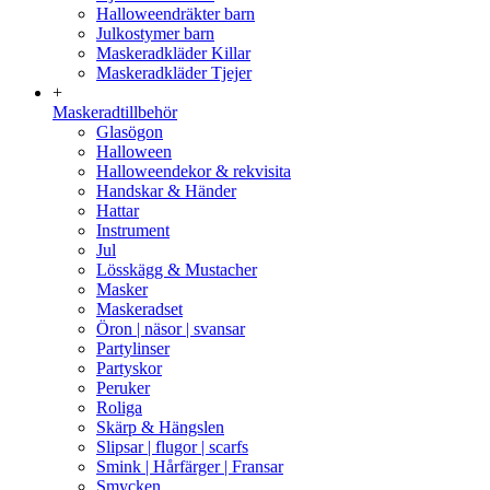
Halloweendräkter barn
Julkostymer barn
Maskeradkläder Killar
Maskeradkläder Tjejer
+
Maskeradtillbehör
Glasögon
Halloween
Halloweendekor & rekvisita
Handskar & Händer
Hattar
Instrument
Jul
Lösskägg & Mustacher
Masker
Maskeradset
Öron | näsor | svansar
Partylinser
Partyskor
Peruker
Roliga
Skärp & Hängslen
Slipsar | flugor | scarfs
Smink | Hårfärger | Fransar
Smycken