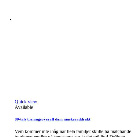
Quick view
Available
80-tals träningsoverall dam maskeraddräkt
Vem kommer inte ihåg när hela familjer skulle ha matchande
träningsoveraller på semestern, nu är det möjligt! Dräkten