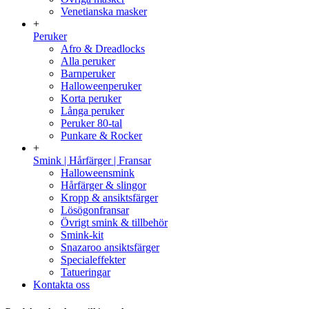
Venetianska masker
+
Peruker
Afro & Dreadlocks
Alla peruker
Barnperuker
Halloweenperuker
Korta peruker
Långa peruker
Peruker 80-tal
Punkare & Rocker
+
Smink | Hårfärger | Fransar
Halloweensmink
Hårfärger & slingor
Kropp & ansiktsfärger
Lösögonfransar
Övrigt smink & tillbehör
Smink-kit
Snazaroo ansiktsfärger
Specialeffekter
Tatueringar
Kontakta oss