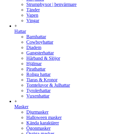
Strumpbyxor | benvärmare
Tänder
Vapen
Vingar
+
Hattar
Barnhattar
Cowboyhattar
Diadem
Gangsterhattar
Hårband & Slöjor
Hjälmar
Pirathattar
Roliga hattar
Tiaras & Kronor
Tomteluvor & Julhattar
Tyrolerhattar
Vuxenhattar
+
Masker
Djurmasker
Halloween masker
Kända karaktärer
Ögonmasker
Övriga masker