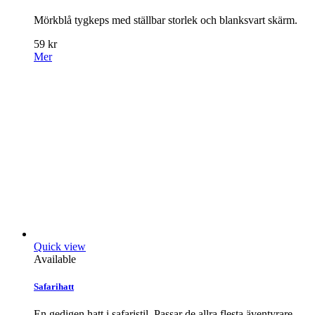
Mörkblå tygkeps med ställbar storlek och blanksvart skärm.
59 kr
Mer
Quick view
Available
Safarihatt
En gedigen hatt i safaristil. Passar de allra flesta äventyrare.