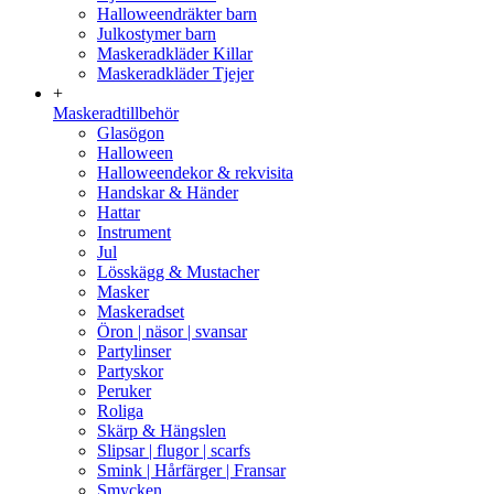
Halloweendräkter barn
Julkostymer barn
Maskeradkläder Killar
Maskeradkläder Tjejer
+
Maskeradtillbehör
Glasögon
Halloween
Halloweendekor & rekvisita
Handskar & Händer
Hattar
Instrument
Jul
Lösskägg & Mustacher
Masker
Maskeradset
Öron | näsor | svansar
Partylinser
Partyskor
Peruker
Roliga
Skärp & Hängslen
Slipsar | flugor | scarfs
Smink | Hårfärger | Fransar
Smycken