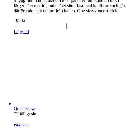
Snygg minihatt på diadem med paljetter runt kanten i olika
färger. Det medföljande nätet sitter fast med kardborre och går
därför enkelt att ta bort från hatten. One size-vuxenstorlek.
109 kr
Lägg till
Quick view
Tillfälligt slut
Pilothatt