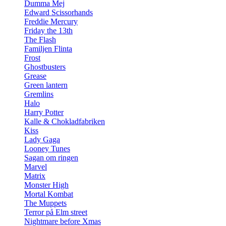
Dumma Mej
Edward Scissorhands
Freddie Mercury
Friday the 13th
The Flash
Familjen Flinta
Frost
Ghostbusters
Grease
Green lantern
Gremlins
Halo
Harry Potter
Kalle & Chokladfabriken
Kiss
Lady Gaga
Looney Tunes
Sagan om ringen
Marvel
Matrix
Monster High
Mortal Kombat
The Muppets
Terror på Elm street
Nightmare before Xmas