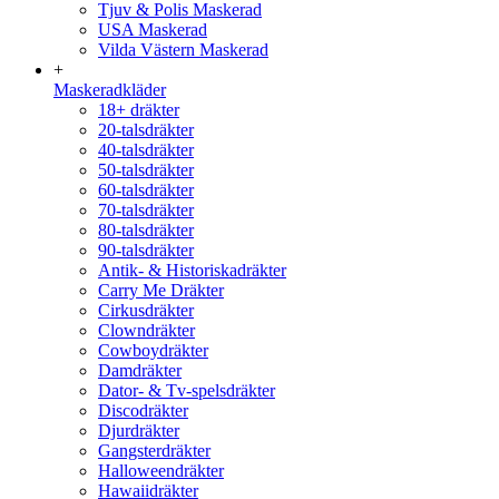
Tjuv & Polis Maskerad
USA Maskerad
Vilda Västern Maskerad
+
Maskeradkläder
18+ dräkter
20-talsdräkter
40-talsdräkter
50-talsdräkter
60-talsdräkter
70-talsdräkter
80-talsdräkter
90-talsdräkter
Antik- & Historiskadräkter
Carry Me Dräkter
Cirkusdräkter
Clowndräkter
Cowboydräkter
Damdräkter
Dator- & Tv-spelsdräkter
Discodräkter
Djurdräkter
Gangsterdräkter
Halloweendräkter
Hawaiidräkter