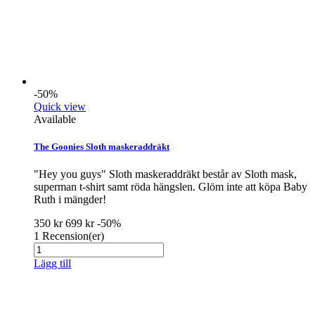
-50%
Quick view
Available
The Goonies Sloth maskeraddräkt
"Hey you guys" Sloth maskeraddräkt består av Sloth mask,
superman t-shirt samt röda hängslen. Glöm inte att köpa Baby
Ruth i mängder!
350 kr
699 kr
-50%
1
Recension(er)
Lägg till