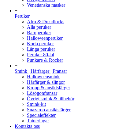
Venetianska masker
+
Peruker
Afro & Dreadlocks
Alla peruker
Barnperuker
Halloweenperuker
Korta peruker
Långa peruker
Peruker 80-tal
Punkare & Rocker
+
Smink | Hårfärger | Fransar
Halloweensmink
Hårfärger & slingor
Kropp & ansiktsfärger
Lösögonfransar
Övrigt smink & tillbehör
Smink-kit
Snazaroo ansiktsfärger
Specialeffekter
Tatueringar
Kontakta oss