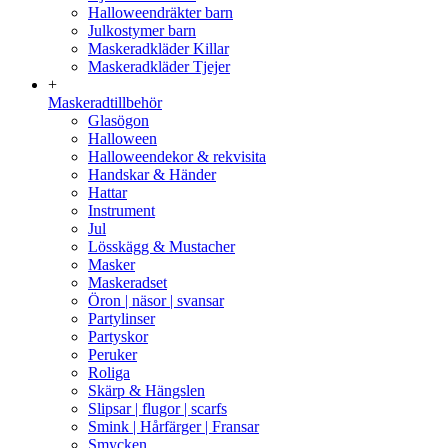
Halloweendräkter barn
Julkostymer barn
Maskeradkläder Killar
Maskeradkläder Tjejer
+
Maskeradtillbehör
Glasögon
Halloween
Halloweendekor & rekvisita
Handskar & Händer
Hattar
Instrument
Jul
Lösskägg & Mustacher
Masker
Maskeradset
Öron | näsor | svansar
Partylinser
Partyskor
Peruker
Roliga
Skärp & Hängslen
Slipsar | flugor | scarfs
Smink | Hårfärger | Fransar
Smycken