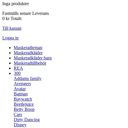
Inga produkter
Fastställs senare
Leverans
0 kr
Totalt:
Till kassan
Logga in
Maskeradteman
Maskeradkläder
Maskeradkläder barn
Maskeradtillbehör
REA
300
Addams family
Avengers
Avatar
Batman
Baywatch
Beetlejuice
Betty Boop
Cars
Dirty Dancing
Disney