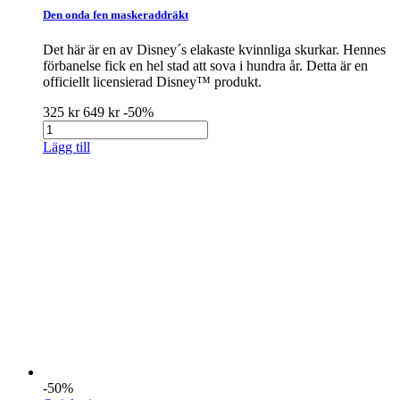
Den onda fen maskeraddräkt
Det här är en av Disney´s elakaste kvinnliga skurkar. Hennes
förbanelse fick en hel stad att sova i hundra år. Detta är en
officiellt licensierad Disney™ produkt.
325 kr
649 kr
-50%
Lägg till
-50%