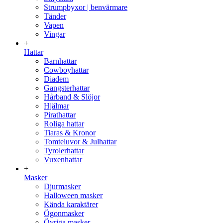
Strumpbyxor | benvärmare
Tänder
Vapen
Vingar
+
Hattar
Barnhattar
Cowboyhattar
Diadem
Gangsterhattar
Hårband & Slöjor
Hjälmar
Pirathattar
Roliga hattar
Tiaras & Kronor
Tomteluvor & Julhattar
Tyrolerhattar
Vuxenhattar
+
Masker
Djurmasker
Halloween masker
Kända karaktärer
Ögonmasker
Övriga masker