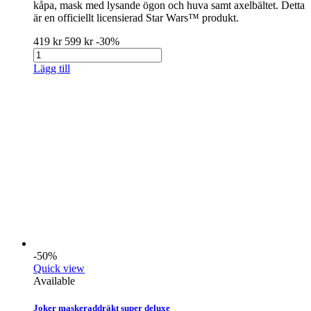
kåpa, mask med lysande ögon och huva samt axelbältet. Detta
är en officiellt licensierad Star Wars™ produkt.
419 kr
599 kr
-30%
Lägg till
-50%
Quick view
Available
Joker maskeraddräkt super deluxe