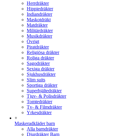
Herrdräkter
Hippiedräkter
Indiandräkter
Maskotdräkt
Matdräkter
Militärdräkter
Musikdräkter
Övrigt
Piratdräkter
Religiösa dräkter
Roliga dräkter
Sagodräkter
Sexiga dräkter
Sjukhusdräkter
Slim suits
Sportiga dräkter
Superhjältedräkter
Tjuv- & Polisdräkter
Tomtedräkter
Tv- & Filmdräkter
Yrkesdräkter
+
Maskeradkläder barn
Alla barndräkter
Djurdräkter Barn