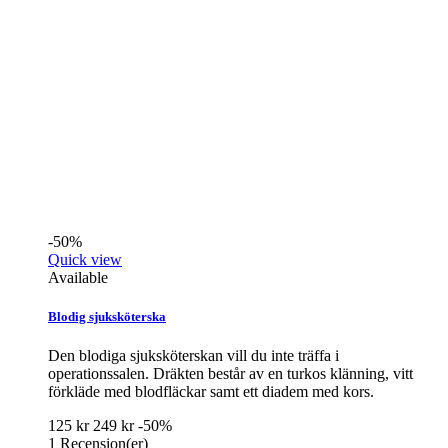
-50%
Quick view
Available
Blodig sjuksköterska
Den blodiga sjuksköterskan vill du inte träffa i
operationssalen. Dräkten består av en turkos klänning, vitt
förkläde med blodfläckar samt ett diadem med kors.
125 kr
249 kr
-50%
1
Recension(er)