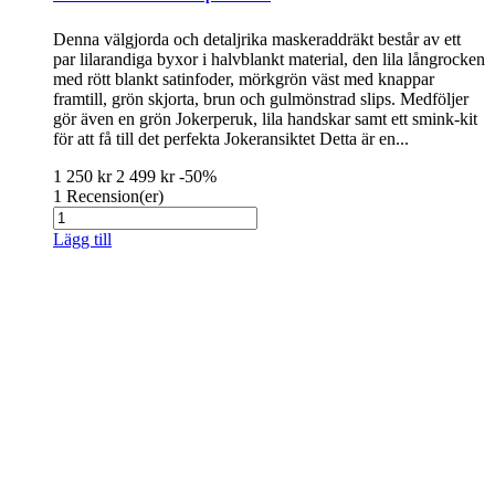
Denna välgjorda och detaljrika maskeraddräkt består av ett
par lilarandiga byxor i halvblankt material, den lila långrocken
med rött blankt satinfoder, mörkgrön väst med knappar
framtill, grön skjorta, brun och gulmönstrad slips. Medföljer
gör även en grön Jokerperuk, lila handskar samt ett smink-kit
för att få till det perfekta Jokeransiktet Detta är en...
1 250 kr
2 499 kr
-50%
1
Recension(er)
Lägg till