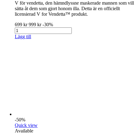
V för vendetta, den hämndlyssne maskerade mannen som vill
sätta åt dem som gjort honom illa. Detta är en officiellt
licensierad V for Vendetta™ produkt.
699 kr
999 kr
-30%
Lägg till
-50%
Quick view
Available