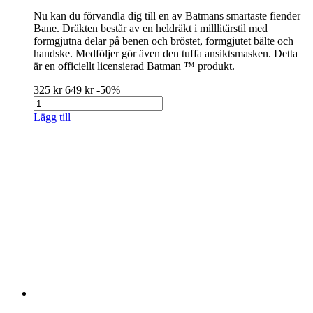
Nu kan du förvandla dig till en av Batmans smartaste fiender
Bane. Dräkten består av en heldräkt i milllitärstil med
formgjutna delar på benen och bröstet, formgjutet bälte och
handske. Medföljer gör även den tuffa ansiktsmasken. Detta
är en officiellt licensierad Batman ™ produkt.
325 kr
649 kr
-50%
Lägg till