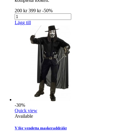
kompletta looken.
200 kr
399 kr
-50%
Lägg till
-30%
Quick view
Available
V för vendetta maskeraddräkt