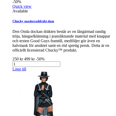
-50%
Quick view
Available
Chucky maskeraddräkt dam
Den Onda dockan dräkten består av en långärmad randig
tröja, hängselklänning i jeansliknande material med knappar
och texten Good Guys framtill, medföljer gör även en
halvmask för ansiktet samt en röd spretig peruk. Detta är en
officiellt licensierad Chucky™ produkt.
250 kr
499 kr
-50%
Lägg till