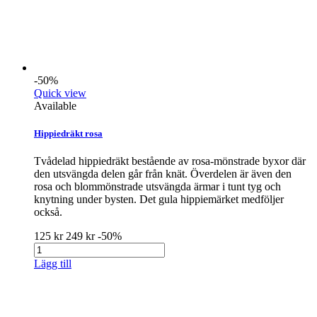
-50%
Quick view
Available
Hippiedräkt rosa
Tvådelad hippiedräkt bestående av rosa-mönstrade byxor där
den utsvängda delen går från knät. Överdelen är även den
rosa och blommönstrade utsvängda ärmar i tunt tyg och
knytning under bysten. Det gula hippiemärket medföljer
också.
125 kr
249 kr
-50%
Lägg till