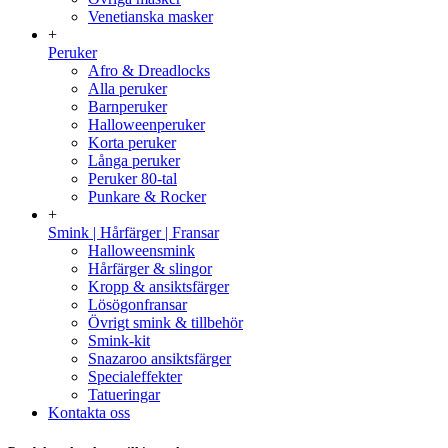
Venetianska masker
+
Peruker
Afro & Dreadlocks
Alla peruker
Barnperuker
Halloweenperuker
Korta peruker
Långa peruker
Peruker 80-tal
Punkare & Rocker
+
Smink | Hårfärger | Fransar
Halloweensmink
Hårfärger & slingor
Kropp & ansiktsfärger
Lösögonfransar
Övrigt smink & tillbehör
Smink-kit
Snazaroo ansiktsfärger
Specialeffekter
Tatueringar
Kontakta oss