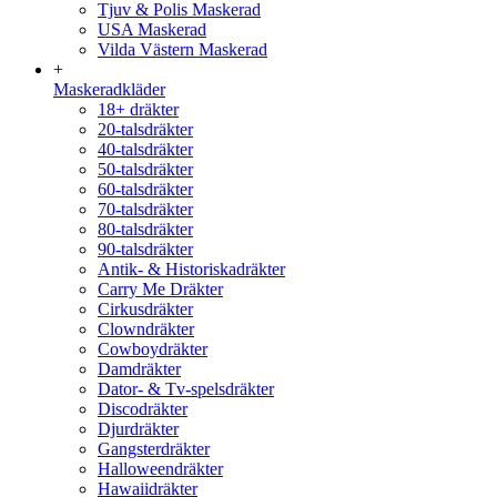
Tjuv & Polis Maskerad
USA Maskerad
Vilda Västern Maskerad
+
Maskeradkläder
18+ dräkter
20-talsdräkter
40-talsdräkter
50-talsdräkter
60-talsdräkter
70-talsdräkter
80-talsdräkter
90-talsdräkter
Antik- & Historiskadräkter
Carry Me Dräkter
Cirkusdräkter
Clowndräkter
Cowboydräkter
Damdräkter
Dator- & Tv-spelsdräkter
Discodräkter
Djurdräkter
Gangsterdräkter
Halloweendräkter
Hawaiidräkter