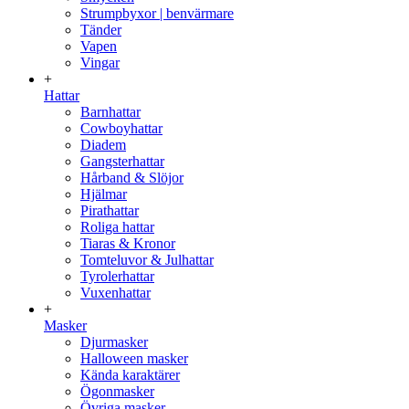
Strumpbyxor | benvärmare
Tänder
Vapen
Vingar
+
Hattar
Barnhattar
Cowboyhattar
Diadem
Gangsterhattar
Hårband & Slöjor
Hjälmar
Pirathattar
Roliga hattar
Tiaras & Kronor
Tomteluvor & Julhattar
Tyrolerhattar
Vuxenhattar
+
Masker
Djurmasker
Halloween masker
Kända karaktärer
Ögonmasker
Övriga masker