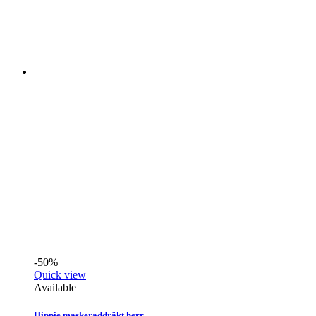
-50%
Quick view
Available
Hippie maskeraddräkt herr