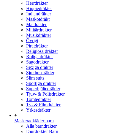
Herrdräkter
Hippiedräkter
Indiandräkter
Maskotdräkt
Matdräkter
Militärdräkter
Musikdräkter
Övrigt
Piratdräkter
Religiösa dräkter
Roliga dräkter
Sagodräkter
Sexiga dräkter
Sjukhusdräkter
Slim suits
Sportiga dräkter
Superhjältedräkter
Tjuv- & Polisdräkter
Tomtedräkter
Tv- & Filmdräkter
Yrkesdräkter
+
Maskeradkläder barn
Alla barndräkter
Djurdräkter Barn