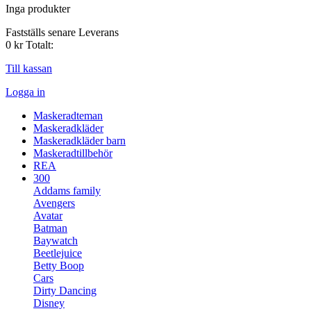
Inga produkter
Fastställs senare
Leverans
0 kr
Totalt:
Till kassan
Logga in
Maskeradteman
Maskeradkläder
Maskeradkläder barn
Maskeradtillbehör
REA
300
Addams family
Avengers
Avatar
Batman
Baywatch
Beetlejuice
Betty Boop
Cars
Dirty Dancing
Disney