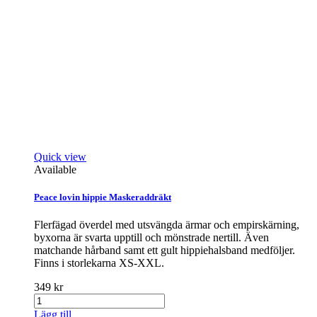
Quick view
Available
Peace lovin hippie Maskeraddräkt
Flerfägad överdel med utsvängda ärmar och empirskärning,
byxorna är svarta upptill och mönstrade nertill. Även
matchande hårband samt ett gult hippiehalsband medföljer.
Finns i storlekarna XS-XXL.
349 kr
Lägg till