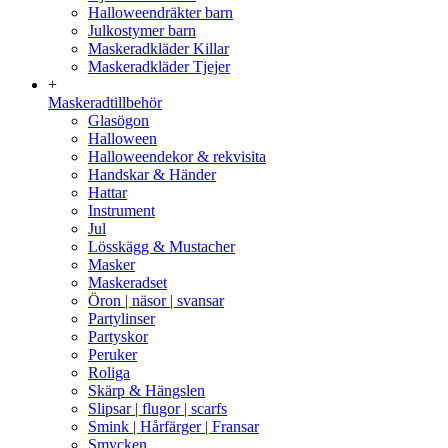
Halloweendräkter barn
Julkostymer barn
Maskeradkläder Killar
Maskeradkläder Tjejer
+
Maskeradtillbehör
Glasögon
Halloween
Halloweendekor & rekvisita
Handskar & Händer
Hattar
Instrument
Jul
Lösskägg & Mustacher
Masker
Maskeradset
Öron | näsor | svansar
Partylinser
Partyskor
Peruker
Roliga
Skärp & Hängslen
Slipsar | flugor | scarfs
Smink | Hårfärger | Fransar
Smycken