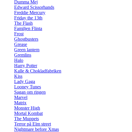
Dumma Mej
Edward Scissorhands
Freddie Mercury
Friday the 13th
The Flash
Familjen Flinta
Frost
Ghostbusters
Grease
Green lantern
Gremlins
Halo
Harry Potter
Kalle & Chokladfabriken
Kiss
Lady Gaga
Looney Tunes
Sagan om ringen
Marvel
Matrix
Monster High
Mortal Kombat
The Muppets
Terror på Elm street
Nightmare before Xmas