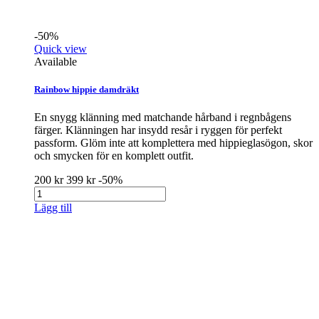
-50%
Quick view
Available
Rainbow hippie damdräkt
En snygg klänning med matchande hårband i regnbågens
färger. Klänningen har insydd resår i ryggen för perfekt
passform. Glöm inte att komplettera med hippieglasögon, skor
och smycken för en komplett outfit.
200 kr
399 kr
-50%
Lägg till