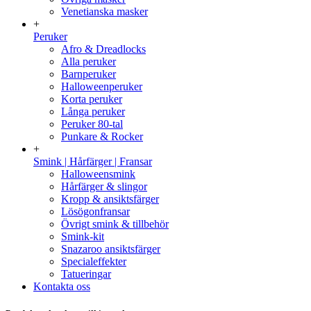
Venetianska masker
+
Peruker
Afro & Dreadlocks
Alla peruker
Barnperuker
Halloweenperuker
Korta peruker
Långa peruker
Peruker 80-tal
Punkare & Rocker
+
Smink | Hårfärger | Fransar
Halloweensmink
Hårfärger & slingor
Kropp & ansiktsfärger
Lösögonfransar
Övrigt smink & tillbehör
Smink-kit
Snazaroo ansiktsfärger
Specialeffekter
Tatueringar
Kontakta oss