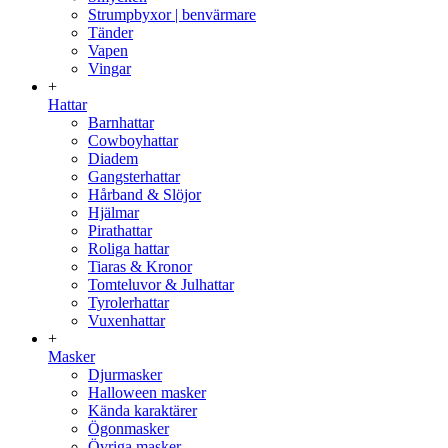
Strumpbyxor | benvärmare
Tänder
Vapen
Vingar
+
Hattar
Barnhattar
Cowboyhattar
Diadem
Gangsterhattar
Hårband & Slöjor
Hjälmar
Pirathattar
Roliga hattar
Tiaras & Kronor
Tomteluvor & Julhattar
Tyrolerhattar
Vuxenhattar
+
Masker
Djurmasker
Halloween masker
Kända karaktärer
Ögonmasker
Övriga masker