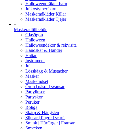
Halloweendräkter barn
Julkostymer barn
Maskeradkläder Killar
Maskeradkläder Tjejer
+
Maskeradtillbehör
Glasögon
Halloween
Halloweendekor & rekvisita
Handskar & Händer
Hattar
Instrument
Jul
Lösskägg & Mustacher
Masker
Maskeradset
Öron | näsor | svansar
Partylinser
Partyskor
Peruker
Roliga
Skärp & Hängslen
Slipsar | flugor | scarfs
Smink | Hårfärger | Fransar
Smycken