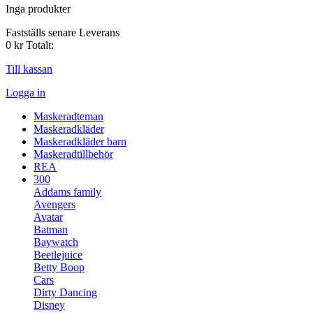
Inga produkter
Fastställs senare
Leverans
0 kr
Totalt:
Till kassan
Logga in
Maskeradteman
Maskeradkläder
Maskeradkläder barn
Maskeradtillbehör
REA
300
Addams family
Avengers
Avatar
Batman
Baywatch
Beetlejuice
Betty Boop
Cars
Dirty Dancing
Disney