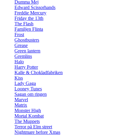
Dumma Mej
Edward Scissorhands
Freddie Mercury
Friday the 13th
The Flash
Familjen Flinta
Frost
Ghostbusters
Grease
Green lantern
Gremlins
Halo
Harry Potter
Kalle & Chokladfabriken
Kiss
Lady Gaga
Looney Tunes
Sagan om ringen
Marvel
Matrix
Monster High
Mortal Kombat
The Muppets
Terror på Elm street
Nightmare before Xmas