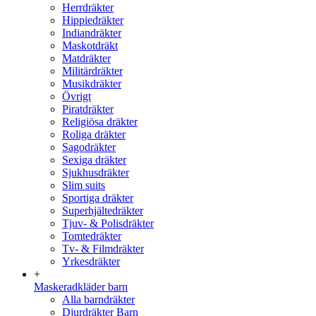
Herrdräkter
Hippiedräkter
Indiandräkter
Maskotdräkt
Matdräkter
Militärdräkter
Musikdräkter
Övrigt
Piratdräkter
Religiösa dräkter
Roliga dräkter
Sagodräkter
Sexiga dräkter
Sjukhusdräkter
Slim suits
Sportiga dräkter
Superhjältedräkter
Tjuv- & Polisdräkter
Tomtedräkter
Tv- & Filmdräkter
Yrkesdräkter
+
Maskeradkläder barn
Alla barndräkter
Djurdräkter Barn