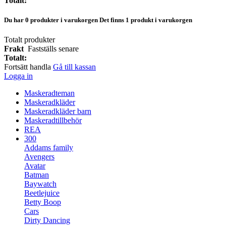
Totalt:
Du har
0
produkter i varukorgen
Det finns 1 produkt i varukorgen
Totalt produkter
Frakt
Fastställs senare
Totalt:
Fortsätt handla
Gå till kassan
Logga in
Maskeradteman
Maskeradkläder
Maskeradkläder barn
Maskeradtillbehör
REA
300
Addams family
Avengers
Avatar
Batman
Baywatch
Beetlejuice
Betty Boop
Cars
Dirty Dancing