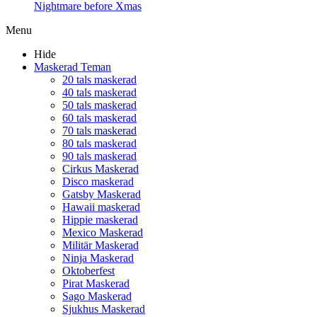
Nightmare before Xmas
Menu
Hide
Maskerad Teman
20 tals maskerad
40 tals maskerad
50 tals maskerad
60 tals maskerad
70 tals maskerad
80 tals maskerad
90 tals maskerad
Cirkus Maskerad
Disco maskerad
Gatsby Maskerad
Hawaii maskerad
Hippie maskerad
Mexico Maskerad
Militär Maskerad
Ninja Maskerad
Oktoberfest
Pirat Maskerad
Sago Maskerad
Sjukhus Maskerad