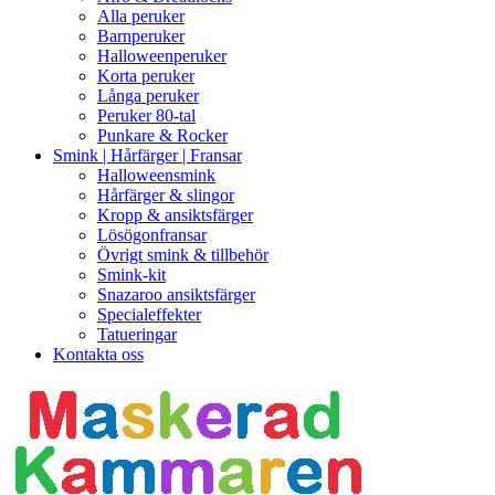
Alla peruker
Barnperuker
Halloweenperuker
Korta peruker
Långa peruker
Peruker 80-tal
Punkare & Rocker
Smink | Hårfärger | Fransar
Halloweensmink
Hårfärger & slingor
Kropp & ansiktsfärger
Lösögonfransar
Övrigt smink & tillbehör
Smink-kit
Snazaroo ansiktsfärger
Specialeffekter
Tatueringar
Kontakta oss