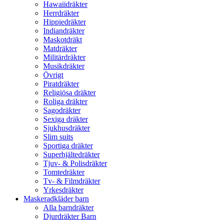
Hawaiidräkter
Herrdräkter
Hippiedräkter
Indiandräkter
Maskotdräkt
Matdräkter
Militärdräkter
Musikdräkter
Övrigt
Piratdräkter
Religiösa dräkter
Roliga dräkter
Sagodräkter
Sexiga dräkter
Sjukhusdräkter
Slim suits
Sportiga dräkter
Superhjältedräkter
Tjuv- & Polisdräkter
Tomtedräkter
Tv- & Filmdräkter
Yrkesdräkter
Maskeradkläder barn
Alla barndräkter
Djurdräkter Barn