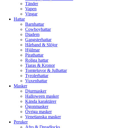
Tänder
Vapen
Vingar
Hattar
Barnhattar
Cowboyhattar
Diadem
Gangsterhattar
Hårband & Slöjor
Hjälmar
Pirathattar
Roliga hattar
Tiaras & Kronor
Tomteluvor & Julhattar
Tyrolerhattar
Vuxenhattar
Masker
Djurmasker
Halloween masker
Kända karaktärer
Ögonmasker
Övriga masker
Venetianska masker
Peruker
Afro & Dreadlocks