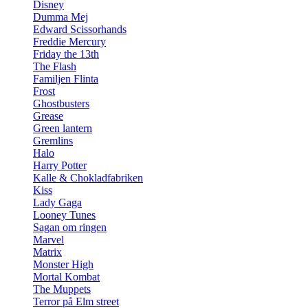
Disney
Dumma Mej
Edward Scissorhands
Freddie Mercury
Friday the 13th
The Flash
Familjen Flinta
Frost
Ghostbusters
Grease
Green lantern
Gremlins
Halo
Harry Potter
Kalle & Chokladfabriken
Kiss
Lady Gaga
Looney Tunes
Sagan om ringen
Marvel
Matrix
Monster High
Mortal Kombat
The Muppets
Terror på Elm street