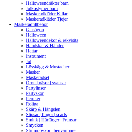
Halloweendräkter barn
Julkostymer barn
Maskeradkläder Killar
Maskeradkläder Tjejer
Maskeradtillbehör
Glasögon
Halloween
Halloweendekor & rekvisita
Handskar & Händer
Hattar
Instrument
Jul
Lösskägg & Mustacher
Masker
Maskeradset
Öron | näsor | svansar
Partylinser
Partyskor
Peruker
Roliga
Skärp & Hängslen
Slipsar | flugor | scarfs
Smink | Hårfärger | Fransar
Smycken
Strumpbyxor | benvärmare