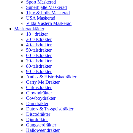
Sport Maskerad
Superhjälte Maskerad
Tjuv & Polis Maskerad
USA Maskerad
Vilda Västern Maskerad
Maskeradkläder
18+ dräkter
20-talsdräkter
40-talsdräkter
50-talsdräkter
60-talsdräkter
70-talsdräkter
80-talsdräkter
90-talsdräkter
Antik- & Historiskadräkter
Carry Me Dräkter
Cirkusdräkter
Clowndräkter
Cowboydräkter
Damdräkter
Dator- & Tv-spelsdräkter
Discodräkter
Djurdräkter
Gangsterdräkter
Halloweendräkter