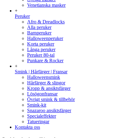
Venetianska masker
+
Peruker
Afro & Dreadlocks
Alla peruker
Barnperuker
Halloweenperuker
Korta peruker
Långa peruker
Peruker 80-tal
Punkare & Rocker
+
Smink | Hårfärger | Fransar
Halloweensmink
Hårfärger & slingor
Kropp & ansiktsfärger
Lösögonfransar
Övrigt smink & tillbehör
Smink-kit
Snazaroo ansiktsfärger
Specialeffekter
Tatueringar
Kontakta oss