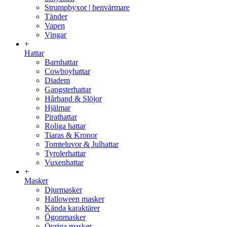
Strumpbyxor | benvärmare
Tänder
Vapen
Vingar
+
Hattar
Barnhattar
Cowboyhattar
Diadem
Gangsterhattar
Hårband & Slöjor
Hjälmar
Pirathattar
Roliga hattar
Tiaras & Kronor
Tomteluvor & Julhattar
Tyrolerhattar
Vuxenhattar
+
Masker
Djurmasker
Halloween masker
Kända karaktärer
Ögonmasker
Övriga masker