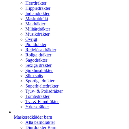
Herrdräkter
Hippiedräkter
Indiandräkter
Maskotdräkt
Matdräkter
Militärdräkter
Musikdräkter
Övrigt
Piratdräkter
Religiösa dräkter
Roliga dräkter
Sagodräkter
Sexiga dräkter
Sjukhusdräkter
Slim suits
Sportiga dräkter
Superhjältedräkter
Tjuv- & Polisdräkter
Tomtedräkter
Tv- & Filmdräkter
Yrkesdräkter
+
Maskeradkläder barn
Alla barndräkter
Djurdräkter Barn