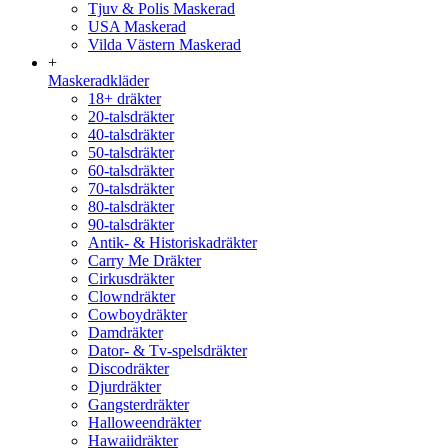
Tjuv & Polis Maskerad
USA Maskerad
Vilda Västern Maskerad
+
Maskeradkläder
18+ dräkter
20-talsdräkter
40-talsdräkter
50-talsdräkter
60-talsdräkter
70-talsdräkter
80-talsdräkter
90-talsdräkter
Antik- & Historiskadräkter
Carry Me Dräkter
Cirkusdräkter
Clowndräkter
Cowboydräkter
Damdräkter
Dator- & Tv-spelsdräkter
Discodräkter
Djurdräkter
Gangsterdräkter
Halloweendräkter
Hawaiidräkter