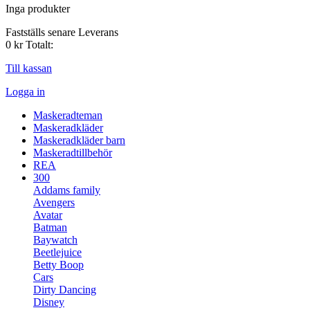
Inga produkter
Fastställs senare
Leverans
0 kr
Totalt:
Till kassan
Logga in
Maskeradteman
Maskeradkläder
Maskeradkläder barn
Maskeradtillbehör
REA
300
Addams family
Avengers
Avatar
Batman
Baywatch
Beetlejuice
Betty Boop
Cars
Dirty Dancing
Disney