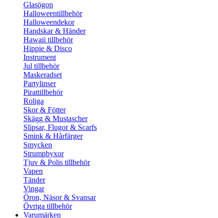
Glasögon
Halloweentillbehör
Halloweendekor
Handskar & Händer
Hawaii tillbehör
Hippie & Disco
Instrument
Jul tillbehör
Maskeradset
Partylinser
Pirattillbehör
Roliga
Skor & Fötter
Skägg & Mustascher
Slipsar, Flugor & Scarfs
Smink & Hårfärger
Smycken
Strumpbyxor
Tjuv & Polis tillbehör
Vapen
Tänder
Vingar
Öron, Näsor & Svansar
Övriga tillbehör
Varumärken