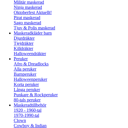
Militär maskerad
Ninja maskerad
Oktoberfest
Aktuellt!
Pirat maskerad
Sago maskerad
Tjuv & Polis maskerad
Maskeradkläder barn
Djurdräkter
Tjejdräkter
Killdräkter
Halloweendräkter
Peruker
Afro & Dreadlocks
Alla peruker
Barnperuker
Halloweenperuker
Korta peruker
Långa peruker
Punkare & Rockperuker
80-tals peruker
Maskeradtillbehör
1920 - 1960-tal
1970-1990-tal
Clown
Cowboy & Indian