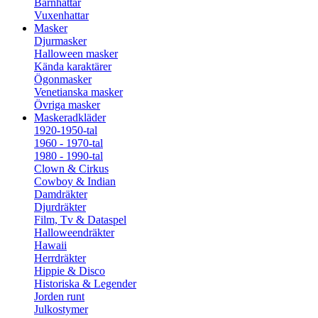
Barnhattar
Vuxenhattar
Masker
Djurmasker
Halloween masker
Kända karaktärer
Ögonmasker
Venetianska masker
Övriga masker
Maskeradkläder
1920-1950-tal
1960 - 1970-tal
1980 - 1990-tal
Clown & Cirkus
Cowboy & Indian
Damdräkter
Djurdräkter
Film, Tv & Dataspel
Halloweendräkter
Hawaii
Herrdräkter
Hippie & Disco
Historiska & Legender
Jorden runt
Julkostymer