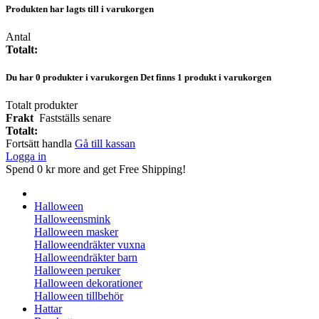
Produkten har lagts till i varukorgen
Antal
Totalt:
Du har
0
produkter i varukorgen
Det finns 1 produkt i varukorgen
Totalt produkter
Frakt
Fastställs senare
Totalt:
Fortsätt handla
Gå till kassan
Logga in
Spend
0 kr
more and get Free Shipping!
Halloween
Halloweensmink
Halloween masker
Halloweendräkter vuxna
Halloweendräkter barn
Halloween peruker
Halloween dekorationer
Halloween tillbehör
Hattar