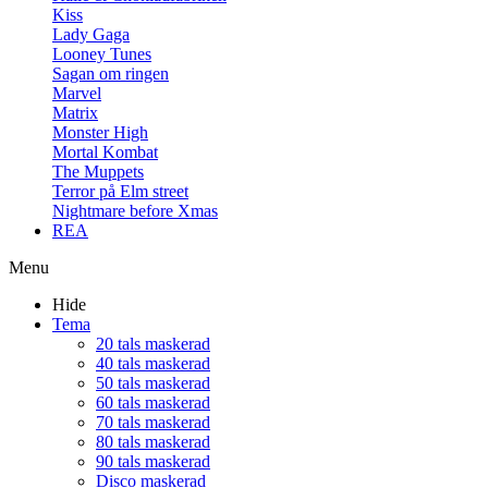
Kiss
Lady Gaga
Looney Tunes
Sagan om ringen
Marvel
Matrix
Monster High
Mortal Kombat
The Muppets
Terror på Elm street
Nightmare before Xmas
REA
Menu
Hide
Tema
20 tals maskerad
40 tals maskerad
50 tals maskerad
60 tals maskerad
70 tals maskerad
80 tals maskerad
90 tals maskerad
Disco maskerad