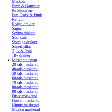
Maskotar
Pimp & Gangster
Piratkostymer
Pop, Rock & Punk
Religion
Roliga dräkter
Sagor
Sexiga dräkter
Slim suits
Sportiga dräkter
Superhjältar
Tjuv & Polis
18+ dräkter
Maskeradteman
20-tals maskerad
40-tals maskerad
50-tals maskerad
60-tals maskerad
70-tals maskerad
80-tals maskerad
90-tals maskerad
Disco maskerad
Hawaii maskerad
Hippie maskerad
Mexico maskerad