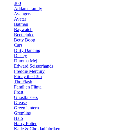
300
Addams family
Avengers
Avatar
Batman
Baywatch
Beetlejuice
Betty Boop
Cars
Dirty Dancing
Disney
Dumma Mej
Edward Scissorhands
Freddie Mercury
Friday the 13th
The Flash
Familjen Flinta
Frost
Ghostbusters
Grease
Green lantern
Gremlins
Halo
Harry Potter
Kalle & Chokladfabriken