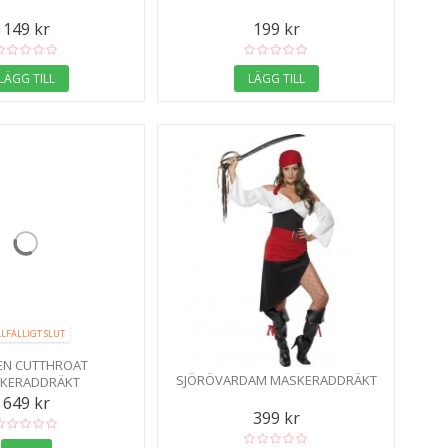
149 kr
199 kr
LÄGG TILL
LÄGG TILL
LLFÄLLIGT SLUT
EN CUTTHROAT
SJÖRÖVARDAM MASKERADDRÄKT
KERADDRÄKT
649 kr
399 kr