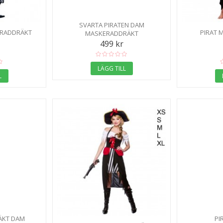
SVARTA PIRATEN DAM
ERADDRÄKT
PIRAT 
MASKERADDRÄKT
499 kr
LÄGG TILL
L
ÄKT DAM
PI