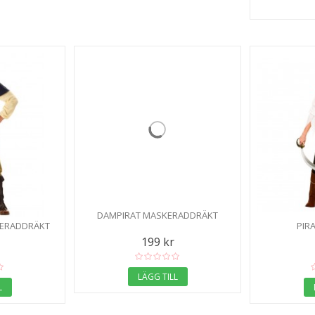
DAMPIRAT MASKERADDRÄKT
KERADDRÄKT
PIR
199 kr
LÄGG TILL
L