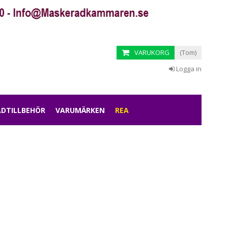
VARUKORG
(Tom)
Logga in
DTILLBEHÖR
VARUMÄRKEN
REA