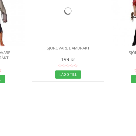
SJÖRÖVARE DAMDRÄKT
ÖVARE
SJÖ
RÄKT
199 kr
LÄGG TILL
L