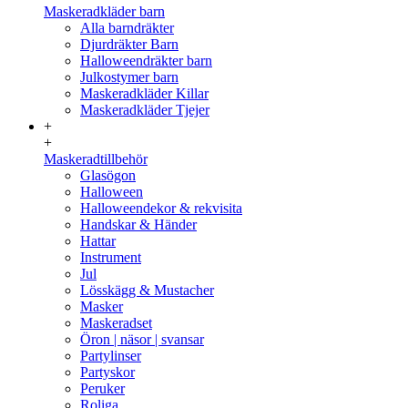
Maskeradkläder barn
Alla barndräkter
Djurdräkter Barn
Halloweendräkter barn
Julkostymer barn
Maskeradkläder Killar
Maskeradkläder Tjejer
+
+
Maskeradtillbehör
Glasögon
Halloween
Halloweendekor & rekvisita
Handskar & Händer
Hattar
Instrument
Jul
Lösskägg & Mustacher
Masker
Maskeradset
Öron | näsor | svansar
Partylinser
Partyskor
Peruker
Roliga