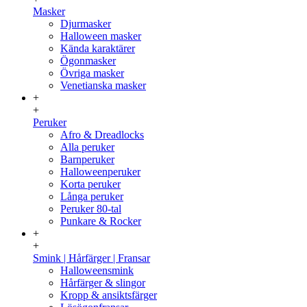
Masker
Djurmasker
Halloween masker
Kända karaktärer
Ögonmasker
Övriga masker
Venetianska masker
+
+
Peruker
Afro & Dreadlocks
Alla peruker
Barnperuker
Halloweenperuker
Korta peruker
Långa peruker
Peruker 80-tal
Punkare & Rocker
+
+
Smink | Hårfärger | Fransar
Halloweensmink
Hårfärger & slingor
Kropp & ansiktsfärger