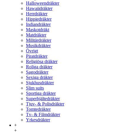
Halloweendräkter
Hawaiidräkter
Herrdräkter
Hippiedräkter
Indiandräkter
Maskotdräkt
Matdräkter
Militärdräkter
Musikdräkter
Övrigt
Piratdräkter
Religiösa dräkter
Roliga dräkter
Sagodräkter
Sexiga dräkter
Sjukhusdräkter
Slim suits
Sportiga dräkter
Superhjältedräkter
Tjuv- & Polisdräkter
Tomtedräkter
Tv- & Filmdräkter
Yrkesdräkter
+
+