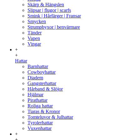
Skärp & Hängslen
Slipsar | flugor | scarfs
Smink | Hårfärger | Fransar
Smycken
Strumpbyxor | benvärmare
Tänder
Vapen
Vingar
+
+
Hattar
Barnhattar
Cowboyhattar
Diadem
Gangsterhattar
Hårband & Slöjor
Hjälmar
Pirathattar
Roliga hattar
Tiaras & Kronor
Tomteluvor & Julhattar
Tyrolerhattar
Vuxenhattar
+
+