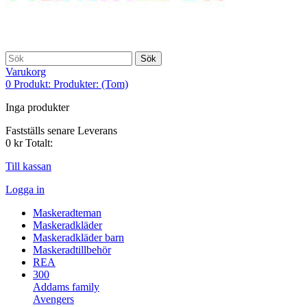
Sök
Varukorg
0
Produkt:
Produkter:
(Tom)
Inga produkter
Fastställs senare
Leverans
0 kr
Totalt:
Till kassan
Logga in
Maskeradteman
Maskeradkläder
Maskeradkläder barn
Maskeradtillbehör
REA
300
Addams family
Avengers