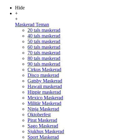
Hide
+
+
Maskerad Teman
20 tals maskerad
40 tals maskerad
50 tals maskerad
60 tals maskerad
70 tals maskerad
80 tals maskerad
90 tals maskerad
Cirkus Maskerad
Disco maskerad
Gatsby Maskerad
Hawaii maskerad
Hippie maskerad
Mexico Maskerad
Militär Maskerad
Ninja Maskerad
Oktoberfest
Pirat Maskerad
Sago Maskerad
Sjukhus Maskerad
Sport Maskerad