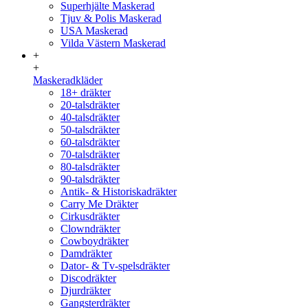
Superhjälte Maskerad
Tjuv & Polis Maskerad
USA Maskerad
Vilda Västern Maskerad
+
+
Maskeradkläder
18+ dräkter
20-talsdräkter
40-talsdräkter
50-talsdräkter
60-talsdräkter
70-talsdräkter
80-talsdräkter
90-talsdräkter
Antik- & Historiskadräkter
Carry Me Dräkter
Cirkusdräkter
Clowndräkter
Cowboydräkter
Damdräkter
Dator- & Tv-spelsdräkter
Discodräkter
Djurdräkter
Gangsterdräkter