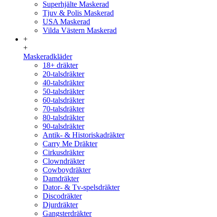
Superhjälte Maskerad
Tjuv & Polis Maskerad
USA Maskerad
Vilda Västern Maskerad
+
+
Maskeradkläder
18+ dräkter
20-talsdräkter
40-talsdräkter
50-talsdräkter
60-talsdräkter
70-talsdräkter
80-talsdräkter
90-talsdräkter
Antik- & Historiskadräkter
Carry Me Dräkter
Cirkusdräkter
Clowndräkter
Cowboydräkter
Damdräkter
Dator- & Tv-spelsdräkter
Discodräkter
Djurdräkter
Gangsterdräkter