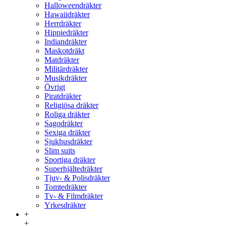
Halloweendräkter
Hawaiidräkter
Herrdräkter
Hippiedräkter
Indiandräkter
Maskotdräkt
Matdräkter
Militärdräkter
Musikdräkter
Övrigt
Piratdräkter
Religiösa dräkter
Roliga dräkter
Sagodräkter
Sexiga dräkter
Sjukhusdräkter
Slim suits
Sportiga dräkter
Superhjältedräkter
Tjuv- & Polisdräkter
Tomtedräkter
Tv- & Filmdräkter
Yrkesdräkter
+
+