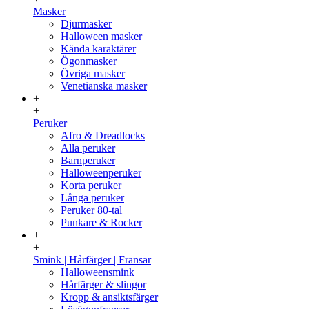
Masker
Djurmasker
Halloween masker
Kända karaktärer
Ögonmasker
Övriga masker
Venetianska masker
+
+
Peruker
Afro & Dreadlocks
Alla peruker
Barnperuker
Halloweenperuker
Korta peruker
Långa peruker
Peruker 80-tal
Punkare & Rocker
+
+
Smink | Hårfärger | Fransar
Halloweensmink
Hårfärger & slingor
Kropp & ansiktsfärger