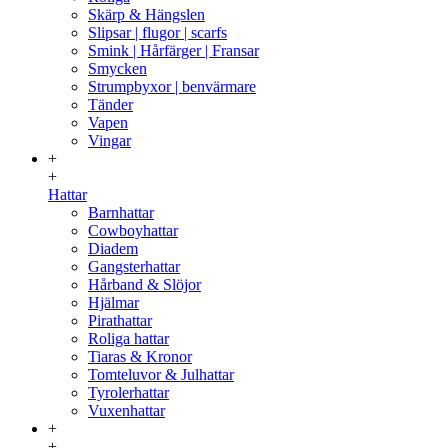
Skärp & Hängslen
Slipsar | flugor | scarfs
Smink | Hårfärger | Fransar
Smycken
Strumpbyxor | benvärmare
Tänder
Vapen
Vingar
+
+
Hattar
Barnhattar
Cowboyhattar
Diadem
Gangsterhattar
Hårband & Slöjor
Hjälmar
Pirathattar
Roliga hattar
Tiaras & Kronor
Tomteluvor & Julhattar
Tyrolerhattar
Vuxenhattar
+
+