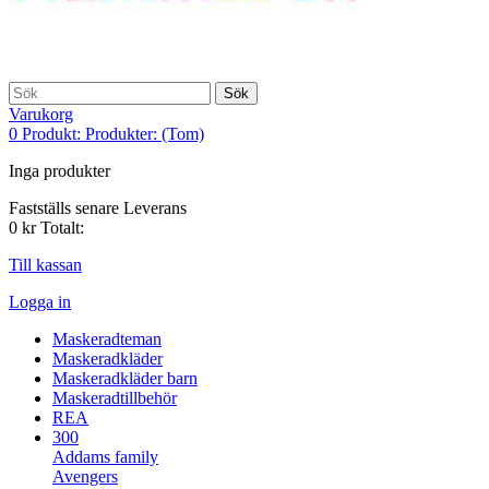
Sök
Varukorg
0
Produkt:
Produkter:
(Tom)
Inga produkter
Fastställs senare
Leverans
0 kr
Totalt:
Till kassan
Logga in
Maskeradteman
Maskeradkläder
Maskeradkläder barn
Maskeradtillbehör
REA
300
Addams family
Avengers