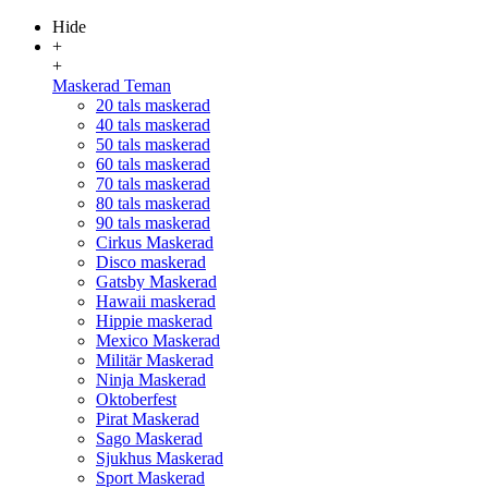
Hide
+
+
Maskerad Teman
20 tals maskerad
40 tals maskerad
50 tals maskerad
60 tals maskerad
70 tals maskerad
80 tals maskerad
90 tals maskerad
Cirkus Maskerad
Disco maskerad
Gatsby Maskerad
Hawaii maskerad
Hippie maskerad
Mexico Maskerad
Militär Maskerad
Ninja Maskerad
Oktoberfest
Pirat Maskerad
Sago Maskerad
Sjukhus Maskerad
Sport Maskerad