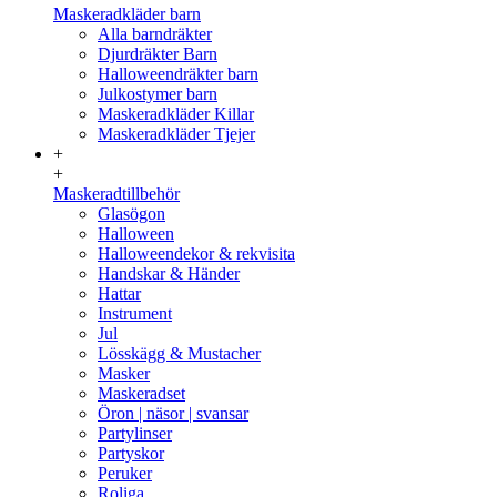
Maskeradkläder barn
Alla barndräkter
Djurdräkter Barn
Halloweendräkter barn
Julkostymer barn
Maskeradkläder Killar
Maskeradkläder Tjejer
+
+
Maskeradtillbehör
Glasögon
Halloween
Halloweendekor & rekvisita
Handskar & Händer
Hattar
Instrument
Jul
Lösskägg & Mustacher
Masker
Maskeradset
Öron | näsor | svansar
Partylinser
Partyskor
Peruker
Roliga