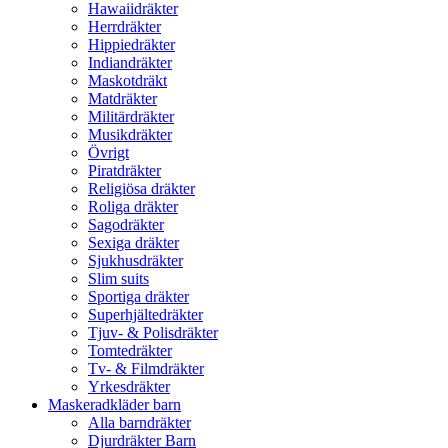
Hawaiidräkter
Herrdräkter
Hippiedräkter
Indiandräkter
Maskotdräkt
Matdräkter
Militärdräkter
Musikdräkter
Övrigt
Piratdräkter
Religiösa dräkter
Roliga dräkter
Sagodräkter
Sexiga dräkter
Sjukhusdräkter
Slim suits
Sportiga dräkter
Superhjältedräkter
Tjuv- & Polisdräkter
Tomtedräkter
Tv- & Filmdräkter
Yrkesdräkter
Maskeradkläder barn
Alla barndräkter
Djurdräkter Barn