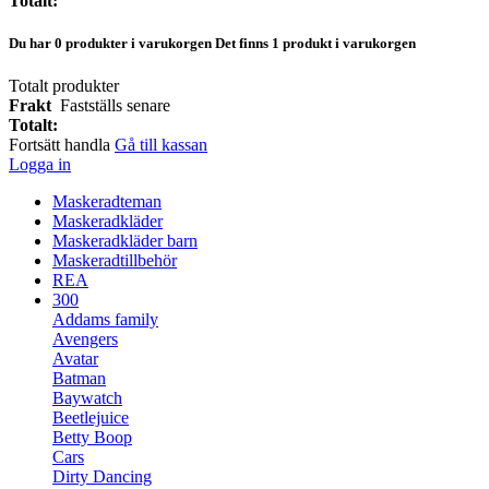
Totalt:
Du har
0
produkter i varukorgen
Det finns 1 produkt i varukorgen
Totalt produkter
Frakt
Fastställs senare
Totalt:
Fortsätt handla
Gå till kassan
Logga in
Maskeradteman
Maskeradkläder
Maskeradkläder barn
Maskeradtillbehör
REA
300
Addams family
Avengers
Avatar
Batman
Baywatch
Beetlejuice
Betty Boop
Cars
Dirty Dancing