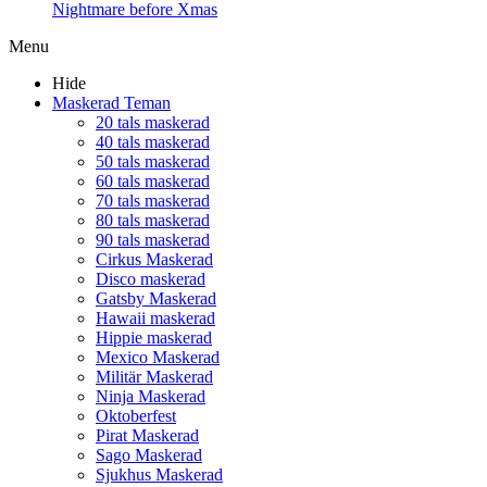
Nightmare before Xmas
Menu
Hide
Maskerad Teman
20 tals maskerad
40 tals maskerad
50 tals maskerad
60 tals maskerad
70 tals maskerad
80 tals maskerad
90 tals maskerad
Cirkus Maskerad
Disco maskerad
Gatsby Maskerad
Hawaii maskerad
Hippie maskerad
Mexico Maskerad
Militär Maskerad
Ninja Maskerad
Oktoberfest
Pirat Maskerad
Sago Maskerad
Sjukhus Maskerad