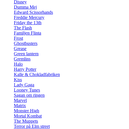
Disney
Dumma Mej
Edward Scissorhands
Freddie Mercury
Friday the 13th
The Flash
Familjen Flinta
Frost
Ghostbusters
Grease
Green lantern
Gremlins
Halo
Harry Potter
Kalle & Chokladfabriken
Kiss
Lady Gaga
Looney Tunes
Sagan om ringen
Marvel
Matrix
Monster High
Mortal Kombat
The Muppets
Terror på Elm street