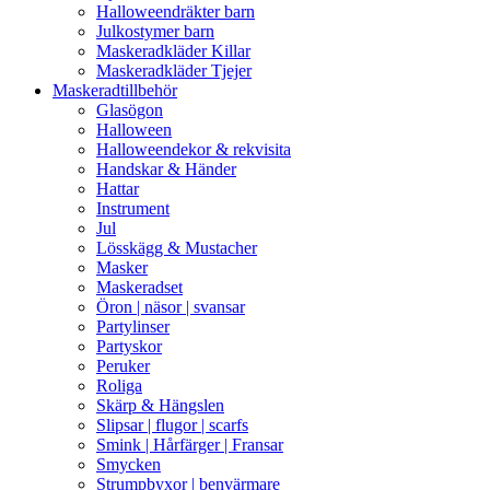
Halloweendräkter barn
Julkostymer barn
Maskeradkläder Killar
Maskeradkläder Tjejer
Maskeradtillbehör
Glasögon
Halloween
Halloweendekor & rekvisita
Handskar & Händer
Hattar
Instrument
Jul
Lösskägg & Mustacher
Masker
Maskeradset
Öron | näsor | svansar
Partylinser
Partyskor
Peruker
Roliga
Skärp & Hängslen
Slipsar | flugor | scarfs
Smink | Hårfärger | Fransar
Smycken
Strumpbyxor | benvärmare