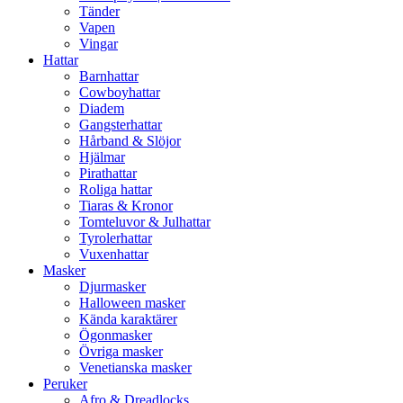
Tänder
Vapen
Vingar
Hattar
Barnhattar
Cowboyhattar
Diadem
Gangsterhattar
Hårband & Slöjor
Hjälmar
Pirathattar
Roliga hattar
Tiaras & Kronor
Tomteluvor & Julhattar
Tyrolerhattar
Vuxenhattar
Masker
Djurmasker
Halloween masker
Kända karaktärer
Ögonmasker
Övriga masker
Venetianska masker
Peruker
Afro & Dreadlocks