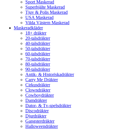
Sport Maskerad
Superhjälte Maskerad
Tjuv & Polis Maskerad
USA Maskerad
Vilda Västern Maskerad
Maskeradkläder
18+ dräkter
20-talsdräkter
40-talsdräkter
50-talsdräkter
60-talsdräkter
70-talsdräkter
80-talsdräkter
90-talsdräkter
Antik- & Historiskadräkter
Carry Me Dräkter
Cirkusdräkter
Clowndräkter
Cowboydräkter
Damdräkter
Dator- & Tv-spelsdräkter
Discodräkter
Djurdräkter
Gangsterdräkter
Halloweendräkter