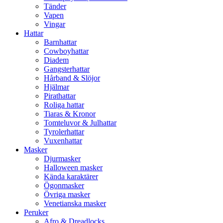
Tänder
Vapen
Vingar
Hattar
Barnhattar
Cowboyhattar
Diadem
Gangsterhattar
Hårband & Slöjor
Hjälmar
Pirathattar
Roliga hattar
Tiaras & Kronor
Tomteluvor & Julhattar
Tyrolerhattar
Vuxenhattar
Masker
Djurmasker
Halloween masker
Kända karaktärer
Ögonmasker
Övriga masker
Venetianska masker
Peruker
Afro & Dreadlocks