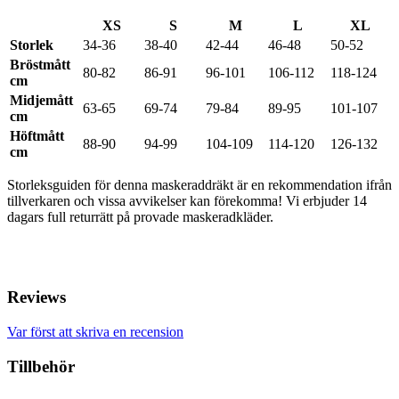
XS
S
M
L
XL
Storlek
34-36
38-40
42-44
46-48
50-52
Bröstmått
80-82
86-91
96-101
106-112
118-124
cm
Midjemått
63-65
69-74
79-84
89-95
101-107
cm
Höftmått
88-90
94-99
104-109
114-120
126-132
cm
Storleksguiden för denna maskeraddräkt är en rekommendation ifrån
tillverkaren och vissa avvikelser kan förekomma! Vi erbjuder 14
dagars full returrätt på provade maskeradkläder.
Reviews
Var först att skriva en recension
Tillbehör