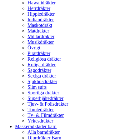
Hawaiidräkter
Herrdräkter
Hippiedräkter
Indiandräkter
Maskotdräkt
Matdräkter
Militärdräkter
Musikdräkter
Övrigt
Piratdräkter
Religiösa dräkter
Roliga dräkter
Sagodräkter
Sexiga dräkter
Sjukhusdräkter
Slim suits
Sportiga dräkter
Superhjältedräkter
Tjuv- & Polisdräkter
Tomtedräkter
Tv- & Filmdräkter
Yrkesdräkter
Maskeradkläder barn
Alla barndräkter
Djurdräkter Barn