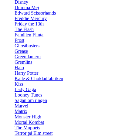
Disney
Dumma Mej
Edward Scissorhands
Freddie Mercury
Friday the 13th
The Flash
Familjen Flinta
Frost
Ghostbusters
Grease
Green lantern
Gremlins
Halo
Harry Potter
Kalle & Chokladfabriken
Kiss
Lady Gaga
Looney Tunes
Sagan om ringen
Marvel
Matrix
Monster High
Mortal Kombat
The Muppets
Terror på Elm street