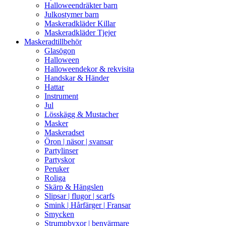
Halloweendräkter barn
Julkostymer barn
Maskeradkläder Killar
Maskeradkläder Tjejer
Maskeradtillbehör
Glasögon
Halloween
Halloweendekor & rekvisita
Handskar & Händer
Hattar
Instrument
Jul
Lösskägg & Mustacher
Masker
Maskeradset
Öron | näsor | svansar
Partylinser
Partyskor
Peruker
Roliga
Skärp & Hängslen
Slipsar | flugor | scarfs
Smink | Hårfärger | Fransar
Smycken
Strumpbyxor | benvärmare