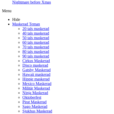
Nightmare before Xmas
Menu
Hide
Maskerad Teman
20 tals maskerad
40 tals maskerad
50 tals maskerad
60 tals maskerad
70 tals maskerad
80 tals maskerad
90 tals maskerad
Cirkus Maskerad
Disco maskerad
Gatsby Maskerad
Hawaii maskerad
Hippie maskerad
Mexico Maskerad
Militär Maskerad
Ninja Maskerad
Oktoberfest
Pirat Maskerad
Sago Maskerad
Sjukhus Maskerad