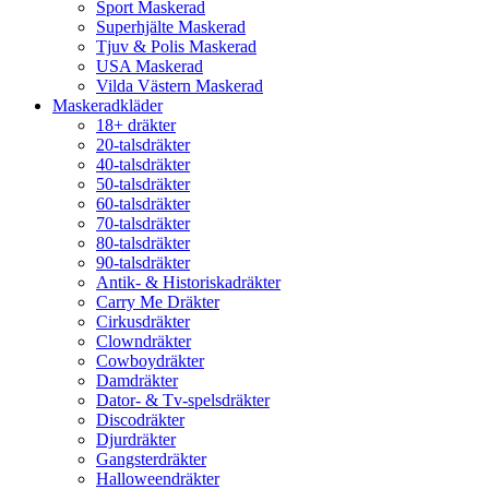
Sport Maskerad
Superhjälte Maskerad
Tjuv & Polis Maskerad
USA Maskerad
Vilda Västern Maskerad
Maskeradkläder
18+ dräkter
20-talsdräkter
40-talsdräkter
50-talsdräkter
60-talsdräkter
70-talsdräkter
80-talsdräkter
90-talsdräkter
Antik- & Historiskadräkter
Carry Me Dräkter
Cirkusdräkter
Clowndräkter
Cowboydräkter
Damdräkter
Dator- & Tv-spelsdräkter
Discodräkter
Djurdräkter
Gangsterdräkter
Halloweendräkter