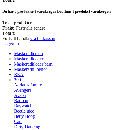
Totalt:
Du har
0
produkter i varukorgen
Det finns 1 produkt i varukorgen
Totalt produkter
Frakt
Fastställs senare
Totalt:
Fortsätt handla
Gå till kassan
Logga in
Maskeradteman
Maskeradkläder
Maskeradkläder barn
Maskeradtillbehör
REA
300
Addams family
Avengers
Avatar
Batman
Baywatch
Beetlejuice
Betty Boop
Cars
Dirty Dancing