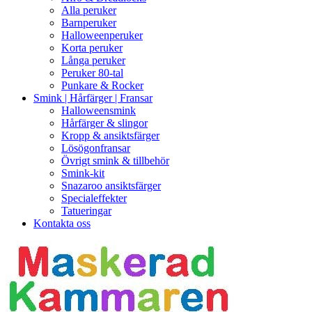
Alla peruker
Barnperuker
Halloweenperuker
Korta peruker
Långa peruker
Peruker 80-tal
Punkare & Rocker
Smink | Hårfärger | Fransar
Halloweensmink
Hårfärger & slingor
Kropp & ansiktsfärger
Lösögonfransar
Övrigt smink & tillbehör
Smink-kit
Snazaroo ansiktsfärger
Specialeffekter
Tatueringar
Kontakta oss