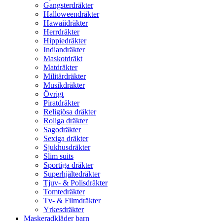
Gangsterdräkter
Halloweendräkter
Hawaiidräkter
Herrdräkter
Hippiedräkter
Indiandräkter
Maskotdräkt
Matdräkter
Militärdräkter
Musikdräkter
Övrigt
Piratdräkter
Religiösa dräkter
Roliga dräkter
Sagodräkter
Sexiga dräkter
Sjukhusdräkter
Slim suits
Sportiga dräkter
Superhjältedräkter
Tjuv- & Polisdräkter
Tomtedräkter
Tv- & Filmdräkter
Yrkesdräkter
Maskeradkläder barn