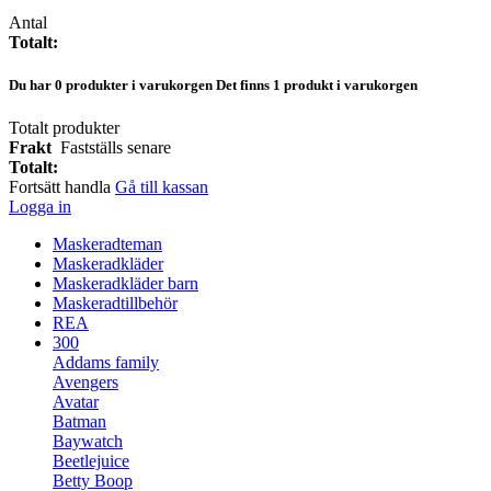
Antal
Totalt:
Du har
0
produkter i varukorgen
Det finns 1 produkt i varukorgen
Totalt produkter
Frakt
Fastställs senare
Totalt:
Fortsätt handla
Gå till kassan
Logga in
Maskeradteman
Maskeradkläder
Maskeradkläder barn
Maskeradtillbehör
REA
300
Addams family
Avengers
Avatar
Batman
Baywatch
Beetlejuice
Betty Boop