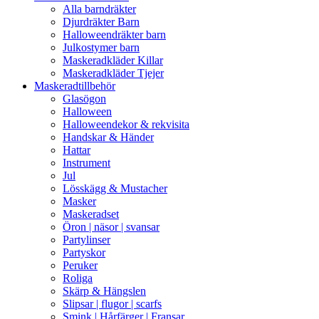
Alla barndräkter
Djurdräkter Barn
Halloweendräkter barn
Julkostymer barn
Maskeradkläder Killar
Maskeradkläder Tjejer
Maskeradtillbehör
Glasögon
Halloween
Halloweendekor & rekvisita
Handskar & Händer
Hattar
Instrument
Jul
Lösskägg & Mustacher
Masker
Maskeradset
Öron | näsor | svansar
Partylinser
Partyskor
Peruker
Roliga
Skärp & Hängslen
Slipsar | flugor | scarfs
Smink | Hårfärger | Fransar