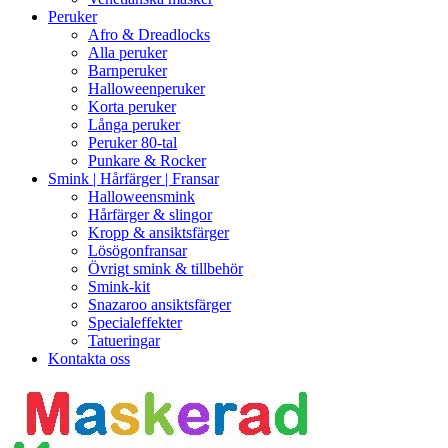
Peruker
Afro & Dreadlocks
Alla peruker
Barnperuker
Halloweenperuker
Korta peruker
Långa peruker
Peruker 80-tal
Punkare & Rocker
Smink | Hårfärger | Fransar
Halloweensmink
Hårfärger & slingor
Kropp & ansiktsfärger
Lösögonfransar
Övrigt smink & tillbehör
Smink-kit
Snazaroo ansiktsfärger
Specialeffekter
Tatueringar
Kontakta oss