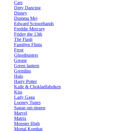
Cars
Dirty Dancing
Disney
Dumma Mej
Edward Scissorhands
Freddie Mercury
Friday the 13th
The Flash
Familjen Flinta
Frost
Ghostbusters
Grease
Green lantern
Gremlins
Halo
Harry Potter
Kalle & Chokladfabriken
Kiss
Lady Gaga
Looney Tunes
Sagan om ringen
Marvel
Matrix
Monster High
Mortal Kombat