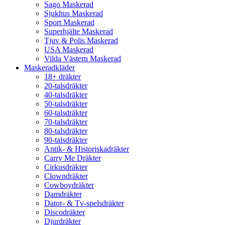
Sago Maskerad
Sjukhus Maskerad
Sport Maskerad
Superhjälte Maskerad
Tjuv & Polis Maskerad
USA Maskerad
Vilda Västern Maskerad
Maskeradkläder
18+ dräkter
20-talsdräkter
40-talsdräkter
50-talsdräkter
60-talsdräkter
70-talsdräkter
80-talsdräkter
90-talsdräkter
Antik- & Historiskadräkter
Carry Me Dräkter
Cirkusdräkter
Clowndräkter
Cowboydräkter
Damdräkter
Dator- & Tv-spelsdräkter
Discodräkter
Djurdräkter