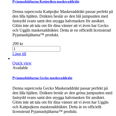
Pyjamashjältarna Kattpojken maskeraddräkt
Denna supercoola Kattpojke Maskeraddräkt passar perfekt på
den lilla hjälten. Dräkten består av den blå jumpsuiten med
fastsydd svans samt den snygga halvmasken för ansiktet.
Glöm inte att tala om för dina vänner att vi även har Gecko
och Ugglis maskeraddräkter. Detta är en officiellt licensierad
Pyjamashjältarna™ produkt.
299 kr
Lägg till
Quick view
Available
Pyjamashjältarna Gecko maskeraddräkt
Denna supercoola Gecko Maskeraddräkt passar perfekt på
den lilla hjälten. Dräkten består av den gröna jumpsuiten med
fastsydd svans samt den snygga halvmasken för ansiktet.
Glöm inte att tala om för dina vänner att vi även har Ugglis
och Kattpojkens maskeraddräkter. Detta är en officiellt
licensierad Pyjamashjältarna™ produkt.