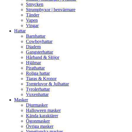
Smycken
Strumpbyxor | benvärmare
Tänder
Vapen
Vingar
Hattar
Barnhattar
Cowboyhattar
Diadem
Gangsterhattar
Hårband & Slöjor
Hjälmar
Pirathattar
Roliga hattar
Tiaras & Kronor
Tomteluvor & Julhattar
Tyrolerhattar
Vuxenhattar
Masker
Djurmasker
Halloween masker
Kända karaktärer
Ögonmasker
Övriga masker
Venetianska masker