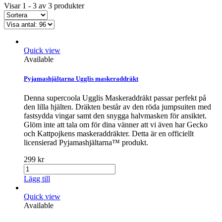
Visar 1 - 3 av 3 produkter
Quick view
Available
Pyjamashjältarna Ugglis maskeraddräkt
Denna supercoola Ugglis Maskeraddräkt passar perfekt på
den lilla hjälten. Dräkten består av den röda jumpsuiten med
fastsydda vingar samt den snygga halvmasken för ansiktet.
Glöm inte att tala om för dina vänner att vi även har Gecko
och Kattpojkens maskeraddräkter. Detta är en officiellt
licensierad Pyjamashjältarna™ produkt.
299 kr
Lägg till
Quick view
Available