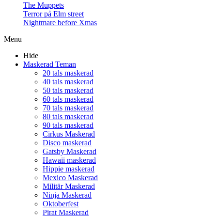
The Muppets
Terror på Elm street
Nightmare before Xmas
Menu
Hide
Maskerad Teman
20 tals maskerad
40 tals maskerad
50 tals maskerad
60 tals maskerad
70 tals maskerad
80 tals maskerad
90 tals maskerad
Cirkus Maskerad
Disco maskerad
Gatsby Maskerad
Hawaii maskerad
Hippie maskerad
Mexico Maskerad
Militär Maskerad
Ninja Maskerad
Oktoberfest
Pirat Maskerad