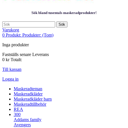
Sök bland tusentals maskeradprodukter!
Sök
Varukorg
0
Produkt:
Produkter:
(Tom)
Inga produkter
Fastställs senare
Leverans
0 kr
Totalt:
Till kassan
Logga in
Maskeradteman
Maskeradkläder
Maskeradkläder barn
Maskeradtillbehör
REA
300
Addams family
Avengers