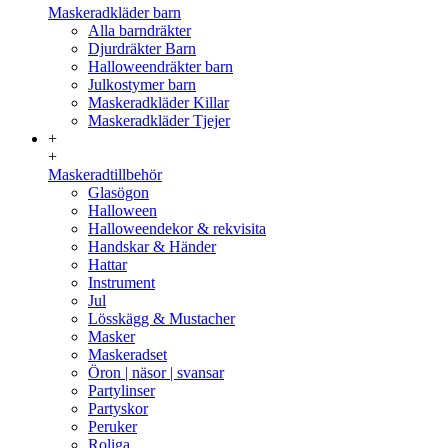
Maskeradkläder barn
Alla barndräkter
Djurdräkter Barn
Halloweendräkter barn
Julkostymer barn
Maskeradkläder Killar
Maskeradkläder Tjejer
+
+
Maskeradtillbehör
Glasögon
Halloween
Halloweendekor & rekvisita
Handskar & Händer
Hattar
Instrument
Jul
Lösskägg & Mustacher
Masker
Maskeradset
Öron | näsor | svansar
Partylinser
Partyskor
Peruker
Roliga