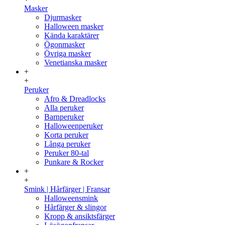
Masker
Djurmasker
Halloween masker
Kända karaktärer
Ögonmasker
Övriga masker
Venetianska masker
+
+
Peruker
Afro & Dreadlocks
Alla peruker
Barnperuker
Halloweenperuker
Korta peruker
Långa peruker
Peruker 80-tal
Punkare & Rocker
+
+
Smink | Hårfärger | Fransar
Halloweensmink
Hårfärger & slingor
Kropp & ansiktsfärger