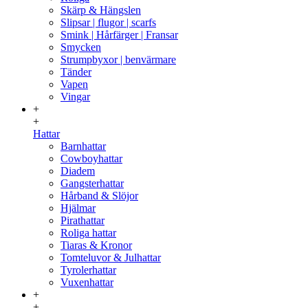
Skärp & Hängslen
Slipsar | flugor | scarfs
Smink | Hårfärger | Fransar
Smycken
Strumpbyxor | benvärmare
Tänder
Vapen
Vingar
+
+
Hattar
Barnhattar
Cowboyhattar
Diadem
Gangsterhattar
Hårband & Slöjor
Hjälmar
Pirathattar
Roliga hattar
Tiaras & Kronor
Tomteluvor & Julhattar
Tyrolerhattar
Vuxenhattar
+
+