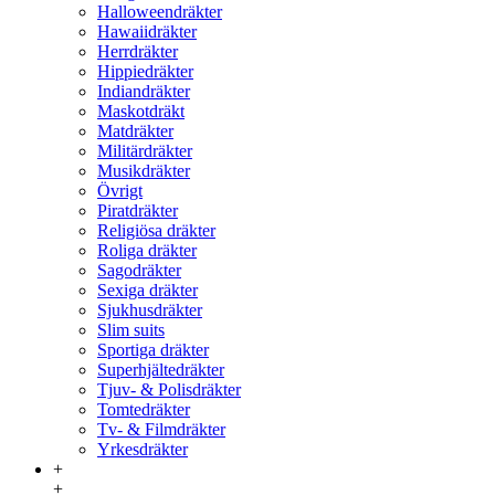
Halloweendräkter
Hawaiidräkter
Herrdräkter
Hippiedräkter
Indiandräkter
Maskotdräkt
Matdräkter
Militärdräkter
Musikdräkter
Övrigt
Piratdräkter
Religiösa dräkter
Roliga dräkter
Sagodräkter
Sexiga dräkter
Sjukhusdräkter
Slim suits
Sportiga dräkter
Superhjältedräkter
Tjuv- & Polisdräkter
Tomtedräkter
Tv- & Filmdräkter
Yrkesdräkter
+
+