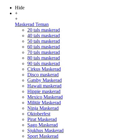
Hide
+
+
Maskerad Teman
20 tals maskerad
40 tals maskerad
50 tals maskerad
60 tals maskerad
70 tals maskerad
80 tals maskerad
90 tals maskerad
Cirkus Maskerad
Disco maskerad
Gatsby Maskerad
Hawaii maskerad
Hippie maskerad
Mexico Maskerad
Militär Maskerad
Ninja Maskerad
Oktoberfest
Pirat Maskerad
Sago Maskerad
Sjukhus Maskerad
Sport Maskerad