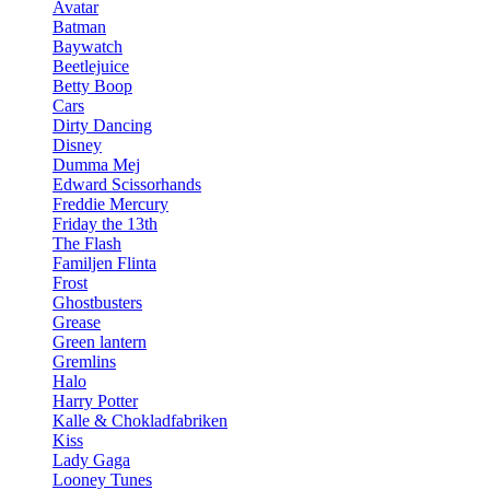
Avatar
Batman
Baywatch
Beetlejuice
Betty Boop
Cars
Dirty Dancing
Disney
Dumma Mej
Edward Scissorhands
Freddie Mercury
Friday the 13th
The Flash
Familjen Flinta
Frost
Ghostbusters
Grease
Green lantern
Gremlins
Halo
Harry Potter
Kalle & Chokladfabriken
Kiss
Lady Gaga
Looney Tunes