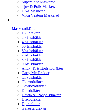
Superhjälte Maskerad
Tjuv & Polis Maskerad
USA Maskerad
Vilda Västern Maskerad
+
+
Maskeradkläder
18+ dräkter
20-talsdräkter
40-talsdräkter
50-talsdräkter
60-talsdräkter
70-talsdräkter
80-talsdräkter
90-talsdräkter
Antik- & Historiskadräkter
Carry Me Dräkter
Cirkusdräkter
Clowndräkter
Cowboydräkter
Damdräkter
Dator- & Tv-spelsdräkter
Discodräkter
Djurdräkter
Gangsterdräkter