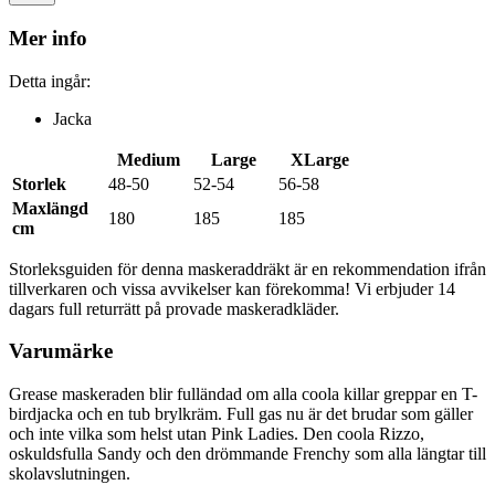
Mer info
Detta ingår:
Jacka
Medium
Large
XLarge
Storlek
48-50
52-54
56-58
Maxlängd
180
185
185
cm
Storleksguiden för denna maskeraddräkt är en rekommendation ifrån
tillverkaren och vissa avvikelser kan förekomma! Vi erbjuder 14
dagars full returrätt på provade maskeradkläder.
Varumärke
Grease maskeraden blir fulländad om alla coola killar greppar en T-
birdjacka och en tub brylkräm. Full gas nu är det brudar som gäller
och inte vilka som helst utan Pink Ladies. Den coola Rizzo,
oskuldsfulla Sandy och den drömmande Frenchy som alla längtar till
skolavslutningen.