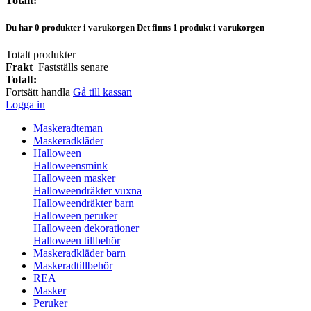
Totalt:
Du har
0
produkter i varukorgen
Det finns 1 produkt i varukorgen
Totalt produkter
Frakt
Fastställs senare
Totalt:
Fortsätt handla
Gå till kassan
Logga in
Maskeradteman
Maskeradkläder
Halloween
Halloweensmink
Halloween masker
Halloweendräkter vuxna
Halloweendräkter barn
Halloween peruker
Halloween dekorationer
Halloween tillbehör
Maskeradkläder barn
Maskeradtillbehör
REA
Masker
Peruker