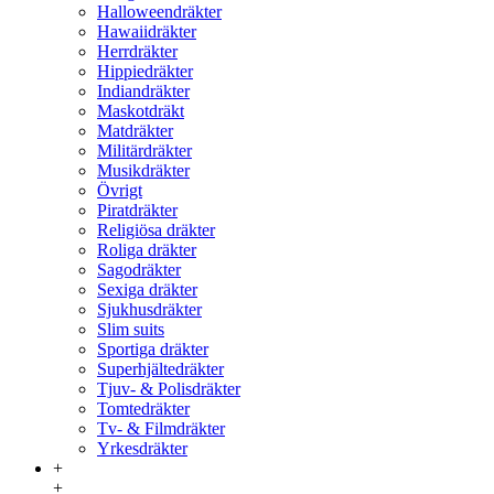
Halloweendräkter
Hawaiidräkter
Herrdräkter
Hippiedräkter
Indiandräkter
Maskotdräkt
Matdräkter
Militärdräkter
Musikdräkter
Övrigt
Piratdräkter
Religiösa dräkter
Roliga dräkter
Sagodräkter
Sexiga dräkter
Sjukhusdräkter
Slim suits
Sportiga dräkter
Superhjältedräkter
Tjuv- & Polisdräkter
Tomtedräkter
Tv- & Filmdräkter
Yrkesdräkter
+
+