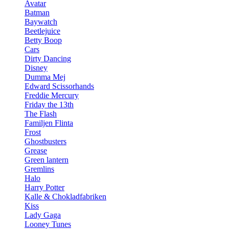
Avatar
Batman
Baywatch
Beetlejuice
Betty Boop
Cars
Dirty Dancing
Disney
Dumma Mej
Edward Scissorhands
Freddie Mercury
Friday the 13th
The Flash
Familjen Flinta
Frost
Ghostbusters
Grease
Green lantern
Gremlins
Halo
Harry Potter
Kalle & Chokladfabriken
Kiss
Lady Gaga
Looney Tunes