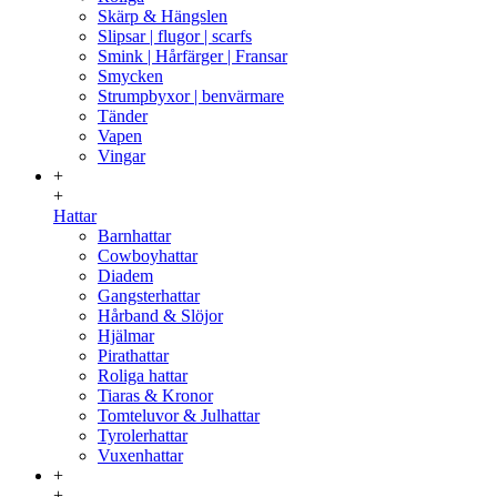
Skärp & Hängslen
Slipsar | flugor | scarfs
Smink | Hårfärger | Fransar
Smycken
Strumpbyxor | benvärmare
Tänder
Vapen
Vingar
+
+
Hattar
Barnhattar
Cowboyhattar
Diadem
Gangsterhattar
Hårband & Slöjor
Hjälmar
Pirathattar
Roliga hattar
Tiaras & Kronor
Tomteluvor & Julhattar
Tyrolerhattar
Vuxenhattar
+
+