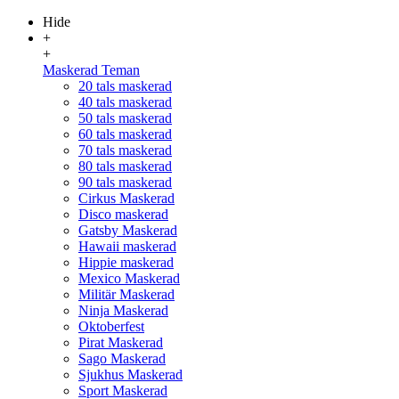
Hide
+
+
Maskerad Teman
20 tals maskerad
40 tals maskerad
50 tals maskerad
60 tals maskerad
70 tals maskerad
80 tals maskerad
90 tals maskerad
Cirkus Maskerad
Disco maskerad
Gatsby Maskerad
Hawaii maskerad
Hippie maskerad
Mexico Maskerad
Militär Maskerad
Ninja Maskerad
Oktoberfest
Pirat Maskerad
Sago Maskerad
Sjukhus Maskerad
Sport Maskerad