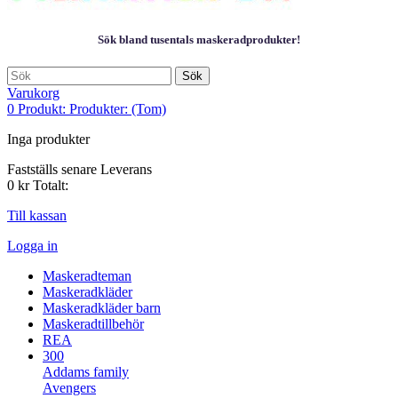
Sök bland tusentals maskeradprodukter!
Sök
Varukorg
0
Produkt:
Produkter:
(Tom)
Inga produkter
Fastställs senare
Leverans
0 kr
Totalt:
Till kassan
Logga in
Maskeradteman
Maskeradkläder
Maskeradkläder barn
Maskeradtillbehör
REA
300
Addams family
Avengers