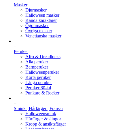
Masker
Djurmasker
Halloween masker
Kända karaktärer
Ögonmasker
Övriga masker
Venetianska masker
+
+
Peruker
Afro & Dreadlocks
Alla peruker
Barnperuker
Halloweenperuker
Korta peruker
Långa peruker
Peruker 80-tal
Punkare & Rocker
+
+
Smink | Hårfärger | Fransar
Halloweensmink
Hårfärger & slingor
Kropp & ansiktsfärger