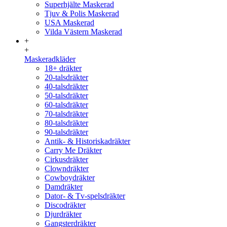
Superhjälte Maskerad
Tjuv & Polis Maskerad
USA Maskerad
Vilda Västern Maskerad
+
+
Maskeradkläder
18+ dräkter
20-talsdräkter
40-talsdräkter
50-talsdräkter
60-talsdräkter
70-talsdräkter
80-talsdräkter
90-talsdräkter
Antik- & Historiskadräkter
Carry Me Dräkter
Cirkusdräkter
Clowndräkter
Cowboydräkter
Damdräkter
Dator- & Tv-spelsdräkter
Discodräkter
Djurdräkter
Gangsterdräkter