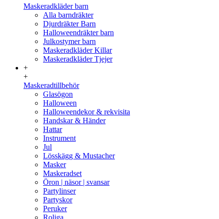
Maskeradkläder barn
Alla barndräkter
Djurdräkter Barn
Halloweendräkter barn
Julkostymer barn
Maskeradkläder Killar
Maskeradkläder Tjejer
+
+
Maskeradtillbehör
Glasögon
Halloween
Halloweendekor & rekvisita
Handskar & Händer
Hattar
Instrument
Jul
Lösskägg & Mustacher
Masker
Maskeradset
Öron | näsor | svansar
Partylinser
Partyskor
Peruker
Roliga