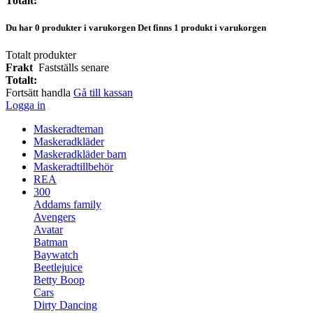
Totalt:
Du har
0
produkter i varukorgen
Det finns 1 produkt i varukorgen
Totalt produkter
Frakt
Fastställs senare
Totalt:
Fortsätt handla
Gå till kassan
Logga in
Maskeradteman
Maskeradkläder
Maskeradkläder barn
Maskeradtillbehör
REA
300
Addams family
Avengers
Avatar
Batman
Baywatch
Beetlejuice
Betty Boop
Cars
Dirty Dancing