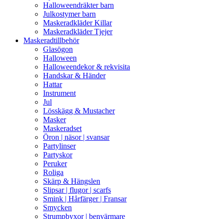
Halloweendräkter barn
Julkostymer barn
Maskeradkläder Killar
Maskeradkläder Tjejer
Maskeradtillbehör
Glasögon
Halloween
Halloweendekor & rekvisita
Handskar & Händer
Hattar
Instrument
Jul
Lösskägg & Mustacher
Masker
Maskeradset
Öron | näsor | svansar
Partylinser
Partyskor
Peruker
Roliga
Skärp & Hängslen
Slipsar | flugor | scarfs
Smink | Hårfärger | Fransar
Smycken
Strumpbyxor | benvärmare