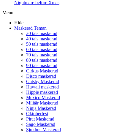
Nightmare before Xmas
Menu
Hide
Maskerad Teman
20 tals maskerad
40 tals maskerad
50 tals maskerad
60 tals maskerad
70 tals maskerad
80 tals maskerad
90 tals maskerad
Cirkus Maskerad
Disco maskerad
Gatsby Maskerad
Hawaii maskerad
Hippie maskerad
Mexico Maskerad
Militär Maskerad
Ninja Maskerad
Oktoberfest
Pirat Maskerad
Sago Maskerad
Sjukhus Maskerad