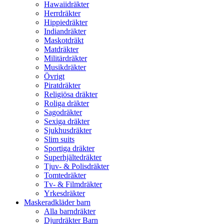
Hawaiidräkter
Herrdräkter
Hippiedräkter
Indiandräkter
Maskotdräkt
Matdräkter
Militärdräkter
Musikdräkter
Övrigt
Piratdräkter
Religiösa dräkter
Roliga dräkter
Sagodräkter
Sexiga dräkter
Sjukhusdräkter
Slim suits
Sportiga dräkter
Superhjältedräkter
Tjuv- & Polisdräkter
Tomtedräkter
Tv- & Filmdräkter
Yrkesdräkter
Maskeradkläder barn
Alla barndräkter
Djurdräkter Barn