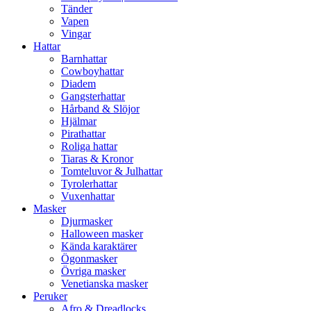
Tänder
Vapen
Vingar
Hattar
Barnhattar
Cowboyhattar
Diadem
Gangsterhattar
Hårband & Slöjor
Hjälmar
Pirathattar
Roliga hattar
Tiaras & Kronor
Tomteluvor & Julhattar
Tyrolerhattar
Vuxenhattar
Masker
Djurmasker
Halloween masker
Kända karaktärer
Ögonmasker
Övriga masker
Venetianska masker
Peruker
Afro & Dreadlocks