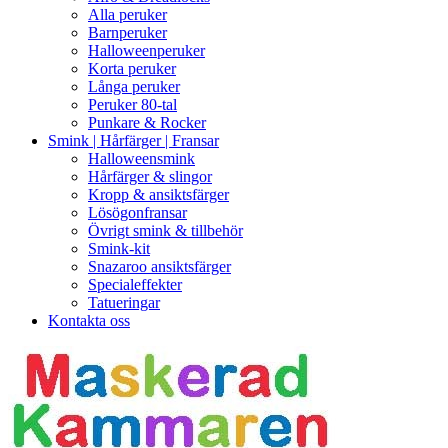
Alla peruker
Barnperuker
Halloweenperuker
Korta peruker
Långa peruker
Peruker 80-tal
Punkare & Rocker
Smink | Hårfärger | Fransar
Halloweensmink
Hårfärger & slingor
Kropp & ansiktsfärger
Lösögonfransar
Övrigt smink & tillbehör
Smink-kit
Snazaroo ansiktsfärger
Specialeffekter
Tatueringar
Kontakta oss