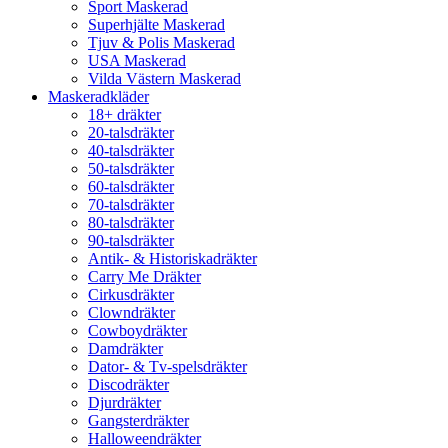
Sport Maskerad
Superhjälte Maskerad
Tjuv & Polis Maskerad
USA Maskerad
Vilda Västern Maskerad
Maskeradkläder
18+ dräkter
20-talsdräkter
40-talsdräkter
50-talsdräkter
60-talsdräkter
70-talsdräkter
80-talsdräkter
90-talsdräkter
Antik- & Historiskadräkter
Carry Me Dräkter
Cirkusdräkter
Clowndräkter
Cowboydräkter
Damdräkter
Dator- & Tv-spelsdräkter
Discodräkter
Djurdräkter
Gangsterdräkter
Halloweendräkter