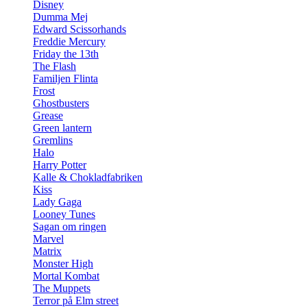
Disney
Dumma Mej
Edward Scissorhands
Freddie Mercury
Friday the 13th
The Flash
Familjen Flinta
Frost
Ghostbusters
Grease
Green lantern
Gremlins
Halo
Harry Potter
Kalle & Chokladfabriken
Kiss
Lady Gaga
Looney Tunes
Sagan om ringen
Marvel
Matrix
Monster High
Mortal Kombat
The Muppets
Terror på Elm street