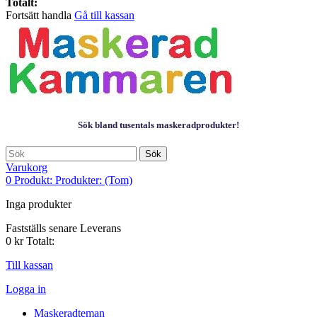
Totalt:
Fortsätt handla
Gå till kassan
Sök bland tusentals maskeradprodukter!
Sök
Varukorg
0
Produkt:
Produkter:
(Tom)
Inga produkter
Fastställs senare
Leverans
0 kr
Totalt:
Till kassan
Logga in
Maskeradteman