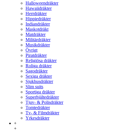
Halloweendräkter
Hawaiidräkter
Herrdräkter
Hippiedräkter
Indiandräkter
Maskotdräkt
Matdräkter
Militärdräkter
Musikdräkter
Övrigt
Piratdräkter
Religiösa dräkter
Roliga dräkter
Sagodräkter
Sexiga dräkter
Sjukhusdräkter
Slim suits
Sportiga dräkter
Superhjältedräkter
Tjuv- & Polisdräkter
Tomtedräkter
Tv- & Filmdräkter
Yrkesdräkter
+
+