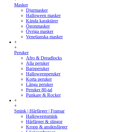
Masker
Djurmasker
Halloween masker
Kända karaktärer
Ögonmasker
Övriga masker
Venetianska masker
+
+
Peruker
Afro & Dreadlocks
Alla peruker
Barnperuker
Halloweenperuker
Korta peruker
Långa peruker
Peruker 80-tal
Punkare & Rocker
+
+
Smink | Hårfärger | Fransar
Halloweensmink
Hårfärger & slingor
Kropp & ansiktsfärger