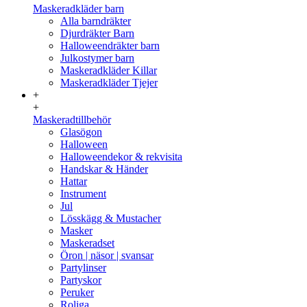
Maskeradkläder barn
Alla barndräkter
Djurdräkter Barn
Halloweendräkter barn
Julkostymer barn
Maskeradkläder Killar
Maskeradkläder Tjejer
+
+
Maskeradtillbehör
Glasögon
Halloween
Halloweendekor & rekvisita
Handskar & Händer
Hattar
Instrument
Jul
Lösskägg & Mustacher
Masker
Maskeradset
Öron | näsor | svansar
Partylinser
Partyskor
Peruker
Roliga