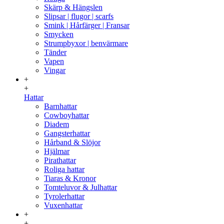
Skärp & Hängslen
Slipsar | flugor | scarfs
Smink | Hårfärger | Fransar
Smycken
Strumpbyxor | benvärmare
Tänder
Vapen
Vingar
+
+
Hattar
Barnhattar
Cowboyhattar
Diadem
Gangsterhattar
Hårband & Slöjor
Hjälmar
Pirathattar
Roliga hattar
Tiaras & Kronor
Tomteluvor & Julhattar
Tyrolerhattar
Vuxenhattar
+
+