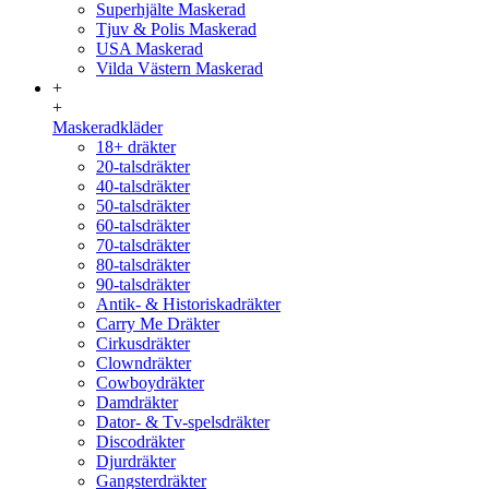
Superhjälte Maskerad
Tjuv & Polis Maskerad
USA Maskerad
Vilda Västern Maskerad
+
+
Maskeradkläder
18+ dräkter
20-talsdräkter
40-talsdräkter
50-talsdräkter
60-talsdräkter
70-talsdräkter
80-talsdräkter
90-talsdräkter
Antik- & Historiskadräkter
Carry Me Dräkter
Cirkusdräkter
Clowndräkter
Cowboydräkter
Damdräkter
Dator- & Tv-spelsdräkter
Discodräkter
Djurdräkter
Gangsterdräkter