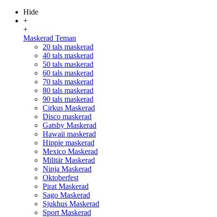
Hide
+
+
Maskerad Teman
20 tals maskerad
40 tals maskerad
50 tals maskerad
60 tals maskerad
70 tals maskerad
80 tals maskerad
90 tals maskerad
Cirkus Maskerad
Disco maskerad
Gatsby Maskerad
Hawaii maskerad
Hippie maskerad
Mexico Maskerad
Militär Maskerad
Ninja Maskerad
Oktoberfest
Pirat Maskerad
Sago Maskerad
Sjukhus Maskerad
Sport Maskerad