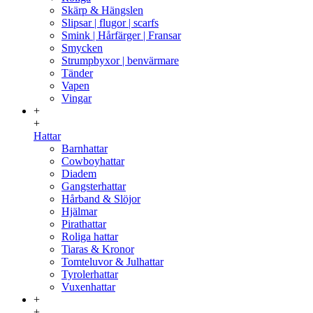
Skärp & Hängslen
Slipsar | flugor | scarfs
Smink | Hårfärger | Fransar
Smycken
Strumpbyxor | benvärmare
Tänder
Vapen
Vingar
+
+
Hattar
Barnhattar
Cowboyhattar
Diadem
Gangsterhattar
Hårband & Slöjor
Hjälmar
Pirathattar
Roliga hattar
Tiaras & Kronor
Tomteluvor & Julhattar
Tyrolerhattar
Vuxenhattar
+
+