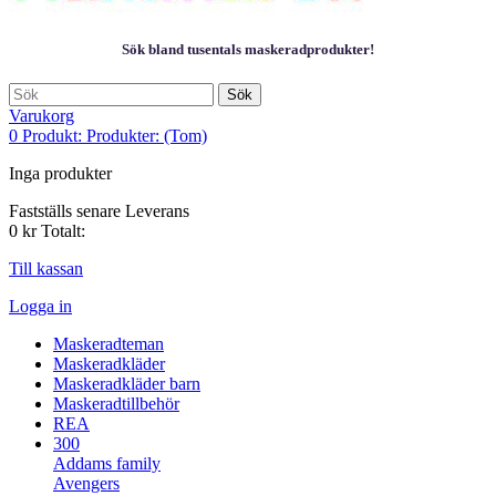
Sök bland tusentals maskeradprodukter!
Sök
Varukorg
0
Produkt:
Produkter:
(Tom)
Inga produkter
Fastställs senare
Leverans
0 kr
Totalt:
Till kassan
Logga in
Maskeradteman
Maskeradkläder
Maskeradkläder barn
Maskeradtillbehör
REA
300
Addams family
Avengers