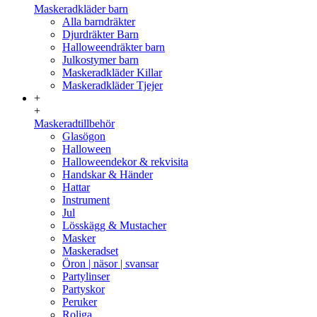
Maskeradkläder barn
Alla barndräkter
Djurdräkter Barn
Halloweendräkter barn
Julkostymer barn
Maskeradkläder Killar
Maskeradkläder Tjejer
+
+
Maskeradtillbehör
Glasögon
Halloween
Halloweendekor & rekvisita
Handskar & Händer
Hattar
Instrument
Jul
Lösskägg & Mustacher
Masker
Maskeradset
Öron | näsor | svansar
Partylinser
Partyskor
Peruker
Roliga