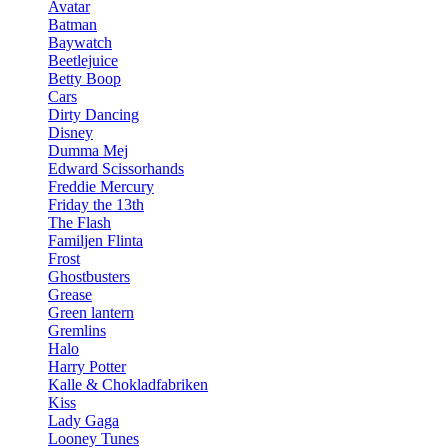
Avatar
Batman
Baywatch
Beetlejuice
Betty Boop
Cars
Dirty Dancing
Disney
Dumma Mej
Edward Scissorhands
Freddie Mercury
Friday the 13th
The Flash
Familjen Flinta
Frost
Ghostbusters
Grease
Green lantern
Gremlins
Halo
Harry Potter
Kalle & Chokladfabriken
Kiss
Lady Gaga
Looney Tunes