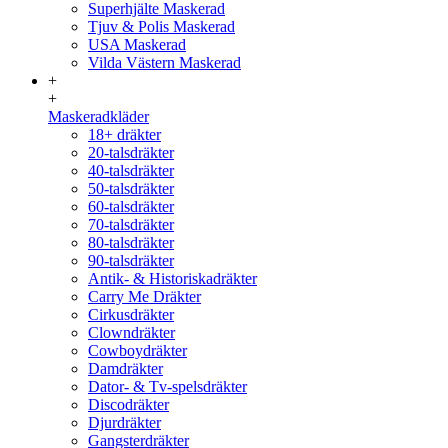
Superhjälte Maskerad
Tjuv & Polis Maskerad
USA Maskerad
Vilda Västern Maskerad
+
+
Maskeradkläder
18+ dräkter
20-talsdräkter
40-talsdräkter
50-talsdräkter
60-talsdräkter
70-talsdräkter
80-talsdräkter
90-talsdräkter
Antik- & Historiskadräkter
Carry Me Dräkter
Cirkusdräkter
Clowndräkter
Cowboydräkter
Damdräkter
Dator- & Tv-spelsdräkter
Discodräkter
Djurdräkter
Gangsterdräkter