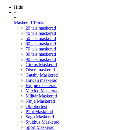
Hide
+
+
Maskerad Teman
20 tals maskerad
40 tals maskerad
50 tals maskerad
60 tals maskerad
70 tals maskerad
80 tals maskerad
90 tals maskerad
Cirkus Maskerad
Disco maskerad
Gatsby Maskerad
Hawaii maskerad
Hippie maskerad
Mexico Maskerad
Militär Maskerad
Ninja Maskerad
Oktoberfest
Pirat Maskerad
Sago Maskerad
Sjukhus Maskerad
Sport Maskerad