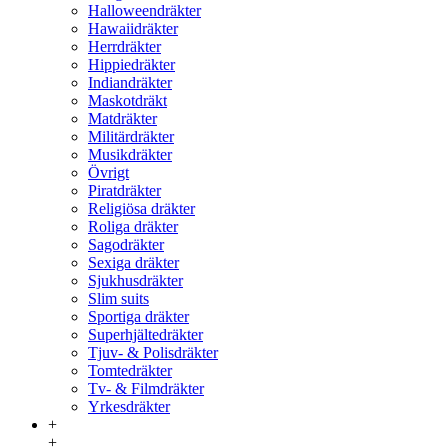
Halloweendräkter
Hawaiidräkter
Herrdräkter
Hippiedräkter
Indiandräkter
Maskotdräkt
Matdräkter
Militärdräkter
Musikdräkter
Övrigt
Piratdräkter
Religiösa dräkter
Roliga dräkter
Sagodräkter
Sexiga dräkter
Sjukhusdräkter
Slim suits
Sportiga dräkter
Superhjältedräkter
Tjuv- & Polisdräkter
Tomtedräkter
Tv- & Filmdräkter
Yrkesdräkter
+
+