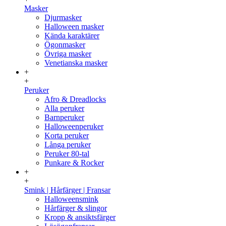
Masker
Djurmasker
Halloween masker
Kända karaktärer
Ögonmasker
Övriga masker
Venetianska masker
+
+
Peruker
Afro & Dreadlocks
Alla peruker
Barnperuker
Halloweenperuker
Korta peruker
Långa peruker
Peruker 80-tal
Punkare & Rocker
+
+
Smink | Hårfärger | Fransar
Halloweensmink
Hårfärger & slingor
Kropp & ansiktsfärger