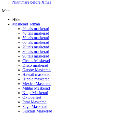
Nightmare before Xmas
Menu
Hide
Maskerad Teman
20 tals maskerad
40 tals maskerad
50 tals maskerad
60 tals maskerad
70 tals maskerad
80 tals maskerad
90 tals maskerad
Cirkus Maskerad
Disco maskerad
Gatsby Maskerad
Hawaii maskerad
Hippie maskerad
Mexico Maskerad
Militär Maskerad
Ninja Maskerad
Oktoberfest
Pirat Maskerad
Sago Maskerad
Sjukhus Maskerad