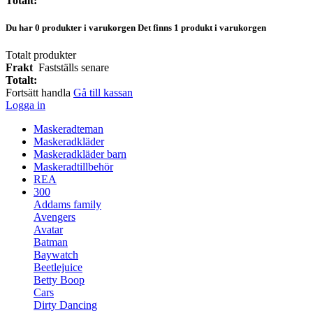
Totalt:
Du har
0
produkter i varukorgen
Det finns 1 produkt i varukorgen
Totalt produkter
Frakt
Fastställs senare
Totalt:
Fortsätt handla
Gå till kassan
Logga in
Maskeradteman
Maskeradkläder
Maskeradkläder barn
Maskeradtillbehör
REA
300
Addams family
Avengers
Avatar
Batman
Baywatch
Beetlejuice
Betty Boop
Cars
Dirty Dancing