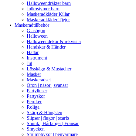
Halloweendräkter barn
Julkostymer barn
Maskeradkläder Killar
Maskeradkläder Tjejer
Maskeradtillbehör
Glasögon
Halloween
Halloweendekor & rekvisita
Handskar & Händer
Hattar
Instrument
Jul
Lösskägg & Mustacher
Masker
Maskeradset
Öron | näsor | svansar
Partylinser
Partyskor
Peruker
Roliga
Skärp & Hängslen
Slipsar | flugor | scarfs
Smink | Hårfärger | Fransar
Smycken
Strumpbyxor | benvärmare