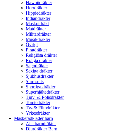
Hawaiidräkter
Herrdräkter
Hippiedräkter
Indiandräkter
Maskotdräkt
Matdräkter
Militärdräkter
Musikdräkter
Övrigt
Piratdräkter
Religiösa dräkter
Roliga dräkter
Sagodräkter
Sexiga dräkter
Sjukhusdräkter
Slim suits
Sportiga dräkter
Superhjältedräkter
Tjuv- & Polisdräkter
Tomtedräkter
Tv- & Filmdräkter
Yrkesdräkter
Maskeradkläder barn
Alla barndräkter
Djurdräkter Barn