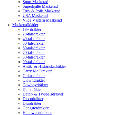
Sport Maskerad
Superhjälte Maskerad
Tjuv & Polis Maskerad
USA Maskerad
Vilda Västern Maskerad
Maskeradkläder
18+ dräkter
20-talsdräkter
40-talsdräkter
50-talsdräkter
60-talsdräkter
70-talsdräkter
80-talsdräkter
90-talsdräkter
Antik- & Historiskadräkter
Carry Me Dräkter
Cirkusdräkter
Clowndräkter
Cowboydräkter
Damdräkter
Dator- & Tv-spelsdräkter
Discodräkter
Djurdräkter
Gangsterdräkter
Halloweendräkter