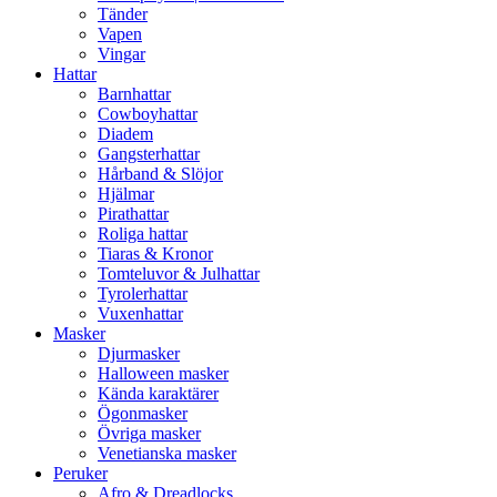
Tänder
Vapen
Vingar
Hattar
Barnhattar
Cowboyhattar
Diadem
Gangsterhattar
Hårband & Slöjor
Hjälmar
Pirathattar
Roliga hattar
Tiaras & Kronor
Tomteluvor & Julhattar
Tyrolerhattar
Vuxenhattar
Masker
Djurmasker
Halloween masker
Kända karaktärer
Ögonmasker
Övriga masker
Venetianska masker
Peruker
Afro & Dreadlocks