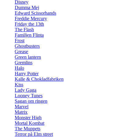
Disney
Dumma Mej
Edward Scissorhands
Freddie Mercury
Friday the 13th
The Flash
Familjen Flinta
Frost
Ghostbusters
Grease
Green lantern
Gremlins
Halo
Harry Potter
Kalle & Chokladfabriken
Kiss
Lady Gaga
Looney Tunes
Sagan om ringen
Marvel
Matrix
Monster High
Mortal Kombat
The Muppets
Terror på Elm street