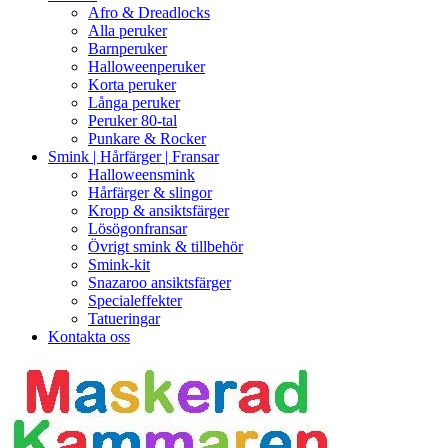
Afro & Dreadlocks
Alla peruker
Barnperuker
Halloweenperuker
Korta peruker
Långa peruker
Peruker 80-tal
Punkare & Rocker
Smink | Hårfärger | Fransar
Halloweensmink
Hårfärger & slingor
Kropp & ansiktsfärger
Lösögonfransar
Övrigt smink & tillbehör
Smink-kit
Snazaroo ansiktsfärger
Specialeffekter
Tatueringar
Kontakta oss