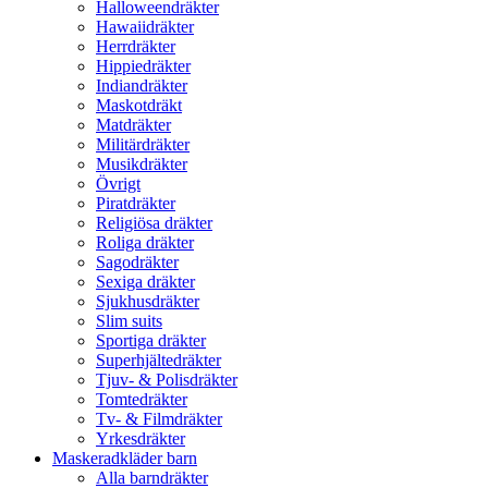
Halloweendräkter
Hawaiidräkter
Herrdräkter
Hippiedräkter
Indiandräkter
Maskotdräkt
Matdräkter
Militärdräkter
Musikdräkter
Övrigt
Piratdräkter
Religiösa dräkter
Roliga dräkter
Sagodräkter
Sexiga dräkter
Sjukhusdräkter
Slim suits
Sportiga dräkter
Superhjältedräkter
Tjuv- & Polisdräkter
Tomtedräkter
Tv- & Filmdräkter
Yrkesdräkter
Maskeradkläder barn
Alla barndräkter