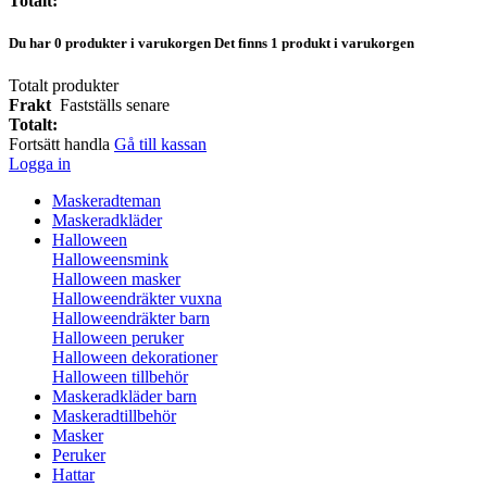
Totalt:
Du har
0
produkter i varukorgen
Det finns 1 produkt i varukorgen
Totalt produkter
Frakt
Fastställs senare
Totalt:
Fortsätt handla
Gå till kassan
Logga in
Maskeradteman
Maskeradkläder
Halloween
Halloweensmink
Halloween masker
Halloweendräkter vuxna
Halloweendräkter barn
Halloween peruker
Halloween dekorationer
Halloween tillbehör
Maskeradkläder barn
Maskeradtillbehör
Masker
Peruker
Hattar