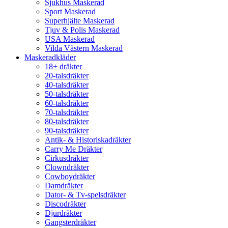
Sjukhus Maskerad
Sport Maskerad
Superhjälte Maskerad
Tjuv & Polis Maskerad
USA Maskerad
Vilda Västern Maskerad
Maskeradkläder
18+ dräkter
20-talsdräkter
40-talsdräkter
50-talsdräkter
60-talsdräkter
70-talsdräkter
80-talsdräkter
90-talsdräkter
Antik- & Historiskadräkter
Carry Me Dräkter
Cirkusdräkter
Clowndräkter
Cowboydräkter
Damdräkter
Dator- & Tv-spelsdräkter
Discodräkter
Djurdräkter
Gangsterdräkter