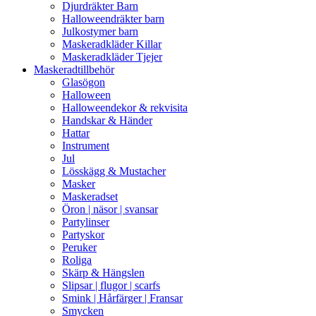
Djurdräkter Barn
Halloweendräkter barn
Julkostymer barn
Maskeradkläder Killar
Maskeradkläder Tjejer
Maskeradtillbehör
Glasögon
Halloween
Halloweendekor & rekvisita
Handskar & Händer
Hattar
Instrument
Jul
Lösskägg & Mustacher
Masker
Maskeradset
Öron | näsor | svansar
Partylinser
Partyskor
Peruker
Roliga
Skärp & Hängslen
Slipsar | flugor | scarfs
Smink | Hårfärger | Fransar
Smycken