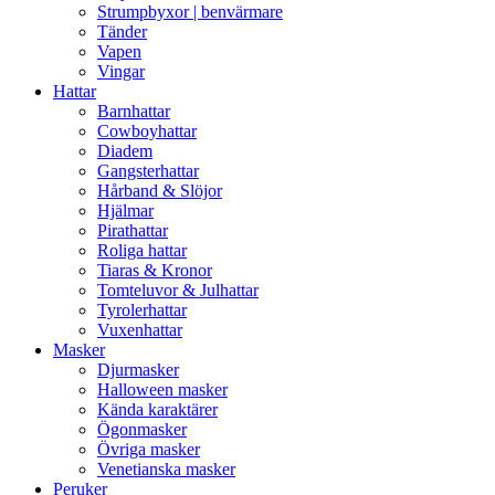
Strumpbyxor | benvärmare
Tänder
Vapen
Vingar
Hattar
Barnhattar
Cowboyhattar
Diadem
Gangsterhattar
Hårband & Slöjor
Hjälmar
Pirathattar
Roliga hattar
Tiaras & Kronor
Tomteluvor & Julhattar
Tyrolerhattar
Vuxenhattar
Masker
Djurmasker
Halloween masker
Kända karaktärer
Ögonmasker
Övriga masker
Venetianska masker
Peruker