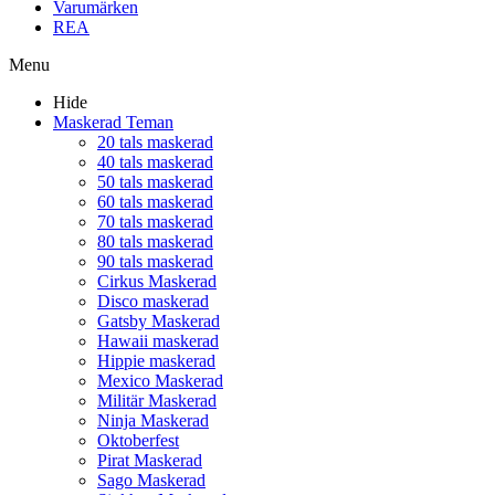
Varumärken
REA
Menu
Hide
Maskerad Teman
20 tals maskerad
40 tals maskerad
50 tals maskerad
60 tals maskerad
70 tals maskerad
80 tals maskerad
90 tals maskerad
Cirkus Maskerad
Disco maskerad
Gatsby Maskerad
Hawaii maskerad
Hippie maskerad
Mexico Maskerad
Militär Maskerad
Ninja Maskerad
Oktoberfest
Pirat Maskerad
Sago Maskerad