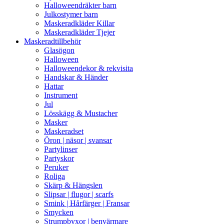
Halloweendräkter barn
Julkostymer barn
Maskeradkläder Killar
Maskeradkläder Tjejer
Maskeradtillbehör
Glasögon
Halloween
Halloweendekor & rekvisita
Handskar & Händer
Hattar
Instrument
Jul
Lösskägg & Mustacher
Masker
Maskeradset
Öron | näsor | svansar
Partylinser
Partyskor
Peruker
Roliga
Skärp & Hängslen
Slipsar | flugor | scarfs
Smink | Hårfärger | Fransar
Smycken
Strumpbyxor | benvärmare