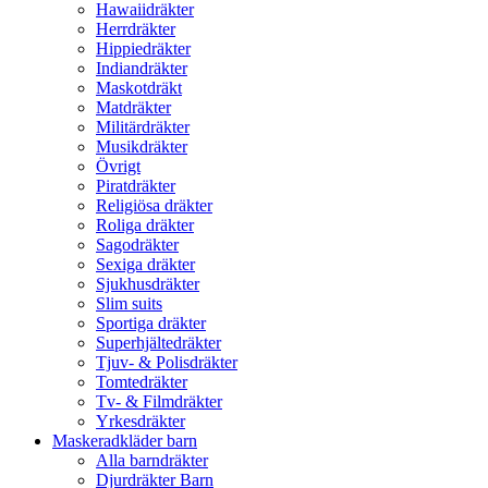
Hawaiidräkter
Herrdräkter
Hippiedräkter
Indiandräkter
Maskotdräkt
Matdräkter
Militärdräkter
Musikdräkter
Övrigt
Piratdräkter
Religiösa dräkter
Roliga dräkter
Sagodräkter
Sexiga dräkter
Sjukhusdräkter
Slim suits
Sportiga dräkter
Superhjältedräkter
Tjuv- & Polisdräkter
Tomtedräkter
Tv- & Filmdräkter
Yrkesdräkter
Maskeradkläder barn
Alla barndräkter
Djurdräkter Barn