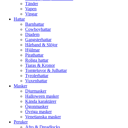
Tänder
Vapen
Vingar
Hattar
Barnhattar
Cowboyhattar
Diadem
Gangsterhattar
Hårband & Slöjor
Hjälmar
Pirathattar
Roliga hattar
Tiaras & Kronor
Tomteluvor & Julhattar
Tyrolerhattar
Vuxenhattar
Masker
Djurmasker
Halloween masker
Kända karaktärer
Ögonmasker
Övriga masker
Venetianska masker
Peruker
Afro & Dreadlocks