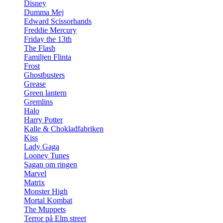
Disney
Dumma Mej
Edward Scissorhands
Freddie Mercury
Friday the 13th
The Flash
Familjen Flinta
Frost
Ghostbusters
Grease
Green lantern
Gremlins
Halo
Harry Potter
Kalle & Chokladfabriken
Kiss
Lady Gaga
Looney Tunes
Sagan om ringen
Marvel
Matrix
Monster High
Mortal Kombat
The Muppets
Terror på Elm street