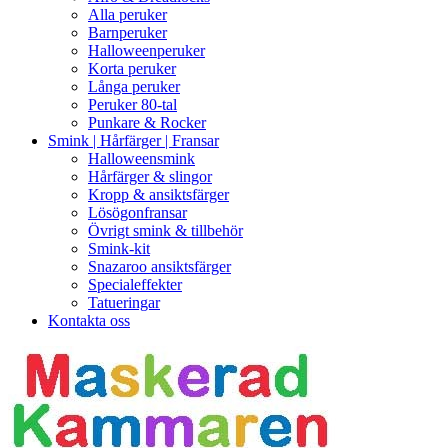
Alla peruker
Barnperuker
Halloweenperuker
Korta peruker
Långa peruker
Peruker 80-tal
Punkare & Rocker
Smink | Hårfärger | Fransar
Halloweensmink
Hårfärger & slingor
Kropp & ansiktsfärger
Lösögonfransar
Övrigt smink & tillbehör
Smink-kit
Snazaroo ansiktsfärger
Specialeffekter
Tatueringar
Kontakta oss