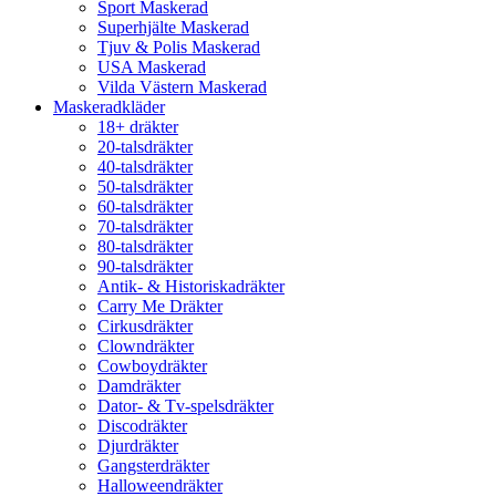
Sport Maskerad
Superhjälte Maskerad
Tjuv & Polis Maskerad
USA Maskerad
Vilda Västern Maskerad
Maskeradkläder
18+ dräkter
20-talsdräkter
40-talsdräkter
50-talsdräkter
60-talsdräkter
70-talsdräkter
80-talsdräkter
90-talsdräkter
Antik- & Historiskadräkter
Carry Me Dräkter
Cirkusdräkter
Clowndräkter
Cowboydräkter
Damdräkter
Dator- & Tv-spelsdräkter
Discodräkter
Djurdräkter
Gangsterdräkter
Halloweendräkter