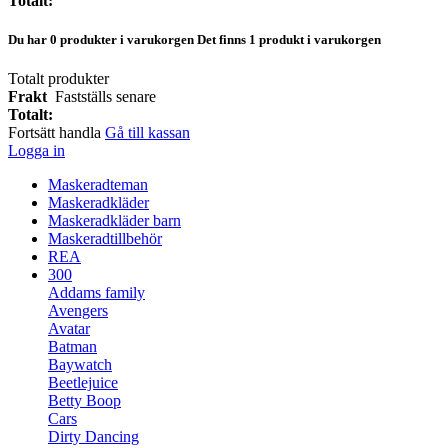
Totalt:
Du har
0
produkter i varukorgen
Det finns 1 produkt i varukorgen
Totalt produkter
Frakt
Fastställs senare
Totalt:
Fortsätt handla
Gå till kassan
Logga in
Maskeradteman
Maskeradkläder
Maskeradkläder barn
Maskeradtillbehör
REA
300
Addams family
Avengers
Avatar
Batman
Baywatch
Beetlejuice
Betty Boop
Cars
Dirty Dancing