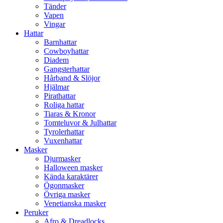
Tänder
Vapen
Vingar
Hattar
Barnhattar
Cowboyhattar
Diadem
Gangsterhattar
Hårband & Slöjor
Hjälmar
Pirathattar
Roliga hattar
Tiaras & Kronor
Tomteluvor & Julhattar
Tyrolerhattar
Vuxenhattar
Masker
Djurmasker
Halloween masker
Kända karaktärer
Ögonmasker
Övriga masker
Venetianska masker
Peruker
Afro & Dreadlocks