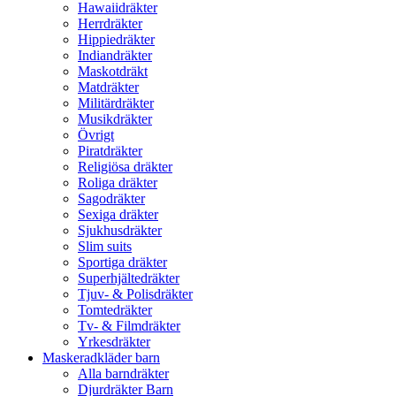
Hawaiidräkter
Herrdräkter
Hippiedräkter
Indiandräkter
Maskotdräkt
Matdräkter
Militärdräkter
Musikdräkter
Övrigt
Piratdräkter
Religiösa dräkter
Roliga dräkter
Sagodräkter
Sexiga dräkter
Sjukhusdräkter
Slim suits
Sportiga dräkter
Superhjältedräkter
Tjuv- & Polisdräkter
Tomtedräkter
Tv- & Filmdräkter
Yrkesdräkter
Maskeradkläder barn
Alla barndräkter
Djurdräkter Barn