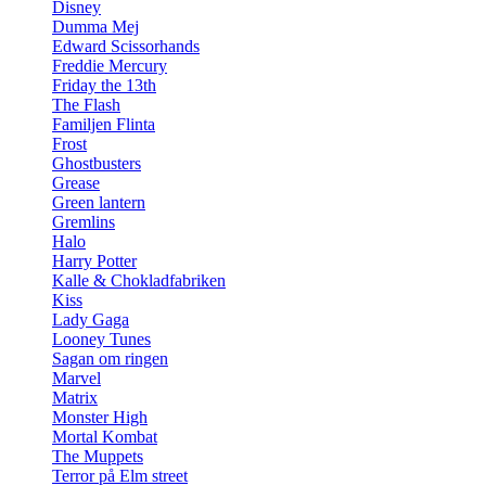
Disney
Dumma Mej
Edward Scissorhands
Freddie Mercury
Friday the 13th
The Flash
Familjen Flinta
Frost
Ghostbusters
Grease
Green lantern
Gremlins
Halo
Harry Potter
Kalle & Chokladfabriken
Kiss
Lady Gaga
Looney Tunes
Sagan om ringen
Marvel
Matrix
Monster High
Mortal Kombat
The Muppets
Terror på Elm street