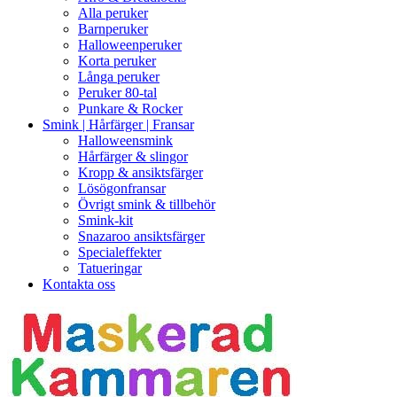
Alla peruker
Barnperuker
Halloweenperuker
Korta peruker
Långa peruker
Peruker 80-tal
Punkare & Rocker
Smink | Hårfärger | Fransar
Halloweensmink
Hårfärger & slingor
Kropp & ansiktsfärger
Lösögonfransar
Övrigt smink & tillbehör
Smink-kit
Snazaroo ansiktsfärger
Specialeffekter
Tatueringar
Kontakta oss