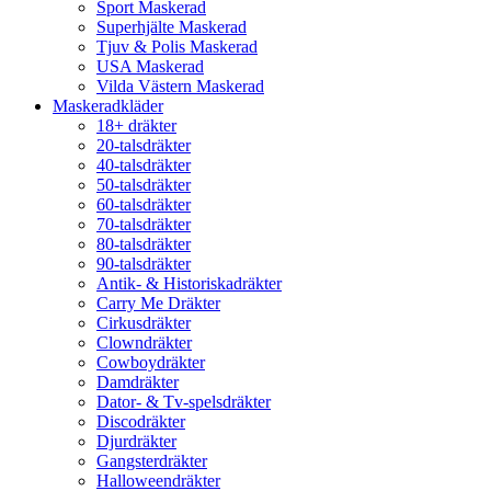
Sport Maskerad
Superhjälte Maskerad
Tjuv & Polis Maskerad
USA Maskerad
Vilda Västern Maskerad
Maskeradkläder
18+ dräkter
20-talsdräkter
40-talsdräkter
50-talsdräkter
60-talsdräkter
70-talsdräkter
80-talsdräkter
90-talsdräkter
Antik- & Historiskadräkter
Carry Me Dräkter
Cirkusdräkter
Clowndräkter
Cowboydräkter
Damdräkter
Dator- & Tv-spelsdräkter
Discodräkter
Djurdräkter
Gangsterdräkter
Halloweendräkter