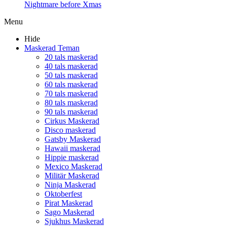
Nightmare before Xmas
Menu
Hide
Maskerad Teman
20 tals maskerad
40 tals maskerad
50 tals maskerad
60 tals maskerad
70 tals maskerad
80 tals maskerad
90 tals maskerad
Cirkus Maskerad
Disco maskerad
Gatsby Maskerad
Hawaii maskerad
Hippie maskerad
Mexico Maskerad
Militär Maskerad
Ninja Maskerad
Oktoberfest
Pirat Maskerad
Sago Maskerad
Sjukhus Maskerad