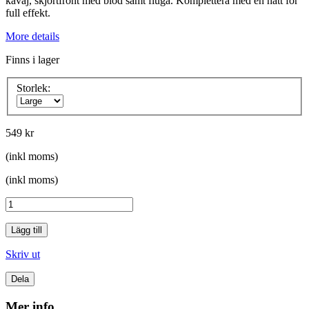
kavaj, skjortfront med blod samt fluga. Komplettera med en hatt för
full effekt.
More details
Finns i lager
Storlek:
549 kr
(inkl moms)
(inkl moms)
Lägg till
Skriv ut
Dela
Mer info