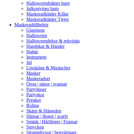
Halloweendräkter barn
Julkostymer barn
Maskeradkläder Killar
Maskeradkläder Tjejer
Maskeradtillbehör
Glasögon
Halloween
Halloweendekor & rekvisita
Handskar & Händer
Hattar
Instrument
Jul
Lösskägg & Mustacher
Masker
Maskeradset
Öron | näsor | svansar
Partylinser
Partyskor
Peruker
Roliga
Skärp & Hängslen
Slipsar | flugor | scarfs
Smink | Hårfärger | Fransar
Smycken
Strumpbyxor | benvärmare