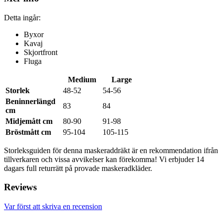
Detta ingår:
Byxor
Kavaj
Skjortfront
Fluga
Medium
Large
Storlek
48-52
54-56
Beninnerlängd
83
84
cm
Midjemått cm
80-90
91-98
Bröstmått cm
95-104
105-115
Storleksguiden för denna maskeraddräkt är en rekommendation ifrån
tillverkaren och vissa avvikelser kan förekomma! Vi erbjuder 14
dagars full returrätt på provade maskeradkläder.
Reviews
Var först att skriva en recension