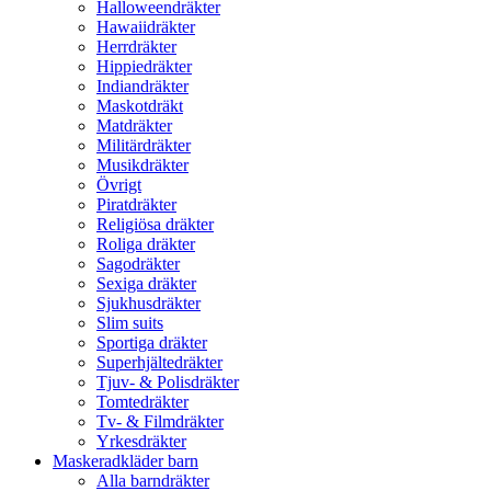
Halloweendräkter
Hawaiidräkter
Herrdräkter
Hippiedräkter
Indiandräkter
Maskotdräkt
Matdräkter
Militärdräkter
Musikdräkter
Övrigt
Piratdräkter
Religiösa dräkter
Roliga dräkter
Sagodräkter
Sexiga dräkter
Sjukhusdräkter
Slim suits
Sportiga dräkter
Superhjältedräkter
Tjuv- & Polisdräkter
Tomtedräkter
Tv- & Filmdräkter
Yrkesdräkter
Maskeradkläder barn
Alla barndräkter