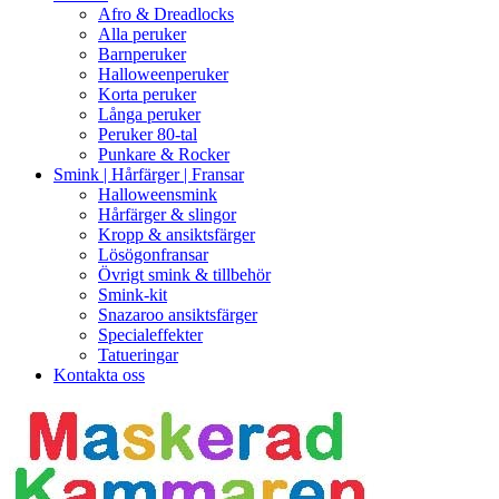
Afro & Dreadlocks
Alla peruker
Barnperuker
Halloweenperuker
Korta peruker
Långa peruker
Peruker 80-tal
Punkare & Rocker
Smink | Hårfärger | Fransar
Halloweensmink
Hårfärger & slingor
Kropp & ansiktsfärger
Lösögonfransar
Övrigt smink & tillbehör
Smink-kit
Snazaroo ansiktsfärger
Specialeffekter
Tatueringar
Kontakta oss