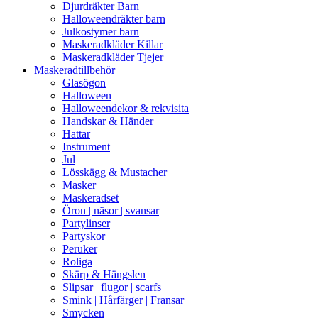
Djurdräkter Barn
Halloweendräkter barn
Julkostymer barn
Maskeradkläder Killar
Maskeradkläder Tjejer
Maskeradtillbehör
Glasögon
Halloween
Halloweendekor & rekvisita
Handskar & Händer
Hattar
Instrument
Jul
Lösskägg & Mustacher
Masker
Maskeradset
Öron | näsor | svansar
Partylinser
Partyskor
Peruker
Roliga
Skärp & Hängslen
Slipsar | flugor | scarfs
Smink | Hårfärger | Fransar
Smycken