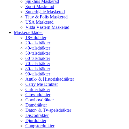
Sjukhus Maskerad
Sport Maskerad
Superhjälte Maskerad
Tjuv & Polis Maskerad
USA Maskerad
Vilda Västern Maskerad
Maskeradkläder
18+ dräkter
20-talsdräkter
40-talsdräkter
50-talsdräkter
60-talsdräkter
70-talsdräkter
80-talsdräkter
90-talsdräkter
Antik- & Historiskadräkter
Carry Me Dräkter
Cirkusdräkter
Clowndräkter
Cowboydräkter
Damdräkter
Dator- & Tv-spelsdräkter
Discodräkter
Djurdräkter
Gangsterdräkter