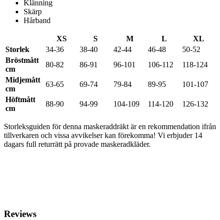
Klänning
Skärp
Hårband
XS
S
M
L
XL
Storlek
34-36
38-40
42-44
46-48
50-52
Bröstmått
80-82
86-91
96-101
106-112
118-124
cm
Midjemått
63-65
69-74
79-84
89-95
101-107
cm
Höftmått
88-90
94-99
104-109
114-120
126-132
cm
Storleksguiden för denna maskeraddräkt är en rekommendation ifrån
tillverkaren och vissa avvikelser kan förekomma! Vi erbjuder 14
dagars full returrätt på provade maskeradkläder.
Reviews