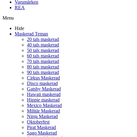
Varumärken
REA
Menu
Hide
Maskerad Teman
20 tals maskerad
40 tals maskerad
50 tals maskerad
60 tals maskerad
70 tals maskerad
80 tals maskerad
90 tals maskerad
Cirkus Maskerad
Disco maskerad
Gatsby Maskerad
Hawaii maskerad
Hippie maskerad
Mexico Maskerad
Militär Maskerad
Ninja Maskerad
Oktoberfest
Pirat Maskerad
Sago Maskerad