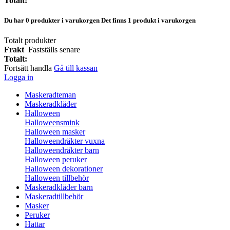
Totalt:
Du har
0
produkter i varukorgen
Det finns 1 produkt i varukorgen
Totalt produkter
Frakt
Fastställs senare
Totalt:
Fortsätt handla
Gå till kassan
Logga in
Maskeradteman
Maskeradkläder
Halloween
Halloweensmink
Halloween masker
Halloweendräkter vuxna
Halloweendräkter barn
Halloween peruker
Halloween dekorationer
Halloween tillbehör
Maskeradkläder barn
Maskeradtillbehör
Masker
Peruker
Hattar