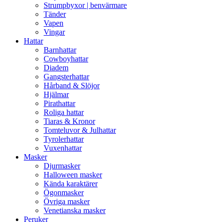
Strumpbyxor | benvärmare
Tänder
Vapen
Vingar
Hattar
Barnhattar
Cowboyhattar
Diadem
Gangsterhattar
Hårband & Slöjor
Hjälmar
Pirathattar
Roliga hattar
Tiaras & Kronor
Tomteluvor & Julhattar
Tyrolerhattar
Vuxenhattar
Masker
Djurmasker
Halloween masker
Kända karaktärer
Ögonmasker
Övriga masker
Venetianska masker
Peruker