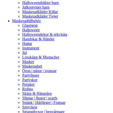
Halloweendräkter barn
Julkostymer barn
Maskeradkläder Killar
Maskeradkläder Tjejer
Maskeradtillbehör
Glasögon
Halloween
Halloweendekor & rekvisita
Handskar & Händer
Hattar
Instrument
Jul
Lösskägg & Mustacher
Masker
Maskeradset
Öron | näsor | svansar
Partylinser
Partyskor
Peruker
Roliga
Skärp & Hängslen
Slipsar | flugor | scarfs
Smink | Hårfärger | Fransar
Smycken
Strumpbyxor | benvärmare