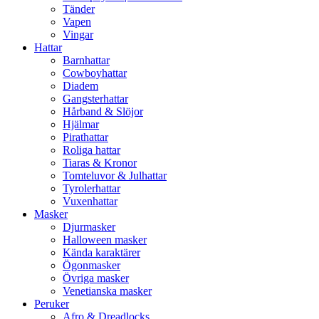
Tänder
Vapen
Vingar
Hattar
Barnhattar
Cowboyhattar
Diadem
Gangsterhattar
Hårband & Slöjor
Hjälmar
Pirathattar
Roliga hattar
Tiaras & Kronor
Tomteluvor & Julhattar
Tyrolerhattar
Vuxenhattar
Masker
Djurmasker
Halloween masker
Kända karaktärer
Ögonmasker
Övriga masker
Venetianska masker
Peruker
Afro & Dreadlocks