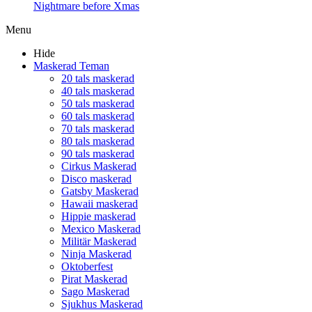
Nightmare before Xmas
Menu
Hide
Maskerad Teman
20 tals maskerad
40 tals maskerad
50 tals maskerad
60 tals maskerad
70 tals maskerad
80 tals maskerad
90 tals maskerad
Cirkus Maskerad
Disco maskerad
Gatsby Maskerad
Hawaii maskerad
Hippie maskerad
Mexico Maskerad
Militär Maskerad
Ninja Maskerad
Oktoberfest
Pirat Maskerad
Sago Maskerad
Sjukhus Maskerad