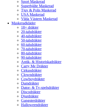
Sport Maskerad
Superhjälte Maskerad
Tjuv & Polis Maskerad
USA Maskerad
Vilda Västern Maskerad
Maskeradkläder
18+ dräkter
20-talsdräkter
40-talsdräkter
50-talsdräkter
60-talsdräkter
70-talsdräkter
80-talsdräkter
90-talsdräkter
Antik- & Historiskadräkter
Carry Me Dräkter
Cirkusdräkter
Clowndräkter
Cowboydräkter
Damdräkter
Dator- & Tv-spelsdräkter
Discodräkter
Djurdräkter
Gangsterdräkter
Halloweendräkter