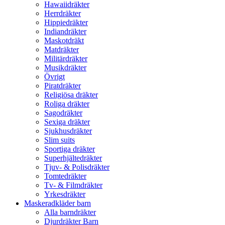
Hawaiidräkter
Herrdräkter
Hippiedräkter
Indiandräkter
Maskotdräkt
Matdräkter
Militärdräkter
Musikdräkter
Övrigt
Piratdräkter
Religiösa dräkter
Roliga dräkter
Sagodräkter
Sexiga dräkter
Sjukhusdräkter
Slim suits
Sportiga dräkter
Superhjältedräkter
Tjuv- & Polisdräkter
Tomtedräkter
Tv- & Filmdräkter
Yrkesdräkter
Maskeradkläder barn
Alla barndräkter
Djurdräkter Barn