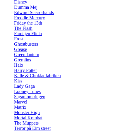
Disney
Dumma Mej
Edward Scissorhands
Freddie Mercury
Friday the 13th
The Flash
Familjen Flinta
Frost
Ghostbusters
Grease
Green lantern
Gremlins
Halo
Harry Potter
Kalle & Chokladfabriken
Kiss
Lady Gaga
Looney Tunes
Sagan om ringen
Marvel
Matrix
Monster High
Mortal Kombat
The Muppets
Terror på Elm street