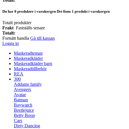
Totalt:
Du har
0
produkter i varukorgen
Det finns 1 produkt i varukorgen
Totalt produkter
Frakt
Fastställs senare
Totalt:
Fortsätt handla
Gå till kassan
Logga in
Maskeradteman
Maskeradkläder
Maskeradkläder barn
Maskeradtillbehör
REA
300
Addams family
Avengers
Avatar
Batman
Baywatch
Beetlejuice
Betty Boop
Cars
Dirty Dancing