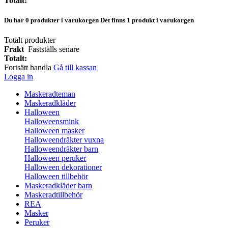
Totalt:
Du har
0
produkter i varukorgen
Det finns 1 produkt i varukorgen
Totalt produkter
Frakt
Fastställs senare
Totalt:
Fortsätt handla
Gå till kassan
Logga in
Maskeradteman
Maskeradkläder
Halloween
Halloweensmink
Halloween masker
Halloweendräkter vuxna
Halloweendräkter barn
Halloween peruker
Halloween dekorationer
Halloween tillbehör
Maskeradkläder barn
Maskeradtillbehör
REA
Masker
Peruker