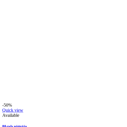
-50%
Quick view
Available
80-tals nättröja