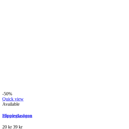
-50%
Quick view
Available
Hippieglasögon
20 kr
39 kr