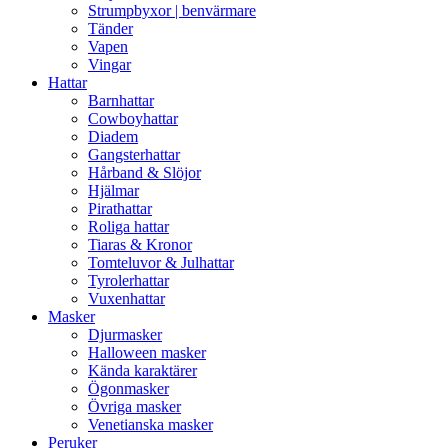
Strumpbyxor | benvärmare
Tänder
Vapen
Vingar
Hattar
Barnhattar
Cowboyhattar
Diadem
Gangsterhattar
Hårband & Slöjor
Hjälmar
Pirathattar
Roliga hattar
Tiaras & Kronor
Tomteluvor & Julhattar
Tyrolerhattar
Vuxenhattar
Masker
Djurmasker
Halloween masker
Kända karaktärer
Ögonmasker
Övriga masker
Venetianska masker
Peruker