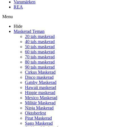
Varumärken
REA
Menu
Hide
Maskerad Teman
20 tals maskerad
40 tals maskerad
50 tals maskerad
60 tals maskerad
70 tals maskerad
80 tals maskerad
90 tals maskerad
Cirkus Maskerad
Disco maskerad
Gatsby Maskerad
Hawaii maskerad
Hippie maskerad
Mexico Maskerad
Militär Maskerad
Ninja Maskerad
Oktoberfest
Pirat Maskerad
Sago Maskerad