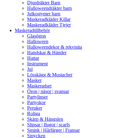
Djurdräkter Barn
Halloweendräkter barn
Julkostymer barn
Maskeradkläder Killar
Maskeradkläder Tjejer
Maskeradtillbehör
Glasögon
Halloween
Halloweendekor & rekvisita
Handskar & Händer
Hattar
Instrument
Jul
Lösskägg & Mustacher
Masker
Maskeradset
Öron | näsor | svansar
Partylinser
Partyskor
Peruker
Roliga
Skärp & Hängslen
Slipsar | flugor | scarfs
Smink | Hårfärger | Fransar
Smycken