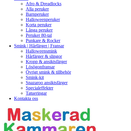
Afro & Dreadlocks
Alla peruker
Barnperuker
Halloweenperuker
Korta peruker
Långa peruker
Peruker 80-tal
Punkare & Rocker
Smink | Hårfärger | Fransar
Halloweensmink
Hårfärger & slingor
Kropp & ansiktsfärger
Lösögonfransar
Övrigt smink & tillbehör
Smink-kit
Snazaroo ansiktsfärger
Specialeffekter
Tatueringar
Kontakta oss