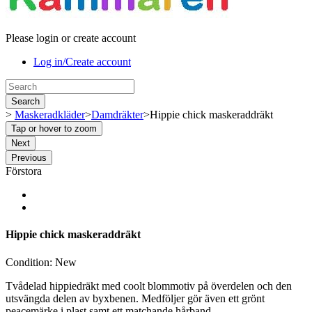
Please login or create account
Log in/Create account
Search
>
Maskeradkläder
>
Damdräkter
>
Hippie chick maskeraddräkt
Tap or hover to zoom
Next
Previous
Förstora
Hippie chick maskeraddräkt
Condition:
New
Tvådelad hippiedräkt med coolt blommotiv på överdelen och den
utsvängda delen av byxbenen. Medföljer gör även ett grönt
peacemärke i plast samt ett matchande hårband.