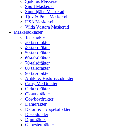
Sjukhus Maskerad
Sport Maskerad
Superhjälte Maskerad
Tjuv & Polis Maskerad
USA Maskerad
Vilda Västern Maskerad
Maskeradkläder
18+ dräkter
20-talsdräkter
40-talsdräkter
50-talsdräkter
60-talsdräkter
70-talsdräkter
80-talsdräkter
90-talsdräkter
Antik- & Historiskadräkter
Carry Me Dräkter
Cirkusdräkter
Clowndräkter
Cowboydräkter
Damdräkter
Dator- & Tv-spelsdräkter
Discodräkter
Djurdräkter
Gangsterdräkter