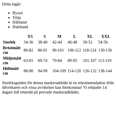
Detta ingår:
Byxor
Tröja
Hårband
Halsband
XS
S
M
L
XL
XXL
Storlek
34-36
38-40
42-44
46-48
50-52
54-56
Bröstmått
80-82
86-91
96-101
106-112
118-124
130-136
cm
Midjemått
63-65
69-74
79-84
89-95
101-107
113-119
cm
Höftmått
88-90
94-99
104-109
114-120
126-132
138-144
cm
Storleksguiden för denna maskeraddräkt är en rekommendation ifrån
tillverkaren och vissa avvikelser kan förekomma! Vi erbjuder 14
dagars full returrätt på provade maskeradkläder.