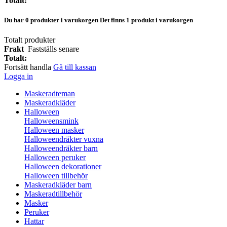
Totalt:
Du har
0
produkter i varukorgen
Det finns 1 produkt i varukorgen
Totalt produkter
Frakt
Fastställs senare
Totalt:
Fortsätt handla
Gå till kassan
Logga in
Maskeradteman
Maskeradkläder
Halloween
Halloweensmink
Halloween masker
Halloweendräkter vuxna
Halloweendräkter barn
Halloween peruker
Halloween dekorationer
Halloween tillbehör
Maskeradkläder barn
Maskeradtillbehör
Masker
Peruker
Hattar