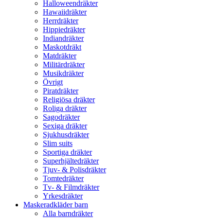
Halloweendräkter
Hawaiidräkter
Herrdräkter
Hippiedräkter
Indiandräkter
Maskotdräkt
Matdräkter
Militärdräkter
Musikdräkter
Övrigt
Piratdräkter
Religiösa dräkter
Roliga dräkter
Sagodräkter
Sexiga dräkter
Sjukhusdräkter
Slim suits
Sportiga dräkter
Superhjältedräkter
Tjuv- & Polisdräkter
Tomtedräkter
Tv- & Filmdräkter
Yrkesdräkter
Maskeradkläder barn
Alla barndräkter