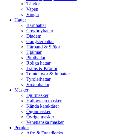
Tänder
Vapen
Vingar
Hattar
Barnhattar
Cowboyhattar
Diadem
Gangsterhattar
Hårband & Slöjor
Hjälmar
Pirathattar
Roliga hattar
Tiaras & Kronor
Tomteluvor & Julhattar
Tyrolerhattar
Vuxenhattar
Masker
Djurmasker
Halloween masker
Kända karaktärer
Ögonmasker
Övriga masker
Venetianska masker
Peruker
Afro & Dreadlocks