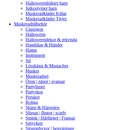
Halloweendräkter barn
Julkostymer barn
Maskeradkläder Killar
Maskeradkläder Tjejer
Maskeradtillbehör
Glasögon
Halloween
Halloweendekor & rekvisita
Handskar & Händer
Hattar
Instrument
Jul
Lösskägg & Mustacher
Masker
Maskeradset
Öron | näsor | svansar
Partylinser
Partyskor
Peruker
Roliga
Skärp & Hängslen
Slipsar | flugor | scarfs
Smink | Hårfärger | Fransar
Smycken
Strumpbyxor | benvärmare