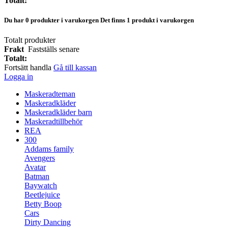
Totalt:
Du har
0
produkter i varukorgen
Det finns 1 produkt i varukorgen
Totalt produkter
Frakt
Fastställs senare
Totalt:
Fortsätt handla
Gå till kassan
Logga in
Maskeradteman
Maskeradkläder
Maskeradkläder barn
Maskeradtillbehör
REA
300
Addams family
Avengers
Avatar
Batman
Baywatch
Beetlejuice
Betty Boop
Cars
Dirty Dancing