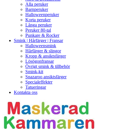
Alla peruker
Barnperuker
Halloweenperuker
Korta peruker
Långa peruker
Peruker 80-tal
Punkare & Rocker
Smink | Hårfärger | Fransar
Halloweensmink
Hårfärger & slingor
Kropp & ansiktsfärger
Lösögonfransar
Övrigt smink & tillbehör
Smink-kit
Snazaroo ansiktsfärger
Specialeffekter
Tatueringar
Kontakta oss