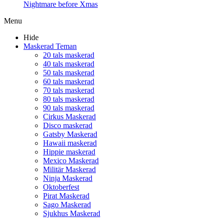
Nightmare before Xmas
Menu
Hide
Maskerad Teman
20 tals maskerad
40 tals maskerad
50 tals maskerad
60 tals maskerad
70 tals maskerad
80 tals maskerad
90 tals maskerad
Cirkus Maskerad
Disco maskerad
Gatsby Maskerad
Hawaii maskerad
Hippie maskerad
Mexico Maskerad
Militär Maskerad
Ninja Maskerad
Oktoberfest
Pirat Maskerad
Sago Maskerad
Sjukhus Maskerad