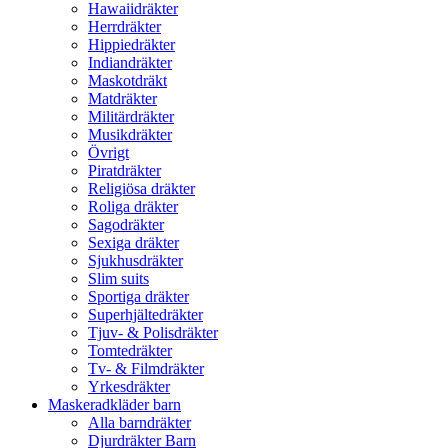
Hawaiidräkter
Herrdräkter
Hippiedräkter
Indiandräkter
Maskotdräkt
Matdräkter
Militärdräkter
Musikdräkter
Övrigt
Piratdräkter
Religiösa dräkter
Roliga dräkter
Sagodräkter
Sexiga dräkter
Sjukhusdräkter
Slim suits
Sportiga dräkter
Superhjältedräkter
Tjuv- & Polisdräkter
Tomtedräkter
Tv- & Filmdräkter
Yrkesdräkter
Maskeradkläder barn
Alla barndräkter
Djurdräkter Barn