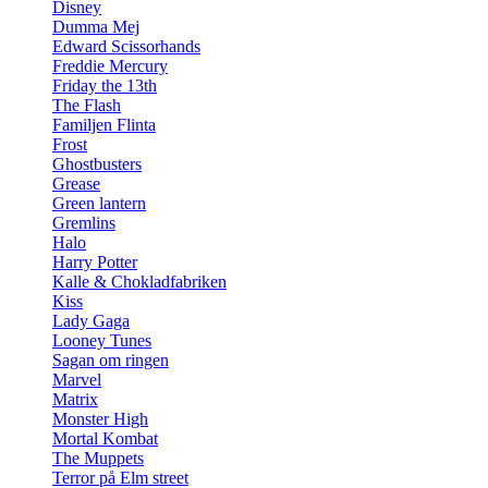
Disney
Dumma Mej
Edward Scissorhands
Freddie Mercury
Friday the 13th
The Flash
Familjen Flinta
Frost
Ghostbusters
Grease
Green lantern
Gremlins
Halo
Harry Potter
Kalle & Chokladfabriken
Kiss
Lady Gaga
Looney Tunes
Sagan om ringen
Marvel
Matrix
Monster High
Mortal Kombat
The Muppets
Terror på Elm street