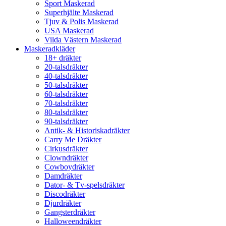
Sport Maskerad
Superhjälte Maskerad
Tjuv & Polis Maskerad
USA Maskerad
Vilda Västern Maskerad
Maskeradkläder
18+ dräkter
20-talsdräkter
40-talsdräkter
50-talsdräkter
60-talsdräkter
70-talsdräkter
80-talsdräkter
90-talsdräkter
Antik- & Historiskadräkter
Carry Me Dräkter
Cirkusdräkter
Clowndräkter
Cowboydräkter
Damdräkter
Dator- & Tv-spelsdräkter
Discodräkter
Djurdräkter
Gangsterdräkter
Halloweendräkter