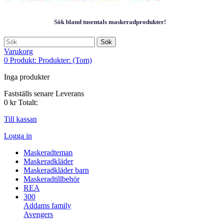
Sök bland tusentals maskeradprodukter!
Sök
Varukorg
0
Produkt:
Produkter:
(Tom)
Inga produkter
Fastställs senare
Leverans
0 kr
Totalt:
Till kassan
Logga in
Maskeradteman
Maskeradkläder
Maskeradkläder barn
Maskeradtillbehör
REA
300
Addams family
Avengers