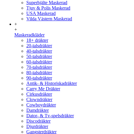
Superhjälte Maskerad
Tjuv & Polis Maskerad
USA Maskerad
Vilda Västern Maskerad
+
+
Maskeradkläder
18+ dräkter
20-talsdräkter
40-talsdräkter
50-talsdräkter
60-talsdräkter
70-talsdräkter
80-talsdräkter
90-talsdräkter
Antik- & Historiskadräkter
Carry Me Dräkter
Cirkusdräkter
Clowndräkter
Cowboydräkter
Damdräkter
Dator- & Tv-spelsdräkter
Discodräkter
Djurdräkter
Gangsterdräkter