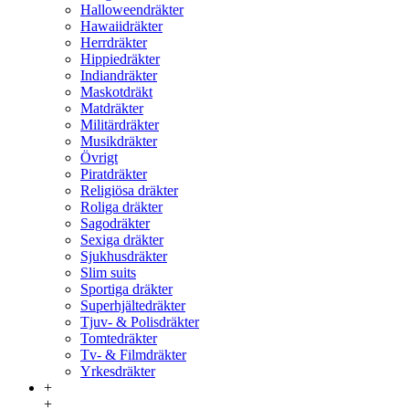
Halloweendräkter
Hawaiidräkter
Herrdräkter
Hippiedräkter
Indiandräkter
Maskotdräkt
Matdräkter
Militärdräkter
Musikdräkter
Övrigt
Piratdräkter
Religiösa dräkter
Roliga dräkter
Sagodräkter
Sexiga dräkter
Sjukhusdräkter
Slim suits
Sportiga dräkter
Superhjältedräkter
Tjuv- & Polisdräkter
Tomtedräkter
Tv- & Filmdräkter
Yrkesdräkter
+
+