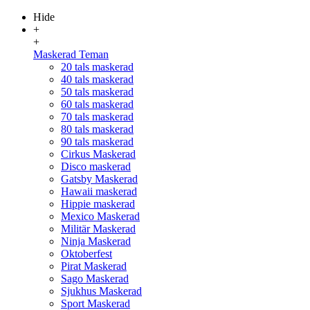
Hide
+
+
Maskerad Teman
20 tals maskerad
40 tals maskerad
50 tals maskerad
60 tals maskerad
70 tals maskerad
80 tals maskerad
90 tals maskerad
Cirkus Maskerad
Disco maskerad
Gatsby Maskerad
Hawaii maskerad
Hippie maskerad
Mexico Maskerad
Militär Maskerad
Ninja Maskerad
Oktoberfest
Pirat Maskerad
Sago Maskerad
Sjukhus Maskerad
Sport Maskerad