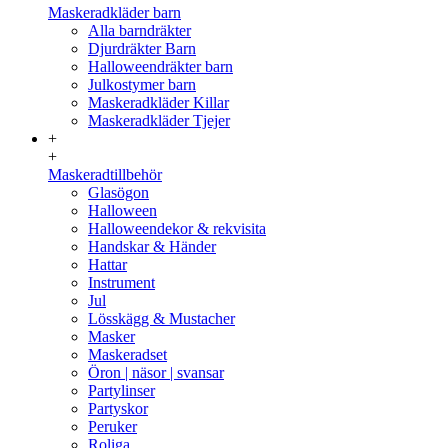
Maskeradkläder barn
Alla barndräkter
Djurdräkter Barn
Halloweendräkter barn
Julkostymer barn
Maskeradkläder Killar
Maskeradkläder Tjejer
+
+
Maskeradtillbehör
Glasögon
Halloween
Halloweendekor & rekvisita
Handskar & Händer
Hattar
Instrument
Jul
Lösskägg & Mustacher
Masker
Maskeradset
Öron | näsor | svansar
Partylinser
Partyskor
Peruker
Roliga