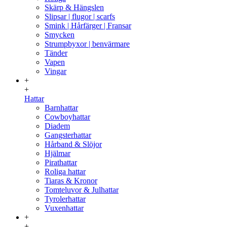
Skärp & Hängslen
Slipsar | flugor | scarfs
Smink | Hårfärger | Fransar
Smycken
Strumpbyxor | benvärmare
Tänder
Vapen
Vingar
+
+
Hattar
Barnhattar
Cowboyhattar
Diadem
Gangsterhattar
Hårband & Slöjor
Hjälmar
Pirathattar
Roliga hattar
Tiaras & Kronor
Tomteluvor & Julhattar
Tyrolerhattar
Vuxenhattar
+
+