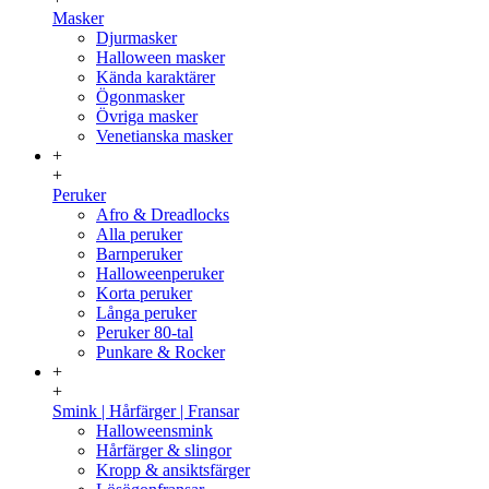
Masker
Djurmasker
Halloween masker
Kända karaktärer
Ögonmasker
Övriga masker
Venetianska masker
+
+
Peruker
Afro & Dreadlocks
Alla peruker
Barnperuker
Halloweenperuker
Korta peruker
Långa peruker
Peruker 80-tal
Punkare & Rocker
+
+
Smink | Hårfärger | Fransar
Halloweensmink
Hårfärger & slingor
Kropp & ansiktsfärger