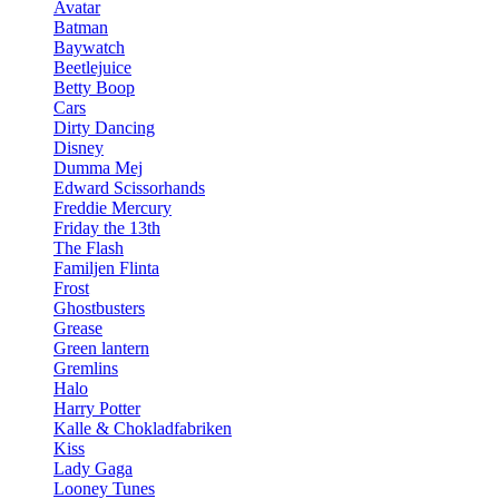
Avatar
Batman
Baywatch
Beetlejuice
Betty Boop
Cars
Dirty Dancing
Disney
Dumma Mej
Edward Scissorhands
Freddie Mercury
Friday the 13th
The Flash
Familjen Flinta
Frost
Ghostbusters
Grease
Green lantern
Gremlins
Halo
Harry Potter
Kalle & Chokladfabriken
Kiss
Lady Gaga
Looney Tunes