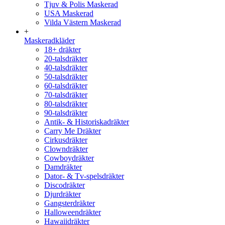
Tjuv & Polis Maskerad
USA Maskerad
Vilda Västern Maskerad
+
Maskeradkläder
18+ dräkter
20-talsdräkter
40-talsdräkter
50-talsdräkter
60-talsdräkter
70-talsdräkter
80-talsdräkter
90-talsdräkter
Antik- & Historiskadräkter
Carry Me Dräkter
Cirkusdräkter
Clowndräkter
Cowboydräkter
Damdräkter
Dator- & Tv-spelsdräkter
Discodräkter
Djurdräkter
Gangsterdräkter
Halloweendräkter
Hawaiidräkter