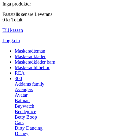
Inga produkter
Fastställs senare
Leverans
0 kr
Totalt:
Till kassan
Logga in
Maskeradteman
Maskeradkläder
Maskeradkläder barn
Maskeradtillbehör
REA
300
Addams family
Avengers
Avatar
Batman
Baywatch
Beetlejuice
Betty Boop
Cars
Dirty Dancing
Disney