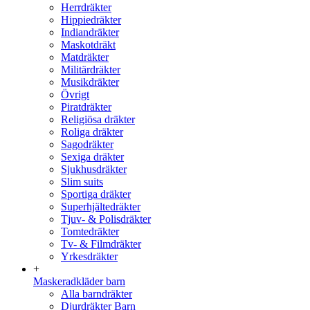
Herrdräkter
Hippiedräkter
Indiandräkter
Maskotdräkt
Matdräkter
Militärdräkter
Musikdräkter
Övrigt
Piratdräkter
Religiösa dräkter
Roliga dräkter
Sagodräkter
Sexiga dräkter
Sjukhusdräkter
Slim suits
Sportiga dräkter
Superhjältedräkter
Tjuv- & Polisdräkter
Tomtedräkter
Tv- & Filmdräkter
Yrkesdräkter
+
Maskeradkläder barn
Alla barndräkter
Djurdräkter Barn