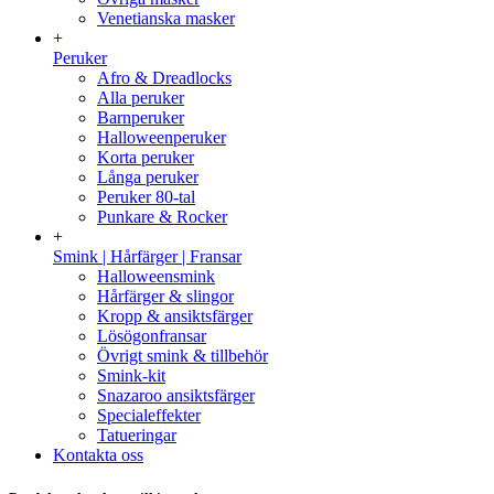
Venetianska masker
+
Peruker
Afro & Dreadlocks
Alla peruker
Barnperuker
Halloweenperuker
Korta peruker
Långa peruker
Peruker 80-tal
Punkare & Rocker
+
Smink | Hårfärger | Fransar
Halloweensmink
Hårfärger & slingor
Kropp & ansiktsfärger
Lösögonfransar
Övrigt smink & tillbehör
Smink-kit
Snazaroo ansiktsfärger
Specialeffekter
Tatueringar
Kontakta oss