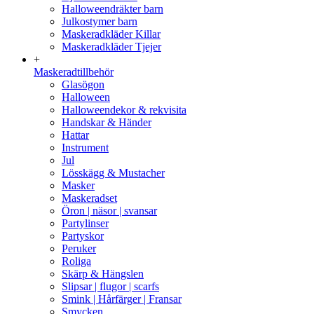
Halloweendräkter barn
Julkostymer barn
Maskeradkläder Killar
Maskeradkläder Tjejer
+
Maskeradtillbehör
Glasögon
Halloween
Halloweendekor & rekvisita
Handskar & Händer
Hattar
Instrument
Jul
Lösskägg & Mustacher
Masker
Maskeradset
Öron | näsor | svansar
Partylinser
Partyskor
Peruker
Roliga
Skärp & Hängslen
Slipsar | flugor | scarfs
Smink | Hårfärger | Fransar
Smycken