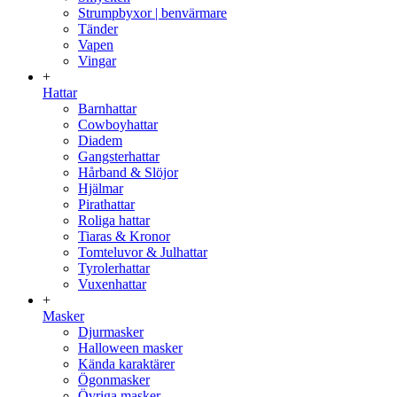
Strumpbyxor | benvärmare
Tänder
Vapen
Vingar
+
Hattar
Barnhattar
Cowboyhattar
Diadem
Gangsterhattar
Hårband & Slöjor
Hjälmar
Pirathattar
Roliga hattar
Tiaras & Kronor
Tomteluvor & Julhattar
Tyrolerhattar
Vuxenhattar
+
Masker
Djurmasker
Halloween masker
Kända karaktärer
Ögonmasker
Övriga masker