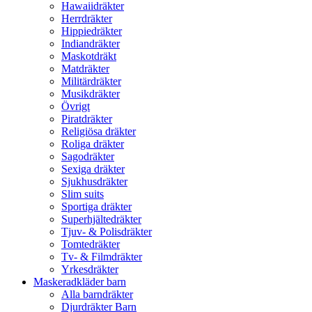
Hawaiidräkter
Herrdräkter
Hippiedräkter
Indiandräkter
Maskotdräkt
Matdräkter
Militärdräkter
Musikdräkter
Övrigt
Piratdräkter
Religiösa dräkter
Roliga dräkter
Sagodräkter
Sexiga dräkter
Sjukhusdräkter
Slim suits
Sportiga dräkter
Superhjältedräkter
Tjuv- & Polisdräkter
Tomtedräkter
Tv- & Filmdräkter
Yrkesdräkter
Maskeradkläder barn
Alla barndräkter
Djurdräkter Barn