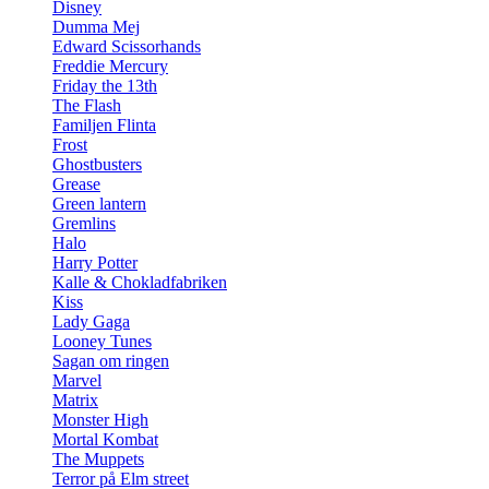
Disney
Dumma Mej
Edward Scissorhands
Freddie Mercury
Friday the 13th
The Flash
Familjen Flinta
Frost
Ghostbusters
Grease
Green lantern
Gremlins
Halo
Harry Potter
Kalle & Chokladfabriken
Kiss
Lady Gaga
Looney Tunes
Sagan om ringen
Marvel
Matrix
Monster High
Mortal Kombat
The Muppets
Terror på Elm street