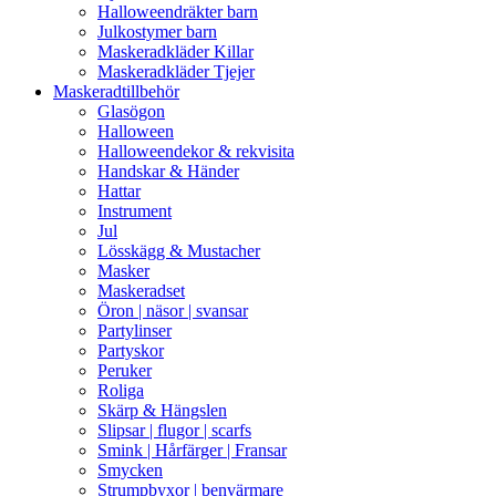
Halloweendräkter barn
Julkostymer barn
Maskeradkläder Killar
Maskeradkläder Tjejer
Maskeradtillbehör
Glasögon
Halloween
Halloweendekor & rekvisita
Handskar & Händer
Hattar
Instrument
Jul
Lösskägg & Mustacher
Masker
Maskeradset
Öron | näsor | svansar
Partylinser
Partyskor
Peruker
Roliga
Skärp & Hängslen
Slipsar | flugor | scarfs
Smink | Hårfärger | Fransar
Smycken
Strumpbyxor | benvärmare