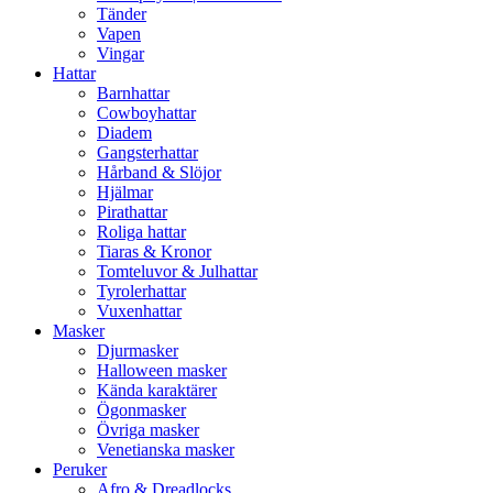
Tänder
Vapen
Vingar
Hattar
Barnhattar
Cowboyhattar
Diadem
Gangsterhattar
Hårband & Slöjor
Hjälmar
Pirathattar
Roliga hattar
Tiaras & Kronor
Tomteluvor & Julhattar
Tyrolerhattar
Vuxenhattar
Masker
Djurmasker
Halloween masker
Kända karaktärer
Ögonmasker
Övriga masker
Venetianska masker
Peruker
Afro & Dreadlocks