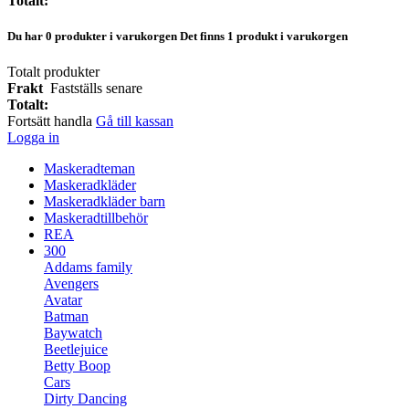
Totalt:
Du har
0
produkter i varukorgen
Det finns 1 produkt i varukorgen
Totalt produkter
Frakt
Fastställs senare
Totalt:
Fortsätt handla
Gå till kassan
Logga in
Maskeradteman
Maskeradkläder
Maskeradkläder barn
Maskeradtillbehör
REA
300
Addams family
Avengers
Avatar
Batman
Baywatch
Beetlejuice
Betty Boop
Cars
Dirty Dancing