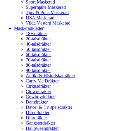
Sport Maskerad
Superhjälte Maskerad
Tjuv & Polis Maskerad
USA Maskerad
Vilda Västern Maskerad
Maskeradkläder
18+ dräkter
20-talsdräkter
40-talsdräkter
50-talsdräkter
60-talsdräkter
70-talsdräkter
80-talsdräkter
90-talsdräkter
Antik- & Historiskadräkter
Carry Me Dräkter
Cirkusdräkter
Clowndräkter
Cowboydräkter
Damdräkter
Dator- & Tv-spelsdräkter
Discodräkter
Djurdräkter
Gangsterdräkter
Halloweendräkter