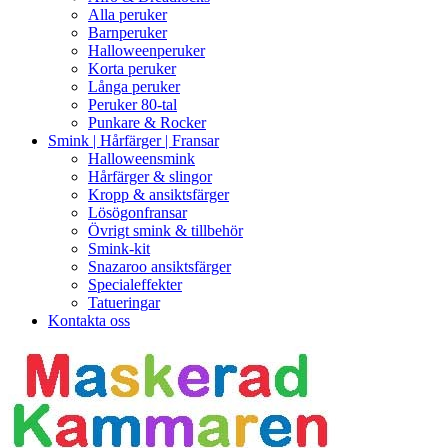
Alla peruker
Barnperuker
Halloweenperuker
Korta peruker
Långa peruker
Peruker 80-tal
Punkare & Rocker
Smink | Hårfärger | Fransar
Halloweensmink
Hårfärger & slingor
Kropp & ansiktsfärger
Lösögonfransar
Övrigt smink & tillbehör
Smink-kit
Snazaroo ansiktsfärger
Specialeffekter
Tatueringar
Kontakta oss