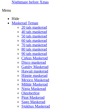
Nightmare before Xmas
Menu
Hide
Maskerad Teman
20 tals maskerad
40 tals maskerad
50 tals maskerad
60 tals maskerad
70 tals maskerad
80 tals maskerad
90 tals maskerad
Cirkus Maskerad
Disco maskerad
Gatsby Maskerad
Hawaii maskerad
Hippie maskerad
Mexico Maskerad
Militär Maskerad
Ninja Maskerad
Oktoberfest
Pirat Maskerad
Sago Maskerad
Sjukhus Maskerad