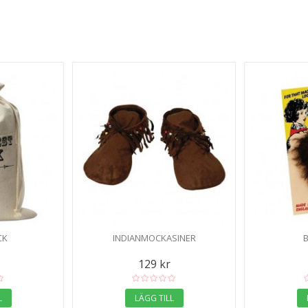
CK
INDIANMOCKASINER
129 kr
L
LÄGG TILL