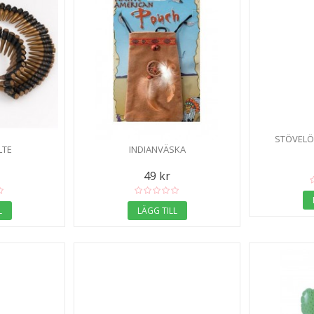
STÖVELÖ
LTE
INDIANVÄSKA
49 kr
L
LÄGG TILL