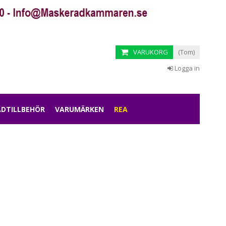
VARUKORG
(Tom)
Logga in
DTILLBEHÖR
VARUMÄRKEN
REA