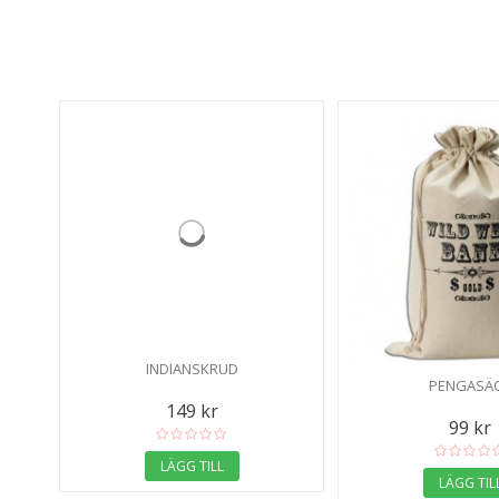
INDIANSKRUD
PENGASÄ
149 kr
99 kr
LÄGG TILL
LÄGG TIL