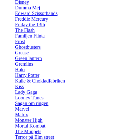
Disney
Dumma Mej
Edward Scissorhands
Freddie Mercury
Friday the 13th
The Flash
Familjen Flinta
Frost
Ghostbusters
Grease
Green lantern
Gremlins
Halo
Harry Potter
Kalle & Chokladfabriken
Kiss
Lady Gaga
Looney Tunes
Sagan om ringen
Marvel
Matrix
Monster High
Mortal Kombat
The Muppets
Terror på Elm street