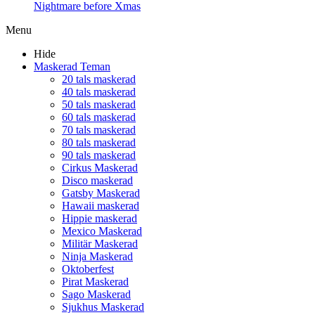
Nightmare before Xmas
Menu
Hide
Maskerad Teman
20 tals maskerad
40 tals maskerad
50 tals maskerad
60 tals maskerad
70 tals maskerad
80 tals maskerad
90 tals maskerad
Cirkus Maskerad
Disco maskerad
Gatsby Maskerad
Hawaii maskerad
Hippie maskerad
Mexico Maskerad
Militär Maskerad
Ninja Maskerad
Oktoberfest
Pirat Maskerad
Sago Maskerad
Sjukhus Maskerad