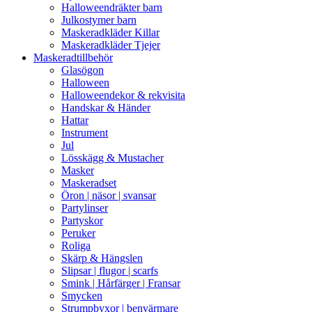
Halloweendräkter barn
Julkostymer barn
Maskeradkläder Killar
Maskeradkläder Tjejer
Maskeradtillbehör
Glasögon
Halloween
Halloweendekor & rekvisita
Handskar & Händer
Hattar
Instrument
Jul
Lösskägg & Mustacher
Masker
Maskeradset
Öron | näsor | svansar
Partylinser
Partyskor
Peruker
Roliga
Skärp & Hängslen
Slipsar | flugor | scarfs
Smink | Hårfärger | Fransar
Smycken
Strumpbyxor | benvärmare