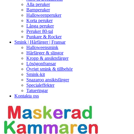
Alla peruker
Barnperuker
Halloweenperuker
Korta peruker
Långa peruker
Peruker 80-tal
Punkare & Rocker
Smink | Hårfärger | Fransar
Halloweensmink
Hårfärger & slingor
Kropp & ansiktsfärger
Lösögonfransar
Övrigt smink & tillbehör
Smink-kit
Snazaroo ansiktsfärger
Specialeffekter
Tatueringar
Kontakta oss