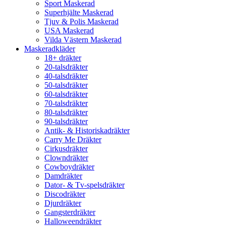
Sport Maskerad
Superhjälte Maskerad
Tjuv & Polis Maskerad
USA Maskerad
Vilda Västern Maskerad
Maskeradkläder
18+ dräkter
20-talsdräkter
40-talsdräkter
50-talsdräkter
60-talsdräkter
70-talsdräkter
80-talsdräkter
90-talsdräkter
Antik- & Historiskadräkter
Carry Me Dräkter
Cirkusdräkter
Clowndräkter
Cowboydräkter
Damdräkter
Dator- & Tv-spelsdräkter
Discodräkter
Djurdräkter
Gangsterdräkter
Halloweendräkter