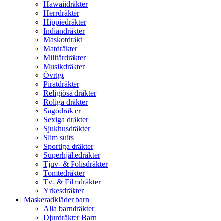
Hawaiidräkter
Herrdräkter
Hippiedräkter
Indiandräkter
Maskotdräkt
Matdräkter
Militärdräkter
Musikdräkter
Övrigt
Piratdräkter
Religiösa dräkter
Roliga dräkter
Sagodräkter
Sexiga dräkter
Sjukhusdräkter
Slim suits
Sportiga dräkter
Superhjältedräkter
Tjuv- & Polisdräkter
Tomtedräkter
Tv- & Filmdräkter
Yrkesdräkter
Maskeradkläder barn
Alla barndräkter
Djurdräkter Barn