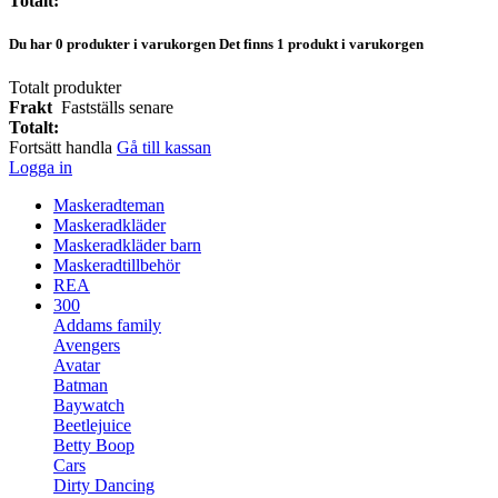
Totalt:
Du har
0
produkter i varukorgen
Det finns 1 produkt i varukorgen
Totalt produkter
Frakt
Fastställs senare
Totalt:
Fortsätt handla
Gå till kassan
Logga in
Maskeradteman
Maskeradkläder
Maskeradkläder barn
Maskeradtillbehör
REA
300
Addams family
Avengers
Avatar
Batman
Baywatch
Beetlejuice
Betty Boop
Cars
Dirty Dancing