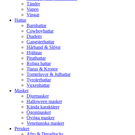
Tänder
Vapen
Vingar
Hattar
Barnhattar
Cowboyhattar
Diadem
Gangsterhattar
Hårband & Slöjor
Hjälmar
Pirathattar
Roliga hattar
Tiaras & Kronor
Tomteluvor & Julhattar
Tyrolerhattar
Vuxenhattar
Masker
Djurmasker
Halloween masker
Kända karaktärer
Ögonmasker
Övriga masker
Venetianska masker
Peruker
Afro & Dreadlocks