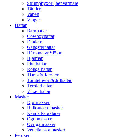
Strumpbyxor | benvärmare
Tänder
Vapen
Vingar
Hattar
Barnhattar
Cowboyhattar
Diadem
Gangsterhattar
Hårband & Slöjor
Hjälmar
Pirathattar
Roliga hattar
Tiaras & Kronor
Tomteluvor & Julhattar
Tyrolerhattar
Vuxenhattar
Masker
Djurmasker
Halloween masker
Kända karaktärer
Ögonmasker
Övriga masker
Venetianska masker
Peruker