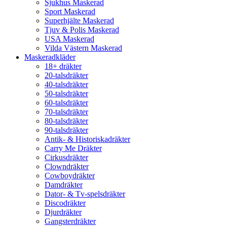
Sjukhus Maskerad
Sport Maskerad
Superhjälte Maskerad
Tjuv & Polis Maskerad
USA Maskerad
Vilda Västern Maskerad
Maskeradkläder
18+ dräkter
20-talsdräkter
40-talsdräkter
50-talsdräkter
60-talsdräkter
70-talsdräkter
80-talsdräkter
90-talsdräkter
Antik- & Historiskadräkter
Carry Me Dräkter
Cirkusdräkter
Clowndräkter
Cowboydräkter
Damdräkter
Dator- & Tv-spelsdräkter
Discodräkter
Djurdräkter
Gangsterdräkter