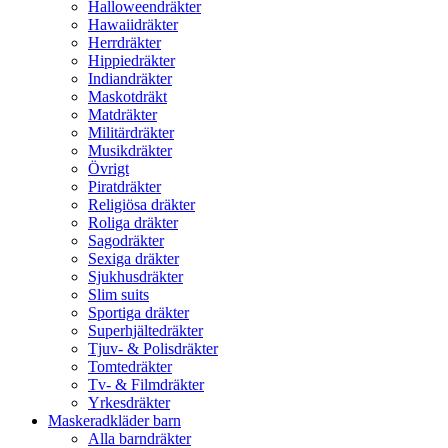
Halloweendräkter
Hawaiidräkter
Herrdräkter
Hippiedräkter
Indiandräkter
Maskotdräkt
Matdräkter
Militärdräkter
Musikdräkter
Övrigt
Piratdräkter
Religiösa dräkter
Roliga dräkter
Sagodräkter
Sexiga dräkter
Sjukhusdräkter
Slim suits
Sportiga dräkter
Superhjältedräkter
Tjuv- & Polisdräkter
Tomtedräkter
Tv- & Filmdräkter
Yrkesdräkter
Maskeradkläder barn
Alla barndräkter