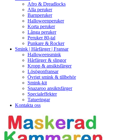
Afro & Dreadlocks
Alla peruker
Barnperuker
Halloweenperuker
Korta peruker
Långa peruker
Peruker 80-tal
Punkare & Rocker
Smink | Hårfärger | Fransar
Halloweensmink
Hårfärger & slingor
Kropp & ansiktsfärger
Lösögonfransar
Övrigt smink & tillbehör
Smink-kit
Snazaroo ansiktsfärger
Specialeffekter
Tatueringar
Kontakta oss