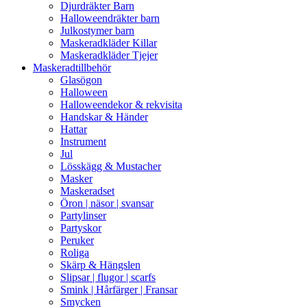
Djurdräkter Barn
Halloweendräkter barn
Julkostymer barn
Maskeradkläder Killar
Maskeradkläder Tjejer
Maskeradtillbehör
Glasögon
Halloween
Halloweendekor & rekvisita
Handskar & Händer
Hattar
Instrument
Jul
Lösskägg & Mustacher
Masker
Maskeradset
Öron | näsor | svansar
Partylinser
Partyskor
Peruker
Roliga
Skärp & Hängslen
Slipsar | flugor | scarfs
Smink | Hårfärger | Fransar
Smycken