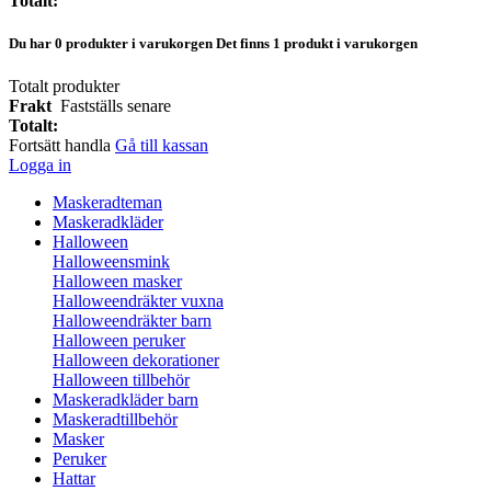
Totalt:
Du har
0
produkter i varukorgen
Det finns 1 produkt i varukorgen
Totalt produkter
Frakt
Fastställs senare
Totalt:
Fortsätt handla
Gå till kassan
Logga in
Maskeradteman
Maskeradkläder
Halloween
Halloweensmink
Halloween masker
Halloweendräkter vuxna
Halloweendräkter barn
Halloween peruker
Halloween dekorationer
Halloween tillbehör
Maskeradkläder barn
Maskeradtillbehör
Masker
Peruker
Hattar