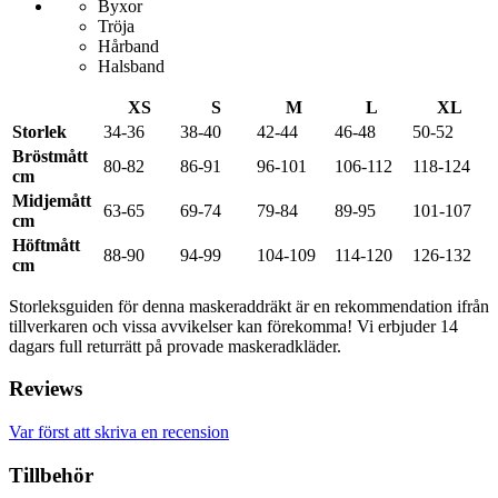
Byxor
Tröja
Hårband
Halsband
XS
S
M
L
XL
Storlek
34-36
38-40
42-44
46-48
50-52
Bröstmått
80-82
86-91
96-101
106-112
118-124
cm
Midjemått
63-65
69-74
79-84
89-95
101-107
cm
Höftmått
88-90
94-99
104-109
114-120
126-132
cm
Storleksguiden för denna maskeraddräkt är en rekommendation ifrån
tillverkaren och vissa avvikelser kan förekomma! Vi erbjuder 14
dagars full returrätt på provade maskeradkläder.
Reviews
Var först att skriva en recension
Tillbehör