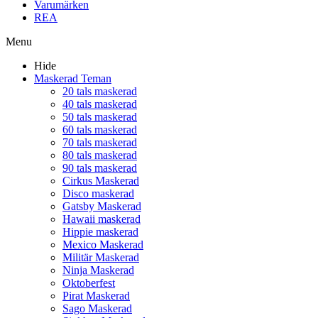
Varumärken
REA
Menu
Hide
Maskerad Teman
20 tals maskerad
40 tals maskerad
50 tals maskerad
60 tals maskerad
70 tals maskerad
80 tals maskerad
90 tals maskerad
Cirkus Maskerad
Disco maskerad
Gatsby Maskerad
Hawaii maskerad
Hippie maskerad
Mexico Maskerad
Militär Maskerad
Ninja Maskerad
Oktoberfest
Pirat Maskerad
Sago Maskerad