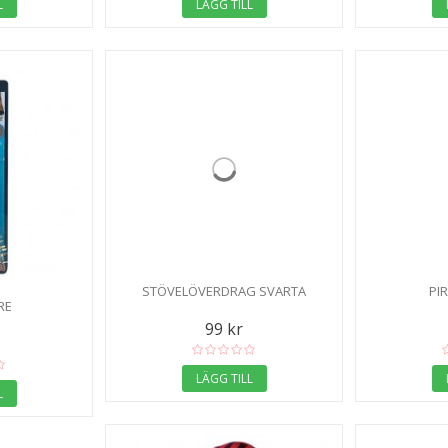
L
LÄGG TILL
STÖVELÖVERDRAG SVARTA
PI
RE
99 kr
LÄGG TILL
L