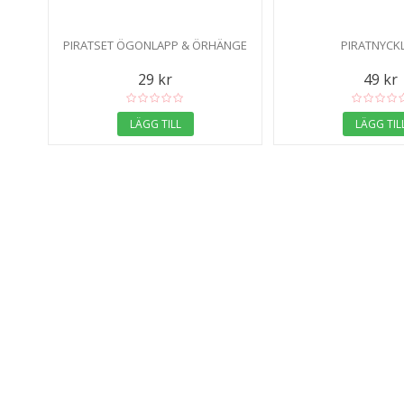
PIRATSET ÖGONLAPP & ÖRHÄNGE
PIRATNYCK
29 kr
49 kr
LÄGG TILL
LÄGG TIL