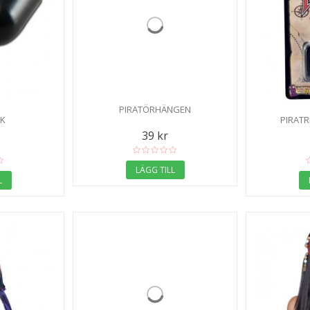
PIRATÖRHÄNGEN
OK
PIRAT
39 kr
LÄGG TILL
L