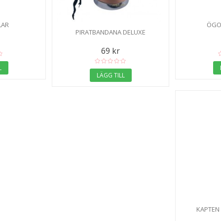
LAR
ÖGO
PIRATBANDANA DELUXE
69 kr
L
LÄGG TILL
KAPTEN