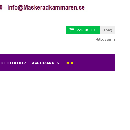
VARUKORG
(Tom)
Logga in
DTILLBEHÖR
VARUMÄRKEN
REA