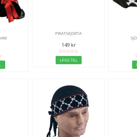
PIRATSKJORTA
DAM
SJ
149 kr
LÄGG TILL
L