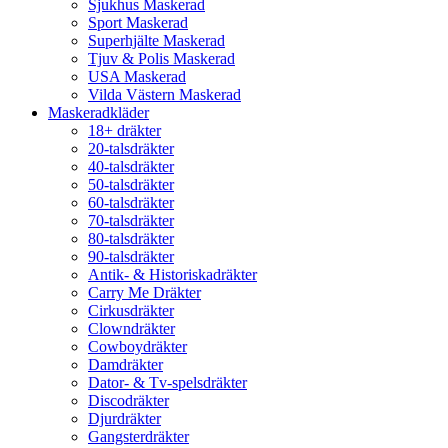
Sjukhus Maskerad
Sport Maskerad
Superhjälte Maskerad
Tjuv & Polis Maskerad
USA Maskerad
Vilda Västern Maskerad
Maskeradkläder
18+ dräkter
20-talsdräkter
40-talsdräkter
50-talsdräkter
60-talsdräkter
70-talsdräkter
80-talsdräkter
90-talsdräkter
Antik- & Historiskadräkter
Carry Me Dräkter
Cirkusdräkter
Clowndräkter
Cowboydräkter
Damdräkter
Dator- & Tv-spelsdräkter
Discodräkter
Djurdräkter
Gangsterdräkter