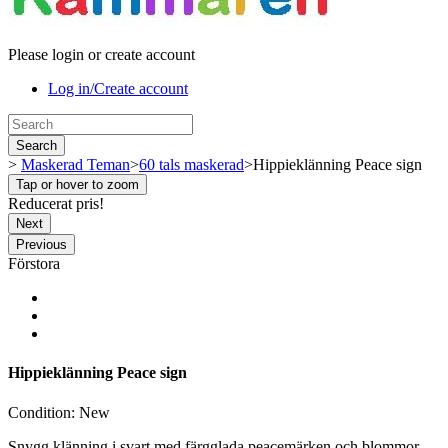
Please login or create account
Log in/Create account
Search
>
Maskerad Teman
>
60 tals maskerad
>
Hippieklänning Peace sign
Tap or hover to zoom
Reducerat pris!
Next
Previous
Förstora
Hippieklänning Peace sign
Condition:
New
Snygg klänning i svart med färgglada peacemärken och blommor