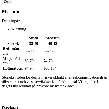
Dela
Mer info
Detta ingår:
Klänning
Small
Medium
Storlek
38-40
40-42
Bröstmått
86-90
94-98
cm
Midjemått
68-70
74-78
cm
Höftmått cm
94-97
100-104
Storleksguiden för denna maskeraddräkt är en rekommendation ifrån
tillverkaren och vissa avvikelser kan förekomma! Vi erbjuder 14
dagars full returrätt på provade maskeradkläder.
Reviews