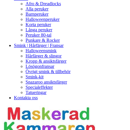
Afro & Dreadlocks
Alla peruker
Barnperuker
Halloweenperuker
Korta peruker
Långa peruker
Peruker 80-tal
Punkare & Rocker
Smink | Hårfärger | Fransar
Halloweensmink
Hårfärger & slingor
Kropp & ansiktsfärger
Lösögonfransar
Övrigt smink & tillbehör
Smink-kit
Snazaroo ansiktsfärger
Specialeffekter
Tatueringar
Kontakta oss