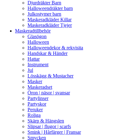
Djurdräkter Barn
Halloweendräkter barn
Julkostymer barn
Maskeradkläder Killar
Maskeradkläder Tjejer
Maskeradtillbehör
Glasögon
Halloween
Halloweendekor & rekvisita
Handskar & Händer
Hattar
Instrument
Jul
Lösskägg & Mustacher
Masker
Maskeradset
Öron | näsor | svansar
Partylinser
Partyskor
Peruker
Roliga
Skärp & Hängslen
Slipsar | flugor | scarfs
Smink | Hårfärger | Fransar
Smycken