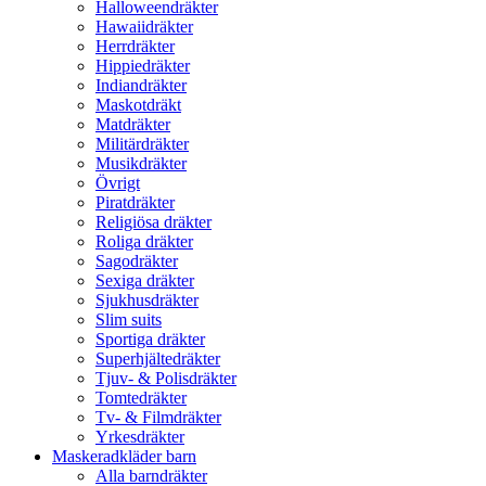
Halloweendräkter
Hawaiidräkter
Herrdräkter
Hippiedräkter
Indiandräkter
Maskotdräkt
Matdräkter
Militärdräkter
Musikdräkter
Övrigt
Piratdräkter
Religiösa dräkter
Roliga dräkter
Sagodräkter
Sexiga dräkter
Sjukhusdräkter
Slim suits
Sportiga dräkter
Superhjältedräkter
Tjuv- & Polisdräkter
Tomtedräkter
Tv- & Filmdräkter
Yrkesdräkter
Maskeradkläder barn
Alla barndräkter