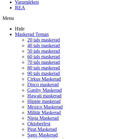
Varumärken
REA
Menu
Hide
Maskerad Teman
20 tals maskerad
40 tals maskerad
50 tals maskerad
60 tals maskerad
70 tals maskerad
80 tals maskerad
90 tals maskerad
Cirkus Maskerad
Disco maskerad
Gatsby Maskerad
Hawaii maskerad
Hippie maskerad
Mexico Maskerad
Militär Maskerad
Ninja Maskerad
Oktoberfest
Pirat Maskerad
Sago Maskerad