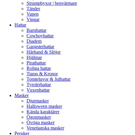
Strumpbyxor | benvärmare
Tänder
Vapen
Vingar
Hattar
Barnhattar
Cowboyhattar
Diadem
Gangsterhattar
Hårband & Slöjor
Hjälmar
Pirathattar
Roliga hattar
Tiaras & Kronor
Tomteluvor & Julhattar
Tyrolerhattar
Vuxenhattar
Masker
Djurmasker
Halloween masker
Kända karaktärer
Ögonmasker
Övriga masker
Venetianska masker
Peruker