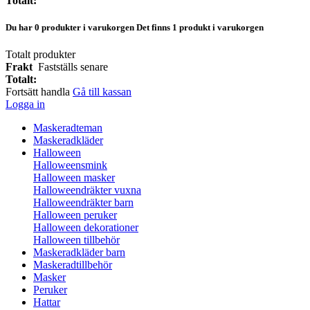
Totalt:
Du har
0
produkter i varukorgen
Det finns 1 produkt i varukorgen
Totalt produkter
Frakt
Fastställs senare
Totalt:
Fortsätt handla
Gå till kassan
Logga in
Maskeradteman
Maskeradkläder
Halloween
Halloweensmink
Halloween masker
Halloweendräkter vuxna
Halloweendräkter barn
Halloween peruker
Halloween dekorationer
Halloween tillbehör
Maskeradkläder barn
Maskeradtillbehör
Masker
Peruker
Hattar