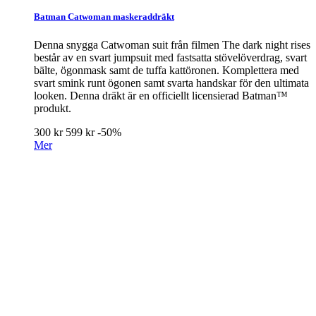
Batman Catwoman maskeraddräkt
Denna snygga Catwoman suit från filmen The dark night rises
består av en svart jumpsuit med fastsatta stövelöverdrag, svart
bälte, ögonmask samt de tuffa kattöronen. Komplettera med
svart smink runt ögonen samt svarta handskar för den ultimata
looken. Denna dräkt är en officiellt licensierad Batman™
produkt.
300 kr
599 kr
-50%
Mer