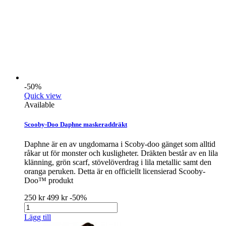
-50%
Quick view
Available
Scooby-Doo Daphne maskeraddräkt
Daphne är en av ungdomarna i Scoby-doo gänget som alltid
råkar ut för monster och kusligheter. Dräkten består av en lila
klänning, grön scarf, stövelöverdrag i lila metallic samt den
oranga peruken. Detta är en officiellt licensierad Scooby-
Doo™ produkt
250 kr
499 kr
-50%
Lägg till