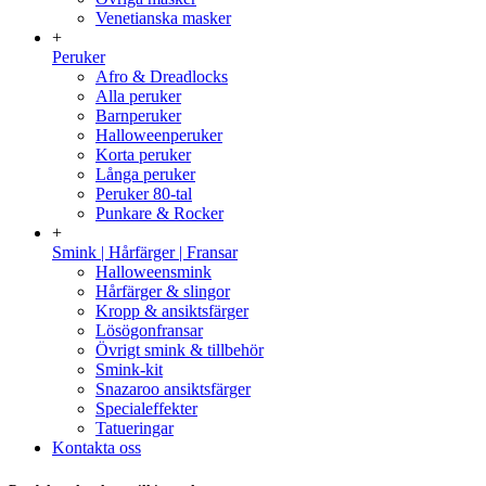
Venetianska masker
+
Peruker
Afro & Dreadlocks
Alla peruker
Barnperuker
Halloweenperuker
Korta peruker
Långa peruker
Peruker 80-tal
Punkare & Rocker
+
Smink | Hårfärger | Fransar
Halloweensmink
Hårfärger & slingor
Kropp & ansiktsfärger
Lösögonfransar
Övrigt smink & tillbehör
Smink-kit
Snazaroo ansiktsfärger
Specialeffekter
Tatueringar
Kontakta oss