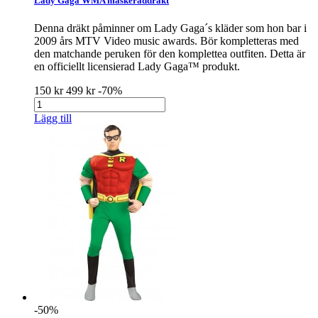
Lady Gaga WMA maskeraddräkt
Denna dräkt påminner om Lady Gaga´s kläder som hon bar i
2009 års MTV Video music awards. Bör kompletteras med
den matchande peruken för den komplettea outfiten. Detta är
en officiellt licensierad Lady Gaga™ produkt.
150 kr
499 kr
-70%
Lägg till
-50%