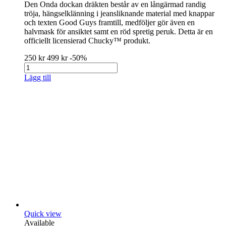
Den Onda dockan dräkten består av en långärmad randig
tröja, hängselklänning i jeansliknande material med knappar
och texten Good Guys framtill, medföljer gör även en
halvmask för ansiktet samt en röd spretig peruk. Detta är en
officiellt licensierad Chucky™ produkt.
250 kr
499 kr
-50%
Lägg till
Quick view
Available