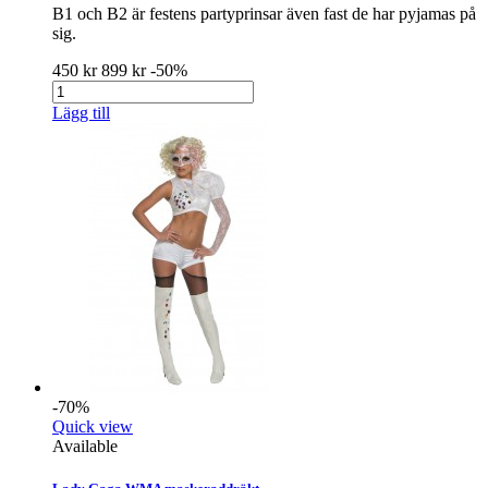
B1 och B2 är festens partyprinsar även fast de har pyjamas på
sig.
450 kr
899 kr
-50%
Lägg till
-70%
Quick view
Available