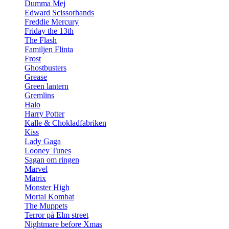
Dumma Mej
Edward Scissorhands
Freddie Mercury
Friday the 13th
The Flash
Familjen Flinta
Frost
Ghostbusters
Grease
Green lantern
Gremlins
Halo
Harry Potter
Kalle & Chokladfabriken
Kiss
Lady Gaga
Looney Tunes
Sagan om ringen
Marvel
Matrix
Monster High
Mortal Kombat
The Muppets
Terror på Elm street
Nightmare before Xmas