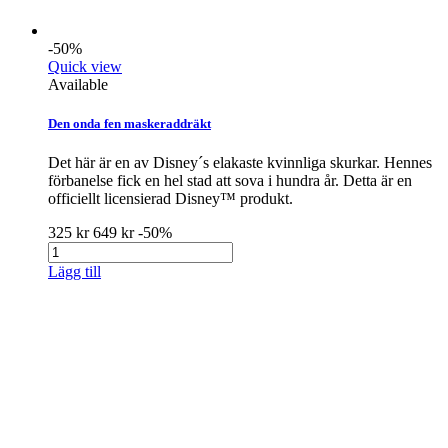
-50%
Quick view
Available
Den onda fen maskeraddräkt
Det här är en av Disney´s elakaste kvinnliga skurkar. Hennes
förbanelse fick en hel stad att sova i hundra år. Detta är en
officiellt licensierad Disney™ produkt.
325 kr
649 kr
-50%
Lägg till