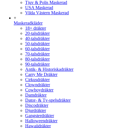
Tjuv & Polis Maskerad
USA Maskerad
Vilda Västern Maskerad
+
Maskeradkläder
18+ dräkter
20-talsdräkter
40-talsdräkter
50-talsdräkter
60-talsdräkter
70-talsdräkter
80-talsdräkter
90-talsdräkter
Antik- & Historiskadräkter
Carry Me Dräkter
Cirkusdräkter
Clowndräkter
Cowboydräkter
Damdräkter
Dator- & Tv-spelsdräkter
Discodräkter
Djurdräkter
Gangsterdräkter
Halloweendräkter
Hawaiidräkter