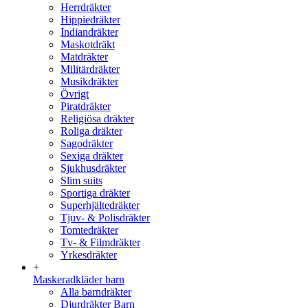
Herrdräkter
Hippiedräkter
Indiandräkter
Maskotdräkt
Matdräkter
Militärdräkter
Musikdräkter
Övrigt
Piratdräkter
Religiösa dräkter
Roliga dräkter
Sagodräkter
Sexiga dräkter
Sjukhusdräkter
Slim suits
Sportiga dräkter
Superhjältedräkter
Tjuv- & Polisdräkter
Tomtedräkter
Tv- & Filmdräkter
Yrkesdräkter
+
Maskeradkläder barn
Alla barndräkter
Djurdräkter Barn