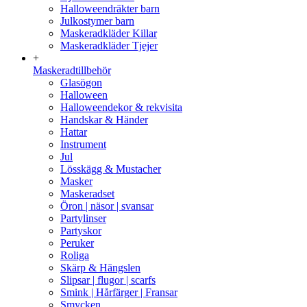
Halloweendräkter barn
Julkostymer barn
Maskeradkläder Killar
Maskeradkläder Tjejer
+
Maskeradtillbehör
Glasögon
Halloween
Halloweendekor & rekvisita
Handskar & Händer
Hattar
Instrument
Jul
Lösskägg & Mustacher
Masker
Maskeradset
Öron | näsor | svansar
Partylinser
Partyskor
Peruker
Roliga
Skärp & Hängslen
Slipsar | flugor | scarfs
Smink | Hårfärger | Fransar
Smycken