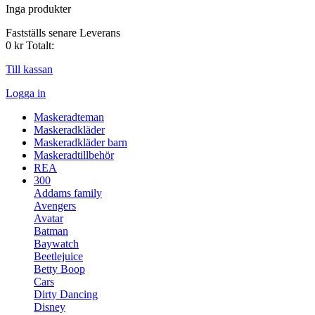
Inga produkter
Fastställs senare
Leverans
0 kr
Totalt:
Till kassan
Logga in
Maskeradteman
Maskeradkläder
Maskeradkläder barn
Maskeradtillbehör
REA
300
Addams family
Avengers
Avatar
Batman
Baywatch
Beetlejuice
Betty Boop
Cars
Dirty Dancing
Disney