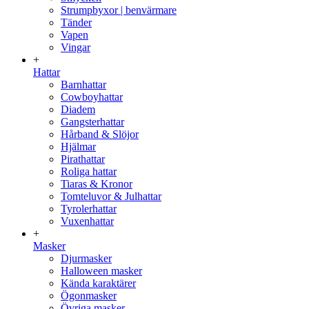
Strumpbyxor | benvärmare
Tänder
Vapen
Vingar
+
Hattar
Barnhattar
Cowboyhattar
Diadem
Gangsterhattar
Hårband & Slöjor
Hjälmar
Pirathattar
Roliga hattar
Tiaras & Kronor
Tomteluvor & Julhattar
Tyrolerhattar
Vuxenhattar
+
Masker
Djurmasker
Halloween masker
Kända karaktärer
Ögonmasker
Övriga masker