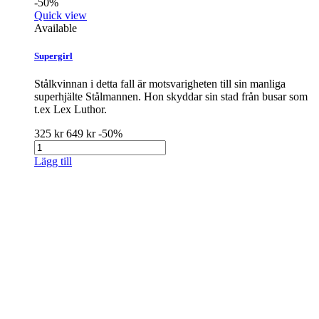
-50%
Quick view
Available
Supergirl
Stålkvinnan i detta fall är motsvarigheten till sin manliga
superhjälte Stålmannen. Hon skyddar sin stad från busar som
t.ex Lex Luthor.
325 kr
649 kr
-50%
Lägg till