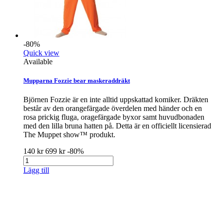
-80%
Quick view
Available
Mupparna Fozzie bear maskeraddräkt
Björnen Fozzie är en inte alltid uppskattad komiker. Dräkten
består av den orangefärgade överdelen med händer och en
rosa prickig fluga, oragefärgade byxor samt huvudbonaden
med den lilla bruna hatten på. Detta är en officiellt licensierad
The Muppet show™ produkt.
140 kr
699 kr
-80%
Lägg till